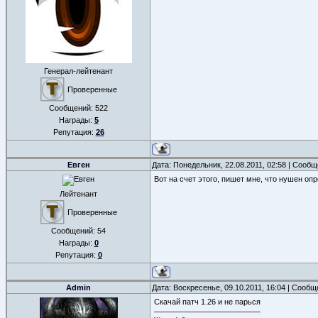
Генерал-лейтенант
Проверенные
Сообщений:
522
Награды:
5
Репутация:
26
Евген
Дата: Понедельник, 22.08.2011, 02:58 | Сооб
Вот на счет этого, пишет мне, что нушен оп
Лейтенант
Проверенные
Сообщений:
54
Награды:
0
Репутация:
0
Admin
Дата: Воскресенье, 09.10.2011, 16:04 | Сооб
Скачай патч 1.26 и не парься