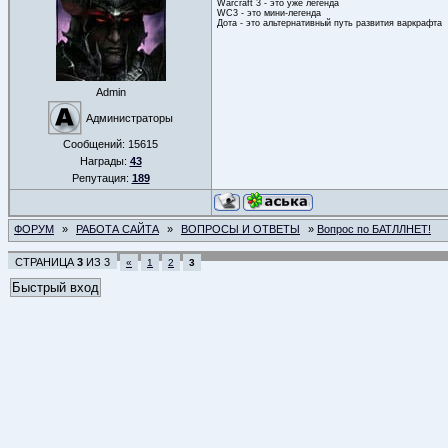
Warcraft 3 - это уже легенда
WC3 - это мини-легенда
Дота - это альтернативный путь развития варкрафта
Admin
Администраторы
Сообщений:
15615
Награды:
43
Репутация:
189
ФОРУМ
»
РАБОТА САЙТА
»
ВОПРОСЫ И ОТВЕТЫ
»
Вопрос по БАТЛЛНЕТ!
СТРАНИЦА
3
ИЗ
3
«
1
2
3