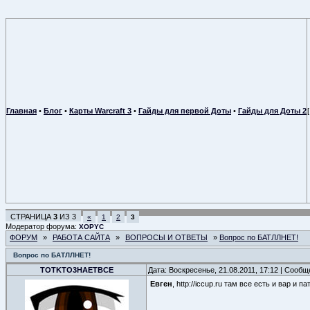
Главная
•
Блог
•
Карты Warcraft 3
•
Гайды для первой Доты
•
Гайды для Доты 2
СТРАНИЦА
3
ИЗ
3
«
1
2
3
Модератор форума:
XOPYC
ФОРУМ
»
РАБОТА САЙТА
»
ВОПРОСЫ И ОТВЕТЫ
»
Вопрос по БАТЛЛНЕТ!
Вопрос по БАТЛЛНЕТ!
TOTKTO3HAETBCE
Дата: Воскресенье, 21.08.2011, 17:12 | Сооб
Евген
, http://iccup.ru там все есть и вар и п