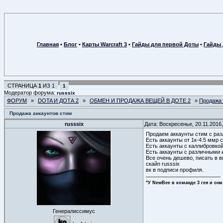
Главная
•
Блог
•
Карты Warcraft 3
•
Гайды для первой Доты
•
Гайды 
СТРАНИЦА
1
ИЗ
1
1
Модератор форума:
russsix
ФОРУМ
»
DOTA И ДОТА 2
»
ОБМЕН И ПРОДАЖА ВЕЩЕЙ В ДОТЕ 2
»
Продажа 
Продажа аккаунтов стим
russsix
Дата: Воскресенье, 20.11.2016
Продаем аккаунты стим с ра
Есть аккаунты от 1к-4.5 ммр с
Есть аккаунты с каллибровкой
Есть аккаунты с различными 
Все очень дешево, писать в в
скайп russsix
вк в подписи профиля.
"У NewBee в команде 3 гея и они
Генералиссимус