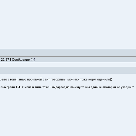
, 22:37 | Сообщение #
4
шево стоит) знаю про какой сайт говоришь, мой акк тоже норм оценило))
 выйграли TI4. У меня в тиме тоже 3 пидараса,но почему-то мы дальше аматорки не уходим."