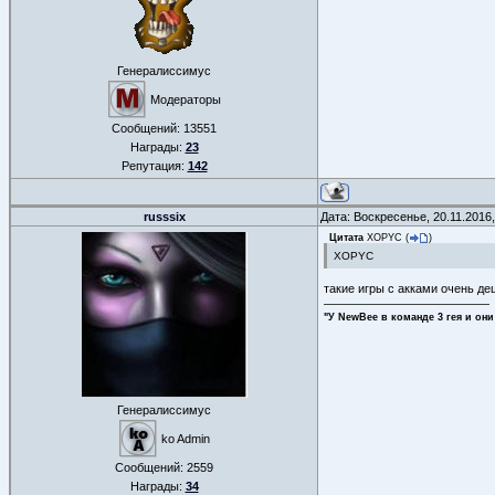
Генералиссимус
Модераторы
Сообщений:
13551
Награды:
23
Репутация:
142
russsix
Дата: Воскресенье, 20.11.2016
Цитата
XOPYC
(
)
XOPYC
такие игры с акками очень де
"У NewBee в команде 3 гея и они
Генералиссимус
ko Admin
Сообщений:
2559
Награды:
34