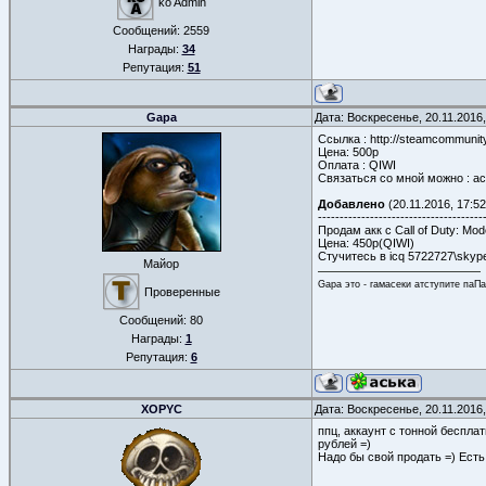
ko Admin
Сообщений:
2559
Награды:
34
Репутация:
51
Gapa
Дата: Воскресенье, 20.11.2016
Ссылка : http://steamcommunit
Цена: 500р
Оплата : QIWI
Связаться со мной можно : a
Добавлено
(20.11.2016, 17:52
--------------------------------------
Продам акк с Call of Duty: Mod
Цена: 450р(QIWI)
Стучитесь в icq 5722727\sky
Майор
Gapa это - гамасеки атступите паП
Проверенные
Сообщений:
80
Награды:
1
Репутация:
6
XOPYC
Дата: Воскресенье, 20.11.2016
ппц, аккаунт с тонной беспла
рублей =)
Надо бы свой продать =) Есть