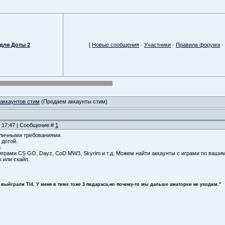
для Доты 2
[
Новые сообщения
·
Участники
·
Правила форума
·
аккаунтов стим
(Продаем аккаунты стим)
, 17:47 | Сообщение #
1
зличными требованиями.
 дотой.
.
играми CS GO, Dayz, CoD MW3, Skyrim и т.д. Можем найти аккаунты с играми по ваши
к или скайп.
 выйграли TI4. У меня в тиме тоже 3 пидараса,но почему-то мы дальше аматорки не уходим."