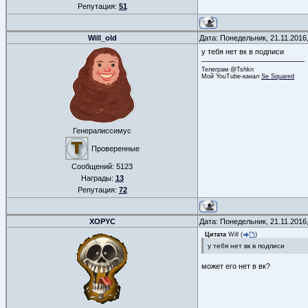
Репутация:
51
Will_old
Дата: Понедельник, 21.11.2016
у тебя нет вк в подписи
Телеграм @Tshkn
Мой YouTube-канал
Se Squared
Генералиссимус
Проверенные
Сообщений:
5123
Награды:
13
Репутация:
72
XOPYC
Дата: Понедельник, 21.11.2016
Цитата
Will
(
)
у тебя нет вк в подписи
может его нет в вк?