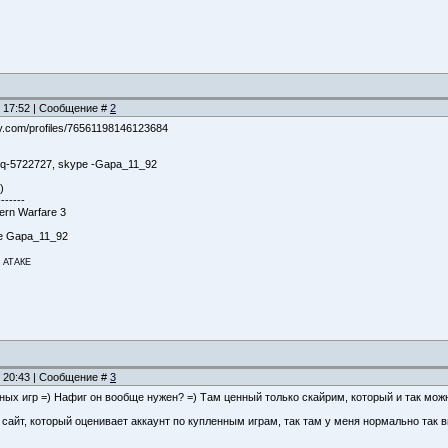
, 17:52 | Сообщение #
2
y.com/profiles/76561198146123684
cq-5722727, skype -Gapa_11_92
)
-------
ern Warfare 3
pe Gapa_11_92
а АТАКЕ
, 20:43 | Сообщение #
3
тных игр =) Нафиг он вообще нужен? =) Там ценный только скайрим, который и так можн
 сайт, который оценивает аккаунт по купленным играм, так там у меня нормально так 