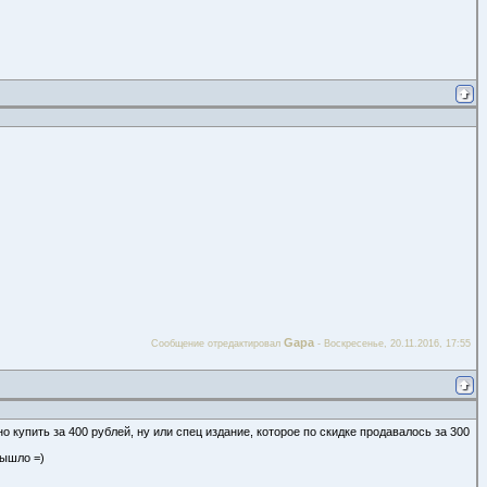
Gapa
Сообщение отредактировал
-
Воскресенье, 20.11.2016, 17:55
о купить за 400 рублей, ну или спец издание, которое по скидке продавалось за 300
вышло =)