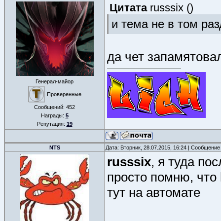
Цитата
russsix
(
)
и тема не в том ра
да чет запамятова
Генерал-майор
Проверенные
Сообщений:
452
Награды:
5
Репутация:
19
NTS
Дата: Вторник, 28.07.2015, 16:24 | Сообщение
russsix
, я туда по
просто помню, что 
тут на автомате