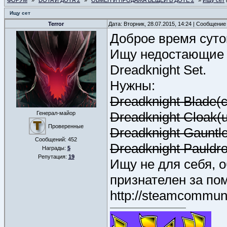
ФОРУМ
»
DOTA И ДОТА 2
»
ОБМЕН И ПРОДАЖА ВЕЩЕЙ В ДОТЕ 2
»
Ищу сет
Ищу сет
Terror
Дата: Вторник, 28.07.2015, 14:24 | Сообщение
Доброе время суто
Ищу недостающие ча
Dreadknight Set.
Нужны:
Dreadknight Blade
Dreadknight Cloak
Генерал-майор
Проверенные
Dreadknight Gaunt
Сообщений:
452
Dreadknight Pauldro
Награды:
5
Репутация:
19
Ищу не для себя, 
признателен за по
http://steamcommuni