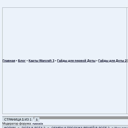
Главная
•
Блог
•
Карты Warcraft 3
•
Гайды для первой Доты
•
Гайды для Доты 2
СТРАНИЦА
1
ИЗ
1
1
Модератор форума:
russsix