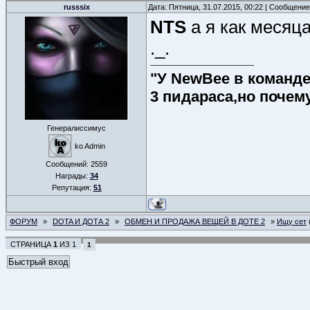
russsix
Дата: Пятница, 31.07.2015, 00:22 | Сообщени
NTS
а я как месяц
._.
"У NewBee в команде 
3 пидараса,но почем
Генералиссимус
ko Admin
Сообщений:
2559
Награды:
34
Репутация:
51
ФОРУМ
»
DOTA И ДОТА 2
»
ОБМЕН И ПРОДАЖА ВЕЩЕЙ В ДОТЕ 2
»
Ищу сет
СТРАНИЦА
1
ИЗ
1
1