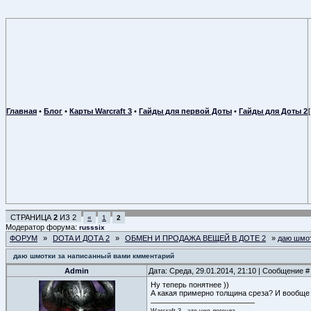
Главная
•
Блог
•
Карты Warcraft 3
•
Гайды для первой Доты
•
Гайды для Доты 2
СТРАНИЦА
2
ИЗ
2
«
1
2
Модератор форума:
russsix
ФОРУМ
»
DOTA И ДОТА 2
»
ОБМЕН И ПРОДАЖА ВЕЩЕЙ В ДОТЕ 2
»
даю шмот
даю шмотки за написанный вами кмментарий
Admin
Дата: Среда, 29.01.2014, 21:10 | Сообщение 
Ну теперь понятнее ))
А какая примерно толщина среза? И вообще
Warcraft 3 - это уже легенда