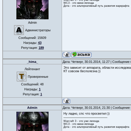
WC3 - это мини-легенда
Дота - это альтернативный путь развития варкрафта
Admin
Администраторы
Сообщений:
15609
Награды:
43
Репутация:
189
_hima_
Дата: Четверг, 30.01.2014, 11:27 | Сообщение
Это зависит от аппарата, области исследова
Лейтенант
КТ совсем бесполезна ))
Проверенные
Сообщений:
48
Награды:
1
Репутация:
1
Admin
Дата: Четверг, 30.01.2014, 21:30 | Сообщение
Ну ладно, спс что просветил ))
Warcraft 3 - это уже легенда
WC3 - это мини-легенда
Дота - это альтернативный путь развития варкрафта