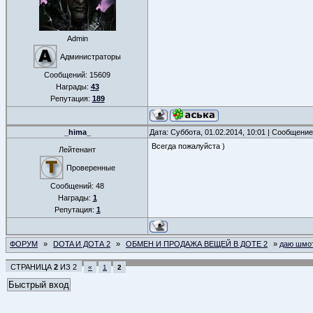
Admin
Администраторы
Сообщений:
15609
Награды:
43
Репутация:
189
_hima_
Дата: Суббота, 01.02.2014, 10:01 | Сообщени
Всегда пожалуйста )
Лейтенант
Проверенные
Сообщений:
48
Награды:
1
Репутация:
1
ФОРУМ
»
DOTA И ДОТА 2
»
ОБМЕН И ПРОДАЖА ВЕЩЕЙ В ДОТЕ 2
»
даю шмот
СТРАНИЦА
2
ИЗ
2
«
1
2