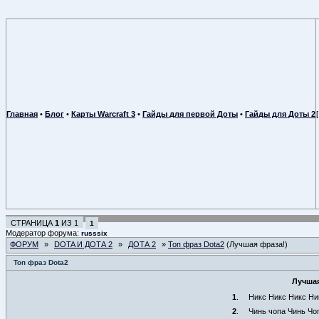
Главная
•
Блог
•
Карты Warcraft 3
•
Гайды для первой Доты
•
Гайды для Доты 2
СТРАНИЦА
1
ИЗ
1
1
Модератор форума:
russsix
ФОРУМ
»
DOTA И ДОТА 2
»
ДОТА 2
»
Топ фраз Dota2
(Лучшая фраза!)
Топ фраз Dota2
Лучшая
1
.
Никс Никс Никс Ни
2
.
Чинь чопа Чинь Чо