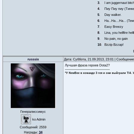
3
.
I am juggernaut bitch
4
.
Пиу Пиу пиу (Тинк
5
.
Day walker.
6
.
Ha...Ha....Ha... (Т
7
.
Easy Breezy
8
.
Lina, you hellfire hell
9
.
No pain, no gain
10
.
Bzzip Bzzap!
russsix
Дата: Суббота, 21.09.2013, 23:01 | Сообщени
Лучшая фраза героев Dota2?
"У NewBee в команде 3 гея и они выйграли TI4. 
Генералиссимус
ko Admin
Сообщений:
2559
Награды:
34