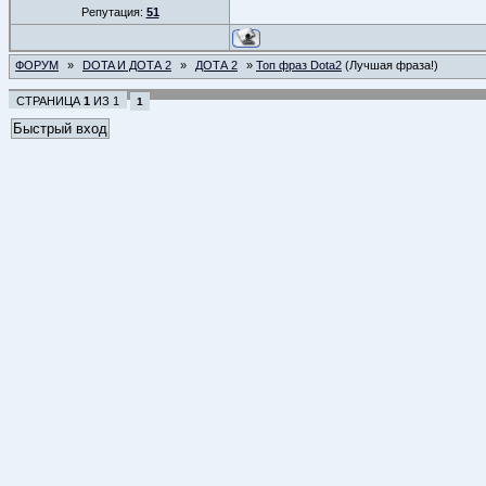
Репутация:
51
ФОРУМ
»
DOTA И ДОТА 2
»
ДОТА 2
»
Топ фраз Dota2
(Лучшая фраза!)
СТРАНИЦА
1
ИЗ
1
1