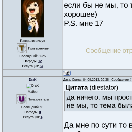
если бы не мы, то
хорошее)
P.S. мне 17
Генералиссимус
Проверенные
Сообщение от
Сообщений:
3625
Награды:
12
Репутация:
57
DraK
Дата: Среда, 04.09.2013, 20:38 | Сообщение 
Цитата
(
diestator
)
Майор
да ничего, мы прос
Пользователи
не мы, то тема был
Сообщений:
91
Награды:
0
Репутация:
4
Да мне по сути то 