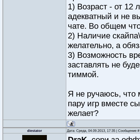
1) Возраст - от 12 
адекватный и не в
чате. Во общем чт
2) Наличие скайпа
желательно, а обяз
3) Возможность вр
заставлять не буде
тиммой.
Я не ручаюсь, что
пару игр вместе с
желает?
diestator
Дата: Среда, 04.09.2013, 17:35 | Сообщение 
DraK
, сори за офф