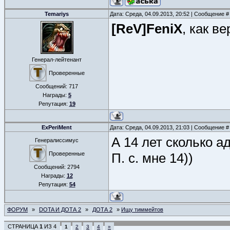
Temariys
Дата: Среда, 04.09.2013, 20:52 | Сообщение 
[ReV]FeniX
, как ве
Генерал-лейтенант
Проверенные
Сообщений:
717
Награды:
5
Репутация:
19
ExPeriMent
Дата: Среда, 04.09.2013, 21:03 | Сообщение 
А 14 лет сколько а
Генералиссимус
Проверенные
П. с. мне 14))
Сообщений:
2794
Награды:
12
Репутация:
54
ФОРУМ
»
DOTA И ДОТА 2
»
ДОТА 2
»
Ищу тиммейтов
СТРАНИЦА
1
ИЗ
4
1
2
3
4
»