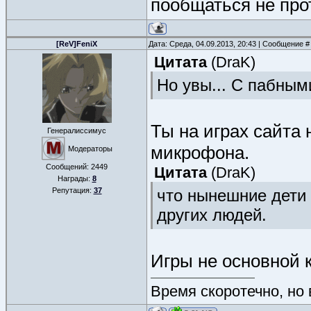
пообщаться не про
[ReV]FeniX
Дата: Среда, 04.09.2013, 20:43 | Сообщение 
Цитата
(
DraK
)
Но увы... С пабным
Ты на играх сайта
Генералиссимус
микрофона.
Модераторы
Сообщений:
2449
Цитата
(
DraK
)
Награды:
8
Репутация:
37
что нынешние дети 
других людей.
Игры не основной 
Время скоротечно, но