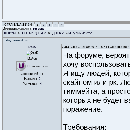
СТРАНИЦА
1
ИЗ
4
1
2
3
4
»
Модератор форума:
russsix
ФОРУМ
»
DOTA И ДОТА 2
»
ДОТА 2
»
Ищу тиммейтов
Ищу тиммейтов
DraK
Дата: Среда, 04.09.2013, 15:54 | Сообщение 
На форуме, вероятн
Майор
хочу воспользоват
Пользователи
Я ищу людей, котор
Сообщений:
91
Награды:
0
скайпом или рк. Лю
Репутация:
4
тиммейта, а просто
которых не будет в
поражение.
Требования: