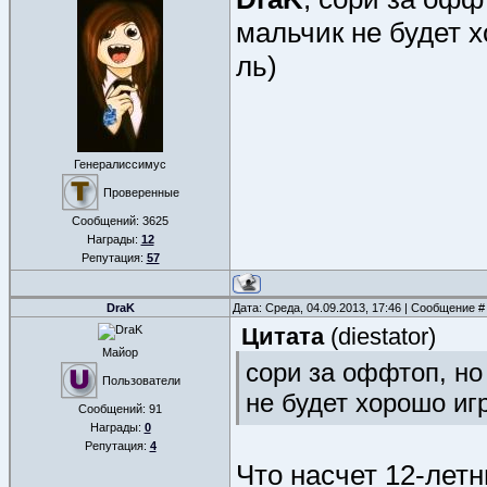
мальчик не будет х
ль)
Генералиссимус
Проверенные
Сообщений:
3625
Награды:
12
Репутация:
57
DraK
Дата: Среда, 04.09.2013, 17:46 | Сообщение 
Цитата
(
diestator
)
Майор
сори за оффтоп, но
Пользователи
не будет хорошо игр
Сообщений:
91
Награды:
0
Репутация:
4
Что насчет 12-летн