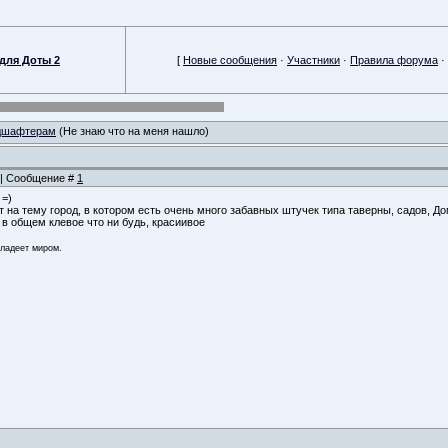
для Доты 2
[
Новые сообщения
·
Участники
·
Правила форума
·
дшафтерам
(Не знаю что на меня нашло)
5 | Сообщение #
1
 =)
на тему город, в котором есть очень много забавных штучек типа таверны, садов, Дом
 в общем клевое что ни будь, красиивое
владеет миром.