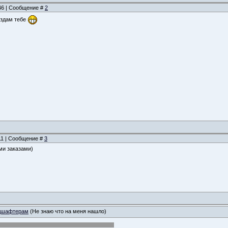
:46 | Сообщение #
2
оздам тебе
:11 | Сообщение #
3
ми заказами)
дшафтерам
(Не знаю что на меня нашло)