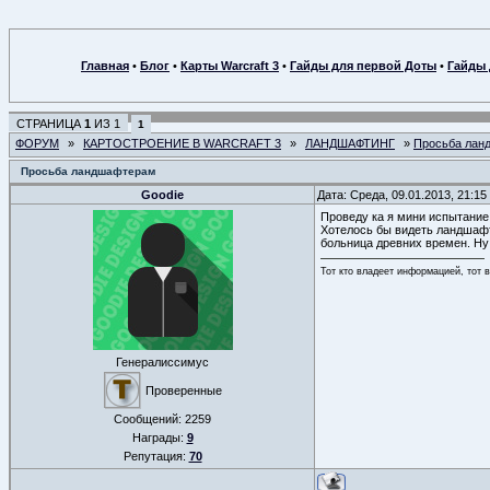
Главная
•
Блог
•
Карты Warcraft 3
•
Гайды для первой Доты
•
Гайды 
СТРАНИЦА
1
ИЗ
1
1
ФОРУМ
»
КАРТОСТРОЕНИЕ В WARCRAFT 3
»
ЛАНДШАФТИНГ
»
Просьба лан
Просьба ландшафтерам
Goodie
Дата: Среда, 09.01.2013, 21:1
Проведу ка я мини испытание
Хотелось бы видеть ландшафт 
больница древних времен. Ну
Тот кто владеет информацией, тот 
Генералиссимус
Проверенные
Сообщений:
2259
Награды:
9
Репутация:
70