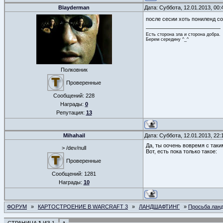
Blayderman
Дата: Суббота, 12.01.2013, 00
после сесии хоть пониленд с
Есть сторона зла и сторона добра.
Берем середину ^_^
Полковник
Проверенные
Сообщений:
228
Награды:
0
Репутация:
13
Mihahail
Дата: Суббота, 12.01.2013, 22
Да, ты оочень вовремя с таки
> /dev/null
Вот, есть пока только такое:
Проверенные
Сообщений:
1281
Награды:
10
ФОРУМ
»
КАРТОСТРОЕНИЕ В WARCRAFT 3
»
ЛАНДШАФТИНГ
»
Просьба лан