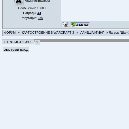
Администраторы
Сообщений:
15609
Награды:
43
Репутация:
189
ФОРУМ
»
КАРТОСТРОЕНИЕ В WARCRAFT 3
»
ЛАНДШАФТИНГ
»
Лагерь "Шан-
СТРАНИЦА
1
ИЗ
1
1