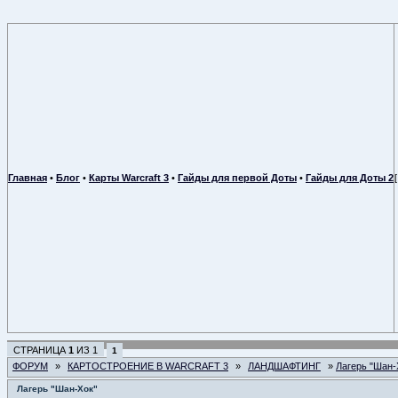
Главная
•
Блог
•
Карты Warcraft 3
•
Гайды для первой Доты
•
Гайды для Доты 2
СТРАНИЦА
1
ИЗ
1
1
ФОРУМ
»
КАРТОСТРОЕНИЕ В WARCRAFT 3
»
ЛАНДШАФТИНГ
»
Лагерь "Шан-
Лагерь "Шан-Хок"