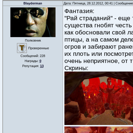
Blayderman
Дата: Пятница, 28.12.2012, 00:41 | Сообщени
Фантазия:
"Рай страданий" - еще
существа гнобят честь
как обосновали свой л
птицы, а на самом дел
Полковник
огров и забирают ране
Проверенные
их плоть или посмотре
Сообщений:
228
очень неприятное, от т
Награды:
0
Репутация:
13
Скрины: