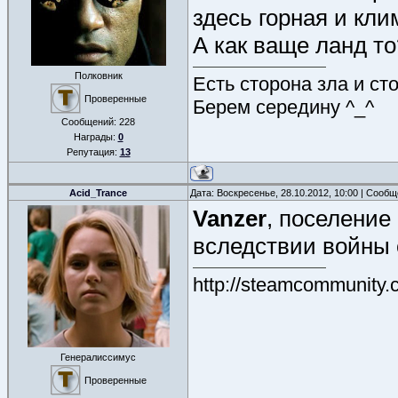
здесь горная и кл
А как ваще ланд то
Полковник
Есть сторона зла и ст
Проверенные
Берем середину ^_^
Сообщений:
228
Награды:
0
Репутация:
13
Acid_Trance
Дата: Воскресенье, 28.10.2012, 10:00 | Сооб
Vanzer
, поселение
вследствии войны 
http://steamcommunity.
Генералиссимус
Проверенные