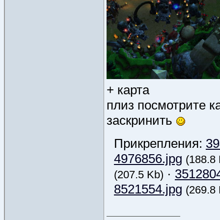
+ карта
плиз посмотрите ка
заскринить
Прикрепления:
39
4976856.jpg
(188.8
·
3512804
(207.5 Kb)
8521554.jpg
(269.8