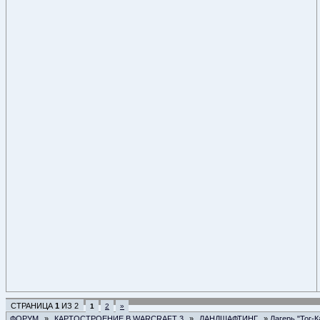
СТРАНИЦА
1
ИЗ
2
1
2
»
ФОРУМ
»
КАРТОСТРОЕНИЕ В WARCRAFT 3
»
ЛАНДШАФТИНГ
»
Лагерь "Тог-К