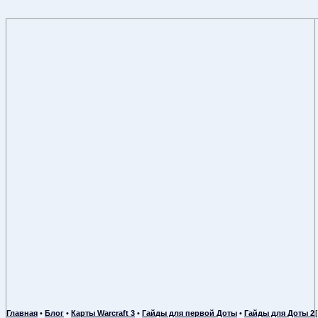
Главная
•
Блог
•
Карты Warcraft 3
•
Гайды для первой Доты
•
Гайды для Доты 2