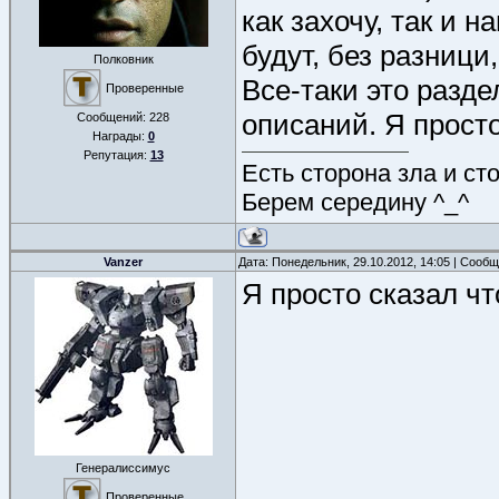
как захочу, так и 
будут, без разници,
Полковник
Все-таки это разд
Проверенные
описаний. Я прост
Сообщений:
228
Награды:
0
Репутация:
13
Есть сторона зла и ст
Берем середину ^_^
Vanzer
Дата: Понедельник, 29.10.2012, 14:05 | Сооб
Я просто сказал чт
Генералиссимус
Проверенные