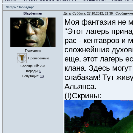
Лагерь "Тог-Кадар"
Blayderman
Дата: Суббота, 27.10.2012, 21:39 | Сообщени
Моя фантазия не м
"Этот лагерь прин
рас - кентавров и 
сложнейшие духовн
Полковник
еще, этот лагерь е
Проверенные
клана. Здесь могут
Сообщений:
228
Награды:
0
слабакам! Тут живу
Репутация:
13
Альянса.
(I)Скрины: