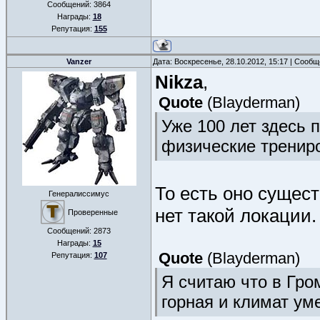
Сообщений:
3864
Награды:
18
Репутация:
155
Vanzer
Дата: Воскресенье, 28.10.2012, 15:17 | Сооб
Nikza
,
Quote
(
Blayderman
)
Уже 100 лет здесь 
физические тренир
То есть оно сущест
Генералиссимус
нет такой локации.
Проверенные
Сообщений:
2873
Награды:
15
Quote
(
Blayderman
)
Репутация:
107
Я считаю что в Гро
горная и климат ум