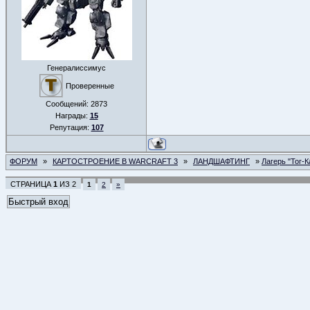
Генералиссимус
Проверенные
Сообщений:
2873
Награды:
15
Репутация:
107
ФОРУМ
»
КАРТОСТРОЕНИЕ В WARCRAFT 3
»
ЛАНДШАФТИНГ
»
Лагерь "Тог-К
СТРАНИЦА
1
ИЗ
2
1
2
»