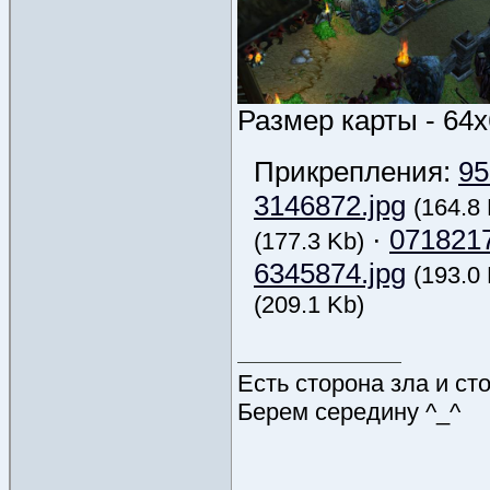
Размер карты - 64
Прикрепления:
95
3146872.jpg
(164.8
·
0718217
(177.3 Kb)
6345874.jpg
(193.0
(209.1 Kb)
Есть сторона зла и ст
Берем середину ^_^