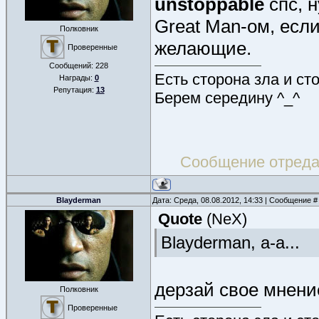
unstoppable
спс, 
Great Man-ом, есл
Полковник
желающие.
Проверенные
Сообщений:
228
Есть сторона зла и ст
Награды:
0
Репутация:
13
Берем середину ^_^
Сообщение отред
Blayderman
Дата: Среда, 08.08.2012, 14:33 | Сообщение 
Quote
(
NeX
)
Blayderman, а-а...
дерзай свое мнени
Полковник
Проверенные