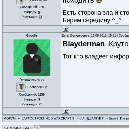
походить
Сообщений:
228
Есть сторона зла и ст
Награды:
0
Репутация:
13
Берем середину ^_^
Goodie
Дата: Воскресенье, 12.08.2012, 15:21 | Сооб
Blayderman
, Крут
Тот кто владеет инфор
Генералиссимус
Проверенные
Сообщений:
2259
Награды:
9
Репутация:
70
ФОРУМ
»
КАРТОСТРОЕНИЕ В WARCRAFT 3
»
ЛАНДШАФТИНГ
»
Батл 2. Пуст
СТРАНИЦА
1
ИЗ
1
1