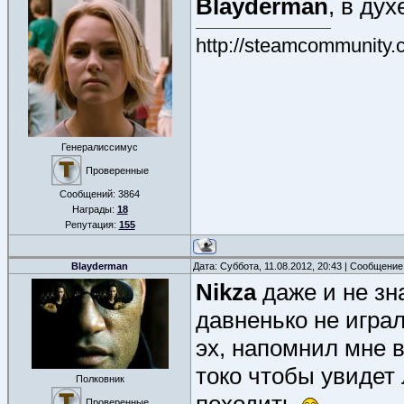
Blayderman
, в ду
http://steamcommunity.
Генералиссимус
Проверенные
Сообщений:
3864
Награды:
18
Репутация:
155
Blayderman
Дата: Суббота, 11.08.2012, 20:43 | Сообщени
Nikza
даже и не зн
давненько не играл 
эх, напомнил мне во
токо чтобы увидет
Полковник
Проверенные