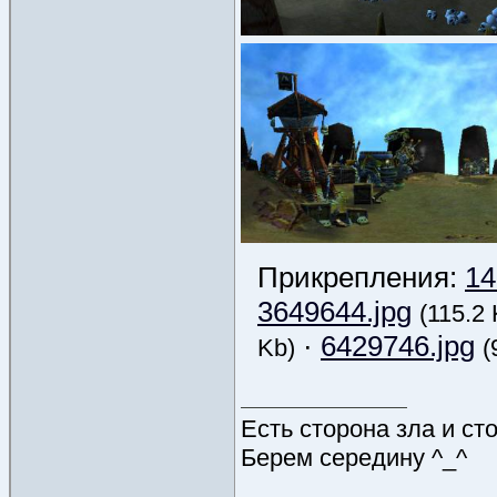
Прикрепления:
14
3649644.jpg
(115.2 
·
6429746.jpg
Kb)
(
Есть сторона зла и ст
Берем середину ^_^