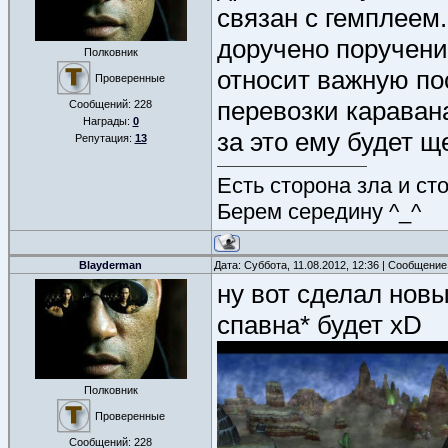
связан с гемплеем.
доручено поручение
Полковник
относит важную пос
Проверенные
перевозки каравана
Сообщений:
228
Награды:
0
за это ему будет 
Репутация:
13
Есть сторона зла и ст
Берем середину ^_^
Blayderman
Дата: Суббота, 11.08.2012, 12:36 | Сообщени
ну вот сделал новы
спавна* будет xD
Полковник
Проверенные
Сообщений:
228