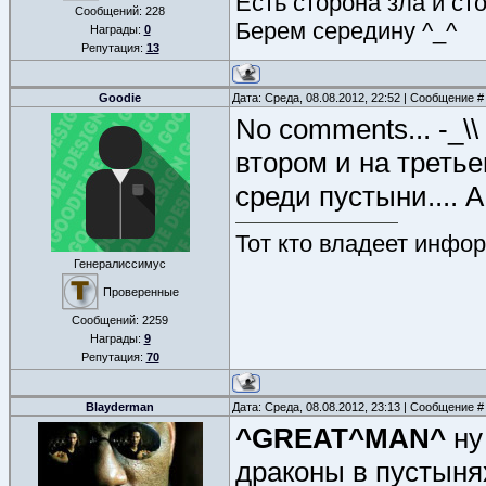
Есть сторона зла и ст
Сообщений:
228
Берем середину ^_^
Награды:
0
Репутация:
13
Goodie
Дата: Среда, 08.08.2012, 22:52 | Сообщение 
No comments... -_\\
втором и на третье
среди пустыни.... 
Тот кто владеет инфор
Генералиссимус
Проверенные
Сообщений:
2259
Награды:
9
Репутация:
70
Blayderman
Дата: Среда, 08.08.2012, 23:13 | Сообщение 
^GREAT^MAN^
ну
драконы в пустынях