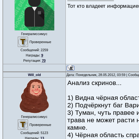
Тот кто владеет информацие
Генералиссимус
Проверенные
Сообщений:
2259
Награды:
9
Репутация:
70
Will_old
Дата: Понедельник, 28.05.2012, 03:59 | Сооб
Анализ скринов...
1) Видна чёрная облас
2) Подчёркнут баг Вари
3) Туман, чуть правее 
Генералиссимус
трава не может расти 
Проверенные
камне.
Сообщений:
5123
4) Чёрная область спра
Награды:
13