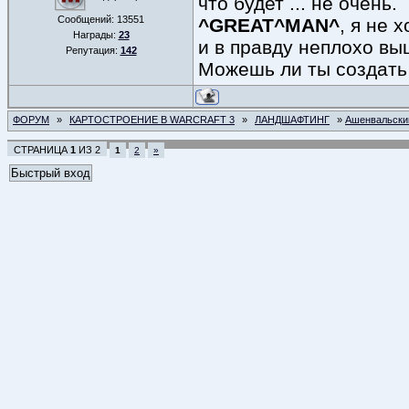
что будет ... не очень.
Сообщений:
13551
^GREAT^MAN^
, я не 
Награды:
23
и в правду неплохо вы
Репутация:
142
Можешь ли ты создать
ФОРУМ
»
КАРТОСТРОЕНИЕ В WARCRAFT 3
»
ЛАНДШАФТИНГ
»
Ашенвальски
СТРАНИЦА
1
ИЗ
2
1
2
»