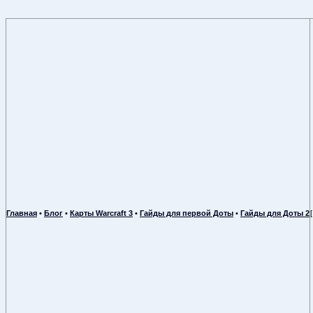
Главная
•
Блог
•
Карты Warcraft 3
•
Гайды для первой Доты
•
Гайды для Доты 2