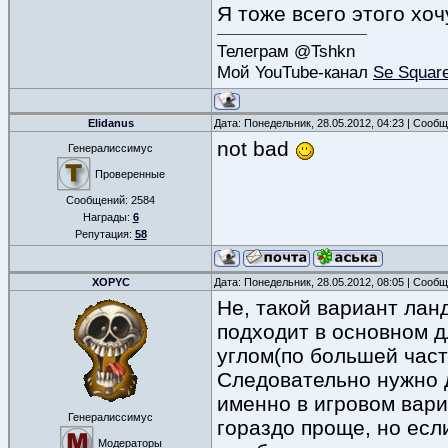
Я тоже всего этого хоч
Телеграм @Tshkn
Мой YouTube-канал
Se Squar
Elidanus
Дата: Понедельник, 28.05.2012, 04:23 | Сооб
not bad
Генералиссимус
Проверенные
Сообщений:
2584
Награды:
6
Репутация:
58
XOPYC
Дата: Понедельник, 28.05.2012, 08:05 | Сооб
Не, такой вариант лан
подходит в основном д
углом(по большей част
Следовательно нужно д
именно в игровом вари
Генералиссимус
гораздо проще, но есл
Модераторы