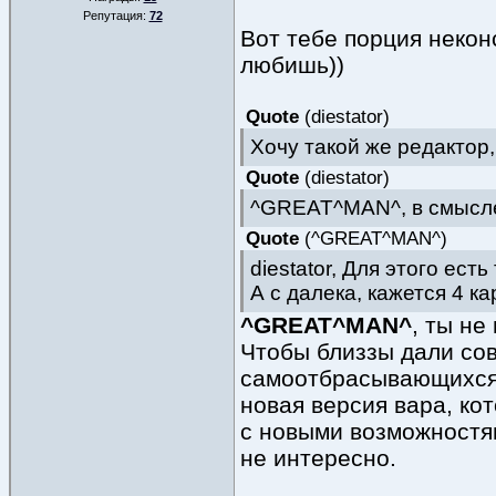
Репутация:
72
Вот тебе порция некон
любишь))
Quote
(
diestator
)
Хочу такой же редактор
Quote
(
diestator
)
^GREAT^MAN^, в смысле 
Quote
(
^GREAT^MAN^
)
diestator, Для этого ес
А с далека, кажется 4 к
^GREAT^MAN^
, ты не
Чтобы близзы дали со
самоотбрасывающихся 
новая версия вара, ко
с новыми возможностям
не интересно.