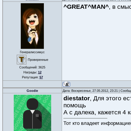
^GREAT^MAN^
, в смы
Генералиссимус
Проверенные
Сообщений:
3625
Награды:
12
Репутация:
57
Goodie
Дата: Воскресенье, 27.05.2012, 23:21 | Сооб
diestator
, Для этого е
помощь
А с далека, кажется 4
Тот кто владеет информацие