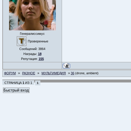
Генералиссимус
Проверенные
Сообщений:
3864
Награды:
18
Репутация:
155
ФОРУМ
»
РАЗНОЕ
»
МУЛЬТИМЕДИЯ
»
36
(drone, ambient)
СТРАНИЦА
1
ИЗ
1
1