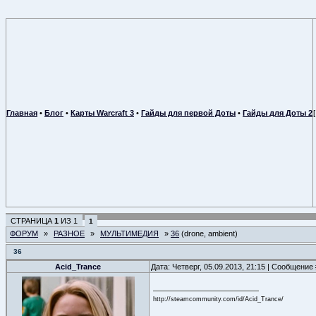
Главная
•
Блог
•
Карты Warcraft 3
•
Гайды для первой Доты
•
Гайды для Доты 2
СТРАНИЦА
1
ИЗ
1
1
ФОРУМ
»
РАЗНОЕ
»
МУЛЬТИМЕДИЯ
»
36
(drone, ambient)
36
Acid_Trance
Дата: Четверг, 05.09.2013, 21:15 | Сообщение
http://steamcommunity.com/id/Acid_Trance/