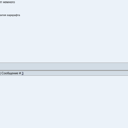
ит немного
звития варкрафта
4 | Сообщение #
3