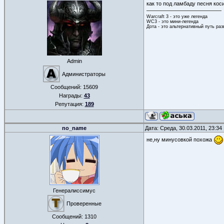
как то под ламбаду песня кос
Warcraft 3 - это уже легенда
WC3 - это мини-легенда
Дота - это альтернативный путь ра
Admin
Администраторы
Сообщений:
15609
Награды:
43
Репутация:
189
no_name
Дата: Среда, 30.03.2011, 23:3
не,ну минусовкой похожа
Генералиссимус
Проверенные
Сообщений:
1310