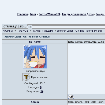
Главная
•
Блог
•
Карты Warcraft 3
•
Гайды для первой Доты
•
Гайды 
СТРАНИЦА
1
ИЗ
1
1
ФОРУМ
»
РАЗНОЕ
»
МУЛЬТИМЕДИЯ
»
Jennifer Loper - On The Floor ft. Pit Bull
Jennifer Loper - On The Floor ft. Pit Bull
no_name
Дата: Среда, 30.03.2011, 21:5
Генералиссимус
Проверенные
Сообщений:
1310
Награды:
8
Репутация:
54
Admin
Дата: Среда, 30.03.2011, 23:2