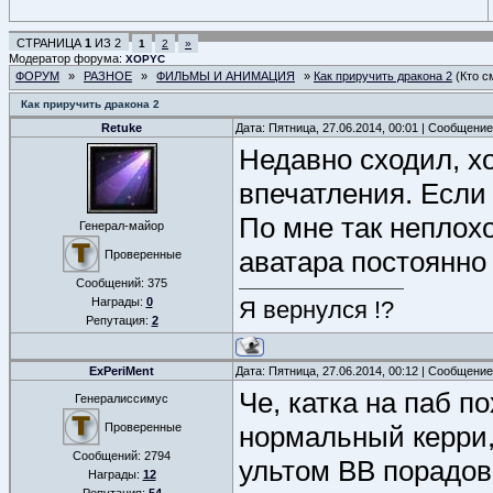
СТРАНИЦА
1
ИЗ
2
1
2
»
Модератор форума:
XOPYC
ФОРУМ
»
РАЗНОЕ
»
ФИЛЬМЫ И АНИМАЦИЯ
»
Как приручить дракона 2
(Кто с
Как приручить дракона 2
Retuke
Дата: Пятница, 27.06.2014, 00:01 | Сообщени
Недавно сходил, хо
впечатления. Если
По мне так неплох
Генерал-майор
аватара постоянн
Проверенные
Сообщений:
375
Награды:
0
Я вернулся !?
Репутация:
2
ExPeriMent
Дата: Пятница, 27.06.2014, 00:12 | Сообщени
Че, катка на паб п
Генералиссимус
Проверенные
нормальный керри,
Сообщений:
2794
ультом ВВ порадова
Награды:
12