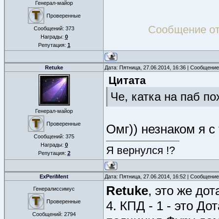
Генерал-майор
Проверенные
Сообщение о
Сообщений:
373
Награды:
0
Репутация:
1
Retuke
Дата: Пятница, 27.06.2014, 16:36 | Сообщени
Цитата
Че, катка на паб п
Генерал-майор
Проверенные
Омг)) незнаком я с
Сообщений:
375
Награды:
0
Я вернулся !?
Репутация:
2
ExPeriMent
Дата: Пятница, 27.06.2014, 16:52 | Сообщени
Retuke
, это же до
Генералиссимус
Проверенные
4. КПД - 1 - это До
Сообщений:
2794