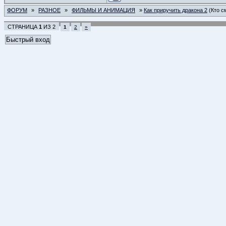
ФОРУМ
»
РАЗНОЕ
»
ФИЛЬМЫ И АНИМАЦИЯ
»
Как приручить дракона 2
(Кто с
СТРАНИЦА
1
ИЗ
2
1
2
»