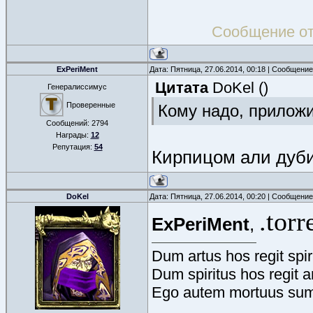
Сообщение о
ExPeriMent
Дата: Пятница, 27.06.2014, 00:18 | Сообщени
Цитата
DoKel
(
)
Генералиссимус
Проверенные
Кому надо, прилож
Сообщений:
2794
Награды:
12
Репутация:
54
Кирпицом али дуб
DoKel
Дата: Пятница, 27.06.2014, 00:20 | Сообщени
.torr
ExPeriMent
,
Dum artus hos regit spir
Dum spiritus hos regit a
Ego autem mortuus sum