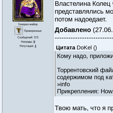
Властелина Колец 
представлялись мо
потом надоедает.
Генерал-майор
Добавлено
(27.06.
Проверенные
-------------------------
Сообщений:
373
Награды:
0
Репутация:
1
Цитата
DoKel
(
)
Кому надо, прилож
Торрентовский файл
содержимом под ка
»info
Прикрепления: How.t
Твою мать, что я п