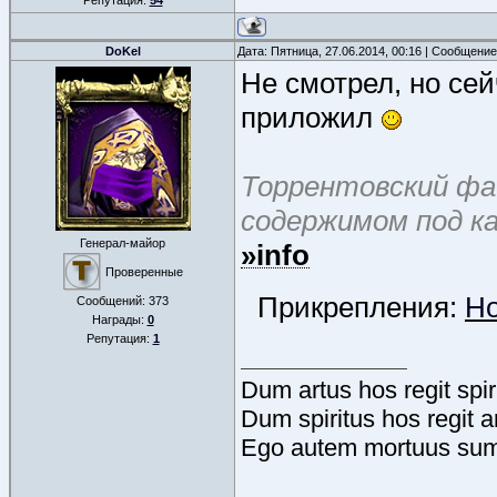
Репутация:
54
DoKel
Дата: Пятница, 27.06.2014, 00:16 | Сообщени
Не смотрел, но сей
приложил
Торрентовский фай
содержимом под к
Генерал-майор
»info
Проверенные
Прикрепления:
Ho
Сообщений:
373
Награды:
0
Репутация:
1
Dum artus hos regit spir
Dum spiritus hos regit a
Ego autem mortuus sum