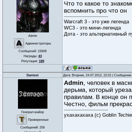
Что то какое то знако
вспомнить про что он
Warcraft 3 - это уже легенда
WC3 - это мини-легенда
Дота - это альтернативный п
Admin
Администраторы
Сообщений:
15608
Награды:
43
Репутация:
189
Dantest
Дата: Вторник, 24.07.2012, 22:01 | Сообщение
Admin
, человек в мас
дерьма, который уреза
правилам. В конце он 
Честно, фильм прекрас
Генерал-майор
ухахахахаха (с) Goblin Techi
Проверенные
Сообщений:
256