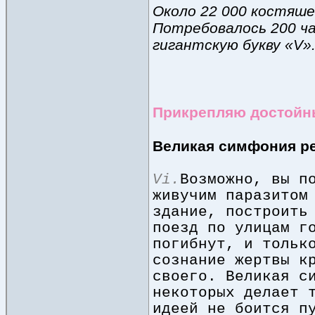
Около 22 000 костяше
Потребовалось 200 ч
гигантскую букву «V»
Прикрепляю достойн
Великая симфония р
Vi.
Возможно, вы п
живучим паразитом
здание, построить
поезд по улицам г
погибнут, и тольк
сознание жертвы к
своего. Великая с
некоторых делает 
идеей не боится п