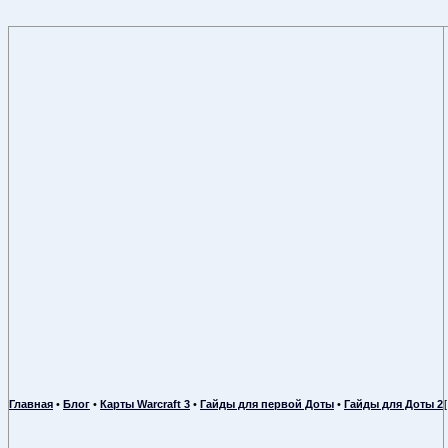
Главная
•
Блог
•
Карты Warcraft 3
•
Гайды для первой Доты
•
Гайды для Доты 2