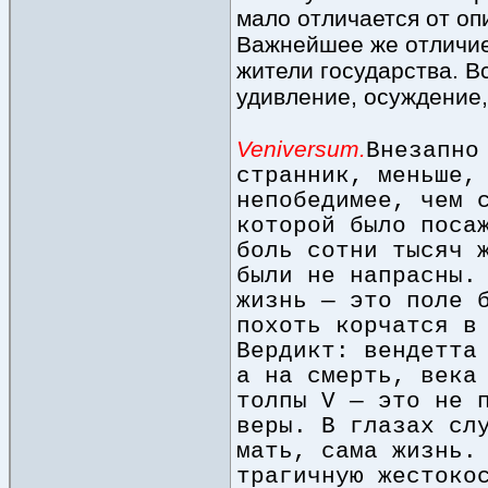
мало отличается от оп
Важнейшее же отличие
жители государства. В
удивление, осуждение,
Veniversum.
Внезапно
странник, меньше,
непобедимее, чем 
которой было поса
боль сотни тысяч 
были не напрасны.
жизнь — это поле 
похоть корчатся в
Вердикт: вендетта
а на смерть, века
толпы V — это не 
веры. В глазах сл
мать, сама жизнь.
трагичную жестоко