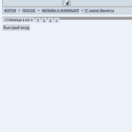
ФОРУМ
»
РАЗНОЕ
»
ФИЛЬМЫ И АНИМАЦИЯ
»
"V" значит Вендетта
СТРАНИЦА
1
ИЗ
3
1
2
3
»