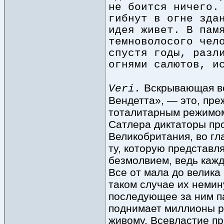
не боится ничего.
гибнут в огне зда
идея живет. В пам
темноволосого чел
спустя годы, разл
огнями салютов, и
Вскрывающая ве
Veri.
Вендетта», — это, пре
тоталитарным режимом
Сатлера диктаторы про
Великобритания, во гла
ту, которую представл
безмолвием, ведь кажд
Все от мала до велика
таком случае их немин
последующее за ним п
поднимает миллионы р
живому. Всевластие пр