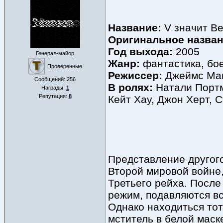
Название:
V значит В
Оригинальное назван
Год выхода:
2005
Генерал-майор
Жанр:
фантастика, бое
Проверенные
Режиссер:
Джеймс Ма
Сообщений:
256
В ролях:
Натали Портма
Награды:
1
Репутация:
8
Кейт Хау, Джон Херт, 
Представление другог
Второй мировой войне,
Третьего рейха. Посл
режим, подавляются вс
Однако находиться тот
мститель в белой маск