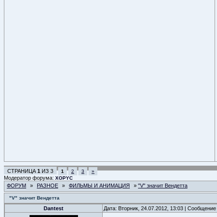
СТРАНИЦА
1
ИЗ
3
1
2
3
»
Модератор форума:
XOPYC
ФОРУМ
»
РАЗНОЕ
»
ФИЛЬМЫ И АНИМАЦИЯ
»
"V" значит Вендетта
"V" значит Вендетта
Dantest
Дата: Вторник, 24.07.2012, 13:03 | Сообщение