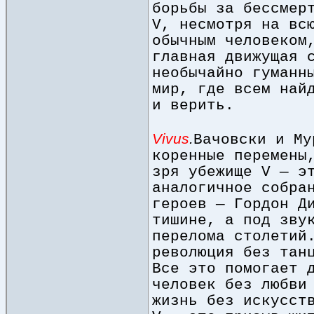
борьбы за бессмер
V, несмотря на вс
обычным человеком
главная движущая 
необычайно гуманн
мир, где всем най
и верить.
Vivus
.
Вачовски и Му
коренные перемены
зря убежище V — э
аналогичное собра
героев — Гордон Д
тишине, а под зву
перелома столетий
революция без тан
Все это помогает 
человек без любви
жизнь без искусст