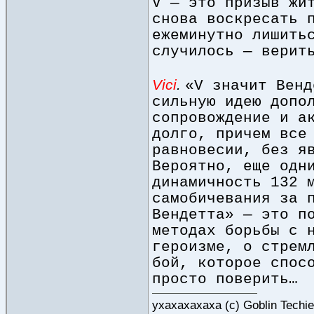
V — это призыв жи
снова воскресать 
ежеминутно лишить
случилось — верит
Vici
.
«V значит Венд
сильную идею допо
сопровождение и а
долго, причем все
равновесии, без я
Вероятно, еще одн
динамичность 132 
самобичевания за 
Вендетта» — это п
методах борьбы с 
героизме, о стрем
бой, которое спос
просто поверить…
ухахахахаха (с) Goblin Techi