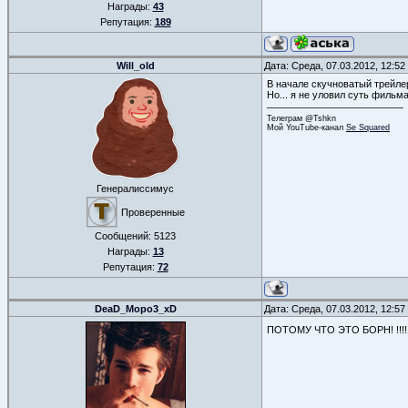
Награды:
43
Репутация:
189
Will_old
Дата: Среда, 07.03.2012, 12:5
В начале скучноватый трейлер
Но... я не уловил суть фильм
Телеграм @Tshkn
Мой YouTube-канал
Se Squared
Генералиссимус
Проверенные
Сообщений:
5123
Награды:
13
Репутация:
72
DeaD_Mopo3_xD
Дата: Среда, 07.03.2012, 12:5
ПОТОМУ ЧТО ЭТО БОРН! !!!!