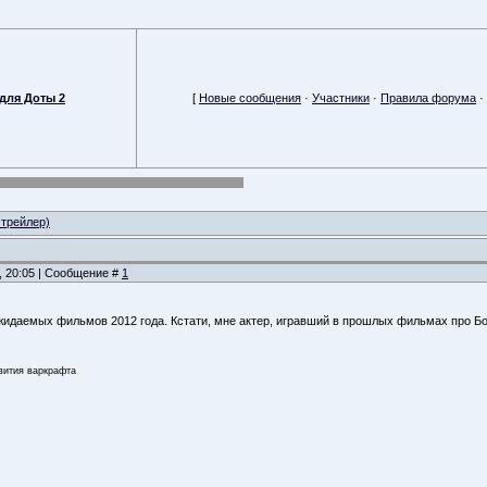
для Доты 2
[
Новые сообщения
·
Участники
·
Правила форума
·
 трейлер)
, 20:05 | Сообщение #
1
идаемых фильмов 2012 года. Кстати, мне актер, игравший в прошлых фильмах про Борна
звития варкрафта