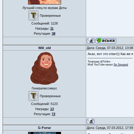
Лучший спец по мувам Доты
Проверенные
Сообщений:
1128
Награды:
11
Репутация:
38
Will_old
Дата: Среда, 07.03.2012, 13:0
Ахах, вот это ответ)) Как же 
Телеграм @Tshkn
Мой YouTube-канал
Se Squared
Генералиссимус
Проверенные
Сообщений:
5123
Награды:
13
Репутация:
72
G-Forse
Дата: Среда, 07.03.2012, 17:5