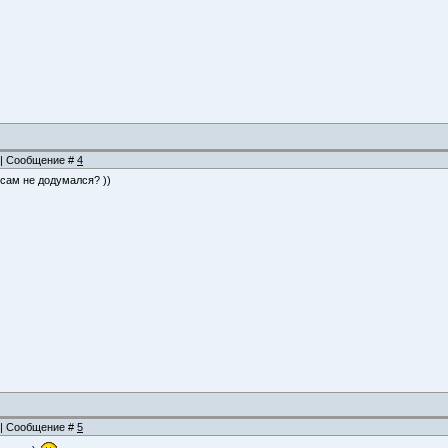
8 | Сообщение #
4
я сам не додумался? ))
9 | Сообщение #
5