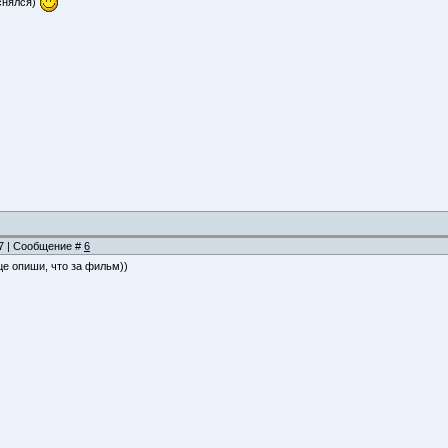
снялся)
57 | Сообщение #
6
це опиши, что за фильм))