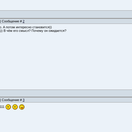
2 | Сообщение #
2
. А потом интересно становится))
а)) В чём его смысл? Почему он ожидается?
7 | Сообщение #
3
111