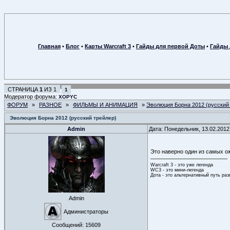
Главная
•
Блог
•
Карты Warcraft 3
•
Гайды для первой Доты
•
Гайды 
СТРАНИЦА
1
ИЗ
1
1
Модератор форума:
XOPYC
ФОРУМ
»
РАЗНОЕ
»
ФИЛЬМЫ И АНИМАЦИЯ
»
Эволюция Борна 2012 (русский
Эволюция Борна 2012 (русский трейлер)
Admin
Дата: Понедельник, 13.02.2012
Это наверно один из самых ож
Warcraft 3 - это уже легенда
WC3 - это мини-легенда
Дота - это альтернативный путь ра
Admin
Администраторы
Сообщений:
15609