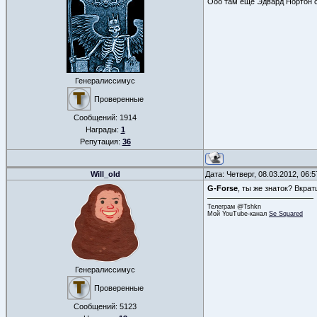
Ооо там еще Эдвард Нортон 
Генералиссимус
Проверенные
Сообщений:
1914
Награды:
1
Репутация:
36
Will_old
Дата: Четверг, 08.03.2012, 06:
G-Forse
, ты же знаток? Вкрат
Телеграм @Tshkn
Мой YouTube-канал
Se Squared
Генералиссимус
Проверенные
Сообщений:
5123