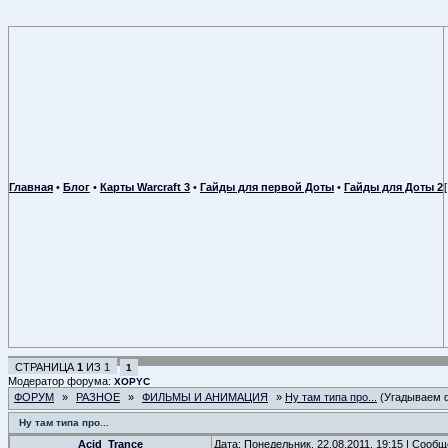
Главная
•
Блог
•
Карты Warcraft 3
•
Гайды для первой Доты
•
Гайды для Доты 2
СТРАНИЦА
1
ИЗ
1
1
Модератор форума:
XOPYC
ФОРУМ
»
РАЗНОЕ
»
ФИЛЬМЫ И АНИМАЦИЯ
»
Ну там типа про...
(Угадываем 
Ну там типа про...
Acid_Trance
Дата: Понедельник, 22.08.2011, 19:15 | Сооб