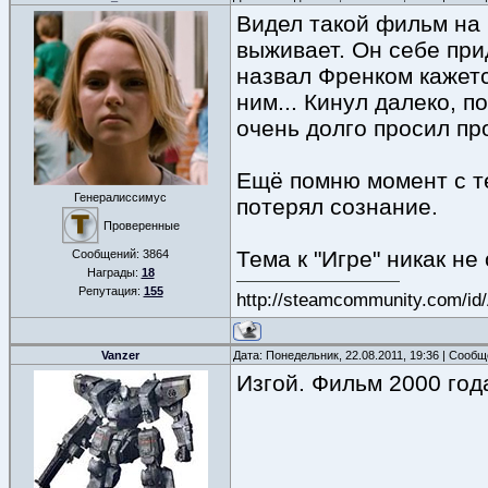
Видел такой фильм на 
выживает. Он себе прид
назвал Френком кажетс
ним... Кинул далеко, п
очень долго просил пр
Ещё помню момент с тем
Генералиссимус
потерял сознание.
Проверенные
Тема к "Игре" никак не
Сообщений:
3864
Награды:
18
Репутация:
155
http://steamcommunity.com/id
Vanzer
Дата: Понедельник, 22.08.2011, 19:36 | Сооб
Изгой. Фильм 2000 года