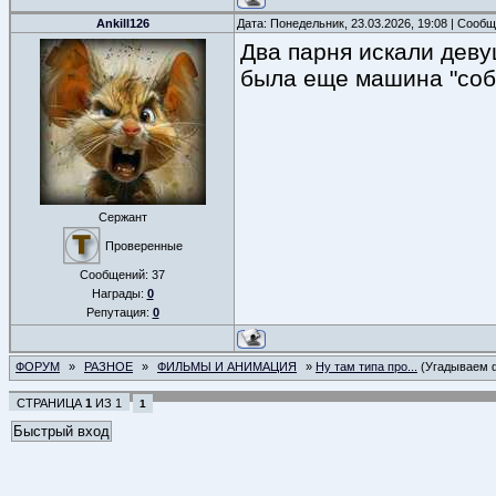
Ankill126
Дата: Понедельник, 23.03.2026, 19:08 | Сооб
Два парня искали деву
была еще машина "соб
Сержант
Проверенные
Сообщений:
37
Награды:
0
Репутация:
0
ФОРУМ
»
РАЗНОЕ
»
ФИЛЬМЫ И АНИМАЦИЯ
»
Ну там типа про...
(Угадываем 
СТРАНИЦА
1
ИЗ
1
1