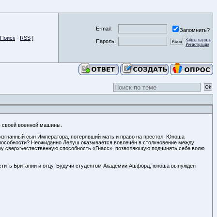
E-mail:
Запомнить?
Поиск
·
RSS
]
Забыл пароль
Пароль:
Регистрация
ь своей военной машины.
 изгнанный сын Императора, потерявший мать и право на престол. Юноша
 способности? Неожиданно Лелуш оказывается вовлечён в столкновение между
ему сверхъестественную способность «Гиасс», позволяющую подчинять себе волю
стить Британии и отцу. Будучи студентом Академии Ашфорд, юноша вынужден