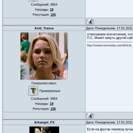
Сообщений:
3864
Награды:
18
Репутация:
155
Acid_Trance
Дата: Понедельник, 17.01.2011
отписываем впечатления, хот
П.С. Может кинуть другой сай
http://steamcommunity.com/id/Acid_
Генералиссимус
Проверенные
Сообщений:
3864
Награды:
18
Репутация:
155
Arhangel_FS
Дата: Понедельник, 17.01.2011
Если на другом перевод лучш