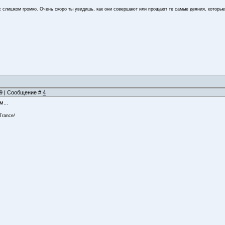
 слишком громко. Очень скоро ты увидишь, как они совершают или прощают те самые деяния, которые
:49 | Сообщение #
4
...
Trance/