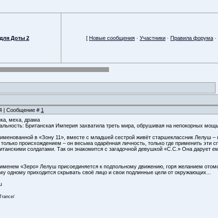
для Доты 2
[
Новые сообщения
·
Участники
·
Правила форума
·
44 | Сообщение #
1
ка, меха, драма
альность: Британская Империя захватила треть мира, обрушивая на непокорных мощ
еименованной в «Зону 11», вместе с младшей сестрой живёт старшеклассник Лелуш –
е только происхождением – он весьма одарённая личность, только где применить эти
итанскими солдатами. Так он знакомится с загадочной девушкой «C.C.» Она дарует 
 именем «Зеро» Лелуш присоединяется к подпольному движению, горя желанием отом
ему одному приходится скрывать своё лицо и свои подлинные цели от окружающих...
u
Trance/