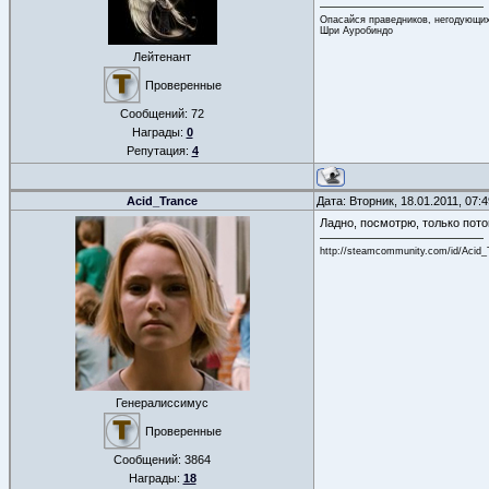
Опасайся праведников, негодующих
Шри Ауробиндо
Лейтенант
Проверенные
Сообщений:
72
Награды:
0
Репутация:
4
Acid_Trance
Дата: Вторник, 18.01.2011, 07
Ладно, посмотрю, только потом
http://steamcommunity.com/id/Acid_
Генералиссимус
Проверенные
Сообщений:
3864
Награды:
18