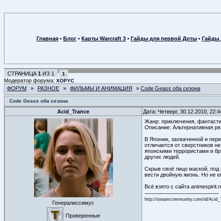
Главная
•
Блог
•
Карты Warcraft 3
•
Гайды для первой Доты
•
Гайды 
СТРАНИЦА
1
ИЗ
1
1
Модератор форума:
XOPYC
ФОРУМ
»
РАЗНОЕ
»
ФИЛЬМЫ И АНИМАЦИЯ
»
Code Geass оба сезона
Code Geass оба сезона
Acid_Trance
Дата: Четверг, 30.12.2010, 22:
Жанр: приключения, фантасти
Описание: Альтернативная ре
В Японии, захваченной и пер
отличается от сверстников н
японскими террористами и бр
других людей.
Скрыв своё лицо маской, под
вести двойную жизнь. Но не 
Всё взято с сайта animespirit.r
http://steamcommunity.com/id/Acid_
Генералиссимус
Проверенные