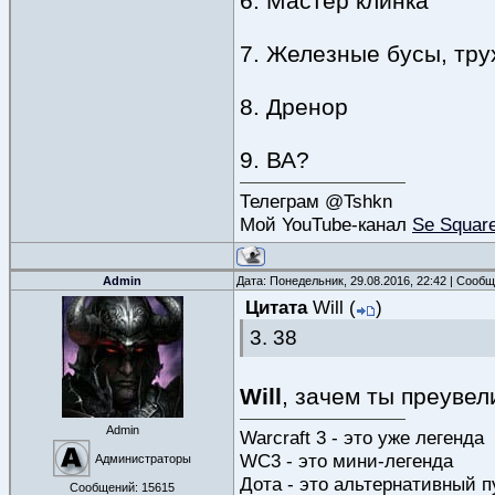
6. Мастер клинка
7. Железные бусы, тру
8. Дренор
9. ВА?
Телеграм @Tshkn
Мой YouTube-канал
Se Squar
Admin
Дата: Понедельник, 29.08.2016, 22:42 | Сооб
Цитата
Will
(
)
3. 38
Will
, зачем ты преуве
Admin
Warcraft 3 - это уже легенда
WC3 - это мини-легенда
Администраторы
Дота - это альтернативный п
Сообщений:
15615