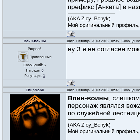
префикс [Анкета] в на
(AKA Zloy_Bonyk)
Мой оригинальный профиль, к
Воин-воины
Дата: Пятница, 20.03.2015, 18:35 | Сообщени
ну 3 я не согласен мож
Рядовой
Проверенные
Сообщений:
6
Награды:
0
Репутация:
1
ChupMobil
Дата: Пятница, 20.03.2015, 18:37 | Сообщени
Воин-воины
, слишком
персонаж являлся вожа
по служебной лестнице
(AKA Zloy_Bonyk)
Мой оригинальный профиль, к