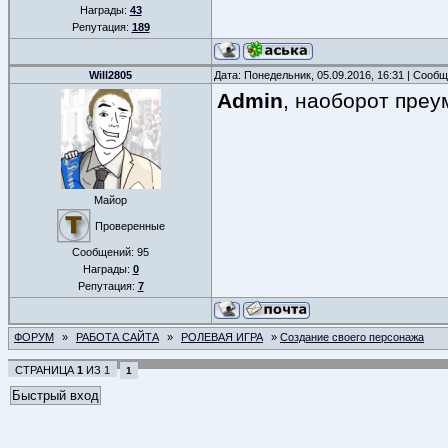
Награды:
43
Репутация:
189
Will2805
Дата: Понедельник, 05.09.2016, 16:31 | Сооб
Admin
, наоборот пре
Майор
Проверенные
Сообщений:
95
Награды:
0
Репутация:
7
ФОРУМ
»
РАБОТА САЙТА
»
РОЛЕВАЯ ИГРА
»
Создание своего персонажа
СТРАНИЦА
1
ИЗ
1
1