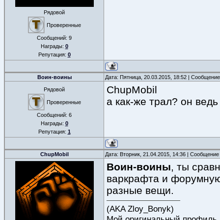
Рядовой
Проверенные
Сообщений:
9
Награды:
0
Репутация:
0
Воин-воины
Дата: Пятница, 20.03.2015, 18:52 | Сообщени
ChupMobil
Рядовой
а как-же трал? он вед
Проверенные
Сообщений:
6
Награды:
0
Репутация:
1
ChupMobil
Дата: Вторник, 21.04.2015, 14:36 | Сообщение
Воин-воины
, ты срав
варкрафта и форумную 
разные вещи.
(AKA Zloy_Bonyk)
Мой оригинальный профиль, к