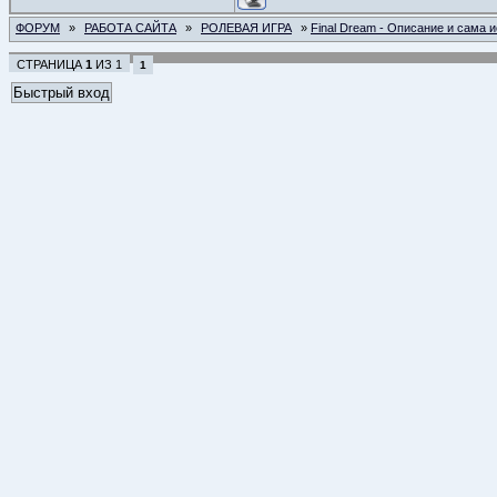
ФОРУМ
»
РАБОТА САЙТА
»
РОЛЕВАЯ ИГРА
»
Final Dream - Описание и сама 
СТРАНИЦА
1
ИЗ
1
1