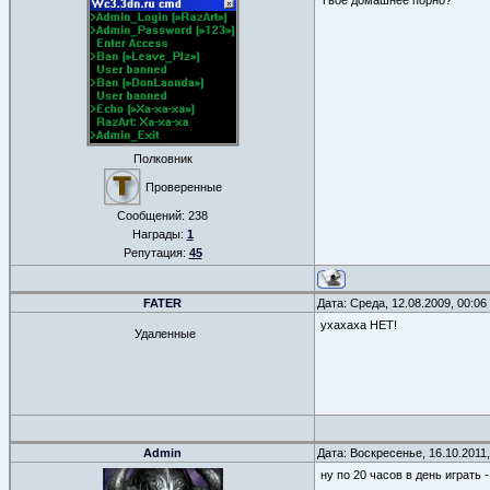
Твоё домашнее порно?
Полковник
Проверенные
Сообщений:
238
Награды:
1
Репутация:
45
FATER
Дата: Среда, 12.08.2009, 00:0
ухахаха НЕТ!
Удаленные
Admin
Дата: Воскресенье, 16.10.2011
ну по 20 часов в день играть 