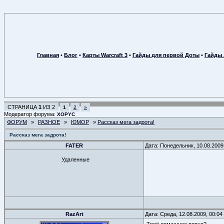
Главная
•
Блог
•
Карты Warcraft 3
•
Гайды для первой Доты
•
Гайды 
СТРАНИЦА
1
ИЗ
2
1
2
»
Модератор форума:
XOPYC
ФОРУМ
»
РАЗНОЕ
»
ЮМОР
»
Рассказ мега задрота!
Рассказ мега задрота!
FATER
Дата: Понедельник, 10.08.2009
Удаленные
RazArt
Дата: Среда, 12.08.2009, 00:0