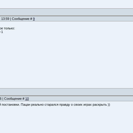
, 13:59 | Сообщение #
9
ое только:
-1
:46 | Сообщение #
10
й постановки. Пацан реально старался правду о своих играх раскрыть ))