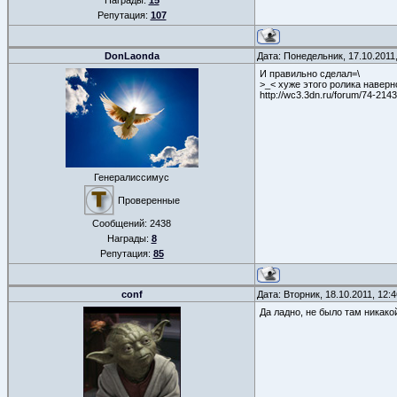
Награды:
15
Репутация:
107
DonLaonda
Дата: Понедельник, 17.10.2011
И правильно сделал=\
>_< хуже этого ролика наверн
http://wc3.3dn.ru/forum/74-2143
Генералиссимус
Проверенные
Сообщений:
2438
Награды:
8
Репутация:
85
conf
Дата: Вторник, 18.10.2011, 12
Да ладно, не было там никако