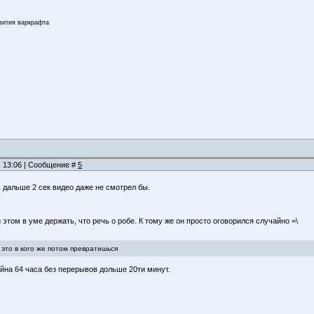
звития варкрафта
, 13:06 | Сообщение #
5
 дальше 2 сек видео даже не смотрел бы.
и этом в уме держать, что речь о робе. К тому же он просто оговорился случайно =\
- это в кого же потом превратишься
айна 64 часа без перерывов дольше 20ти минут.