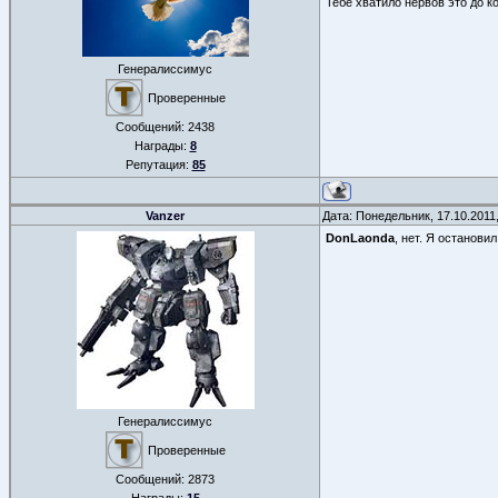
Тебе хватило нервов это до к
Генералиссимус
Проверенные
Сообщений:
2438
Награды:
8
Репутация:
85
Vanzer
Дата: Понедельник, 17.10.2011
DonLaonda
, нет. Я остановил
Генералиссимус
Проверенные
Сообщений:
2873