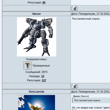
Репутация:
85
Vanzer
Дата: Понедельник, 17.10.2011
Постановочная херня.
Генералиссимус
Проверенные
Сообщений:
2873
Награды:
15
Репутация:
107
DonLaonda
Дата: Понедельник, 17.10.2011
Quote
(
Vanzer
)
Постановочная херня.
Ну это видно как только "дик