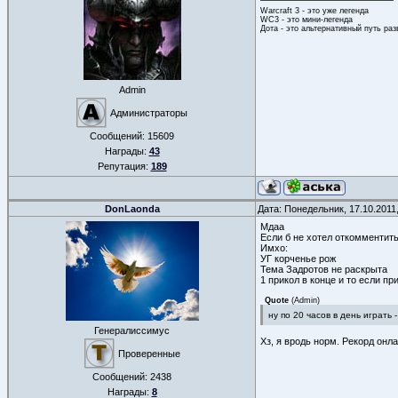
Warcraft 3 - это уже легенда
WC3 - это мини-легенда
Дота - это альтернативный путь ра
Admin
Администраторы
Сообщений:
15609
Награды:
43
Репутация:
189
DonLaonda
Дата: Понедельник, 17.10.2011
Мдаа
Если б не хотел откомментить
Имхо:
УГ корченье рож
Тема Задротов не раскрыта
1 прикол в конце и то если пр
Quote
(
Admin
)
ну по 20 часов в день играть 
Генералиссимус
Хз, я вродь норм. Рекорд онл
Проверенные
Сообщений:
2438
Награды:
8