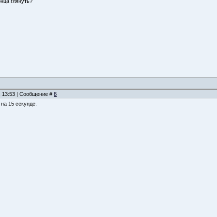
онца глянуть?
, 13:53 | Сообщение #
8
 на 15 секунде.