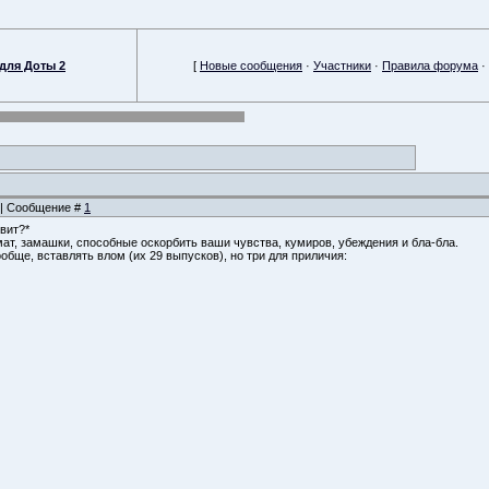
для Доты 2
[
Новые сообщения
·
Участники
·
Правила форума
·
3 | Сообщение #
1
ивит?*
мат, замашки, способные оскорбить ваши чувства, кумиров, убеждения и бла-бла.
обще, вставлять влом (их 29 выпусков), но три для приличия: