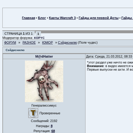
Главная
•
Блог
•
Карты Warcraft 3
•
Гайды для первой Доты
•
Гайды 
СТРАНИЦА
1
ИЗ
1
1
Модератор форума:
XOPYC
ФОРУМ
»
РАЗНОЕ
»
ЮМОР
»
Сэйдиснилю
(Поле чудес)
Сэйдиснилю
M@dHatter
Дата: Среда, 21.03.2012, 08:3
*этот раздел уже ничто не ож
Внимание
: в видео имеется 
Первые выпуски не ахти. И во
Генералиссимус
Проверенные
Сообщений:
2192
Награды:
8
Репутация:
68