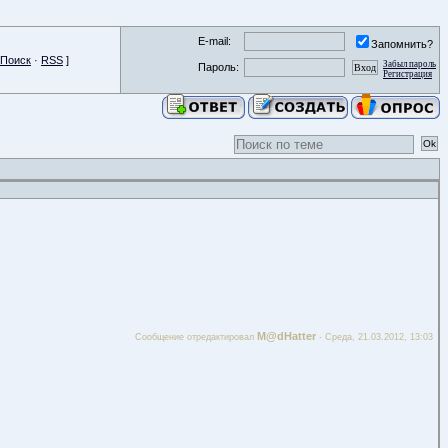
E-mail:
Запомнить?
Поиск
·
RSS
]
Забыл пароль
Пароль:
Регистрация
M@dHatter
Сообщение отредактировал
-
Среда, 21.03.2012, 13:03