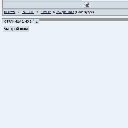
ФОРУМ
»
РАЗНОЕ
»
ЮМОР
»
Сэйдиснилю
(Поле чудес)
СТРАНИЦА
1
ИЗ
1
1