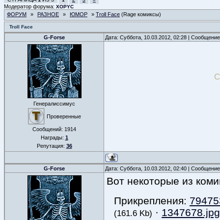
Модератор форума:
XOPYC
ФОРУМ
»
РАЗНОЕ
»
ЮМОР
»
Troll Face
(Rage комиксы)
Troll Face
G-Forse
Дата: Суббота, 10.03.2012, 02:28 | Сообщени
С
Генералиссимус
Проверенные
Сообщений:
1914
Награды:
1
Репутация:
36
G-Forse
Дата: Суббота, 10.03.2012, 02:40 | Сообщени
Вот некоторые из коми
Прикрепления:
79475
·
1347678.jpg
(161.6 Kb)