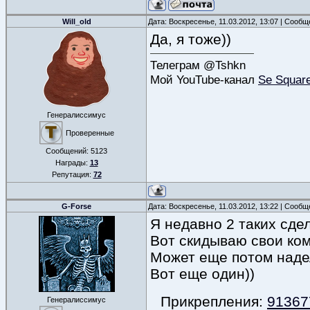
Will_old
Дата: Воскресенье, 11.03.2012, 13:07 | Сооб
Да, я тоже))
Телеграм @Tshkn
Мой YouTube-канал
Se Squar
Генералиссимус
Проверенные
Сообщений:
5123
Награды:
13
Репутация:
72
G-Forse
Дата: Воскресенье, 11.03.2012, 13:22 | Сооб
Я недавно 2 таких сде
Вот скидываю свои ком
Может еще потом наде
Вот еще один))
Прикрепления:
91367
Генералиссимус