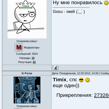
Ну мне понравилось
Gosu - окей (.́_.̀ )
Генералиссимус
Модераторы
Сообщений:
3524
Награды:
15
Репутация:
81
G-Forse
Дата: Понедельник, 12.03.2012, 14:26 | Сооб
Timix
, спс
еще один))
Прикрепления:
27326
Генералиссимус