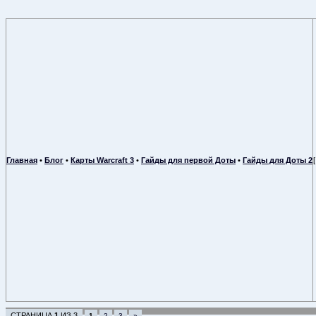
Главная
•
Блог
•
Карты Warcraft 3
•
Гайды для первой Доты
•
Гайды для Доты 2
СТРАНИЦА
1
ИЗ
3
1
2
3
»