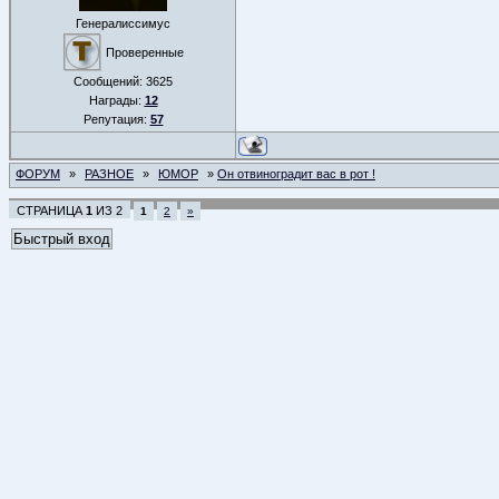
Генералиссимус
Проверенные
Сообщений:
3625
Награды:
12
Репутация:
57
ФОРУМ
»
РАЗНОЕ
»
ЮМОР
»
Он отвиноградит вас в рот !
СТРАНИЦА
1
ИЗ
2
1
2
»