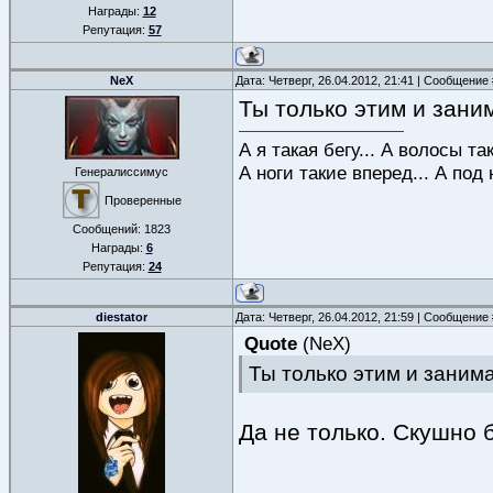
Награды:
12
Репутация:
57
NeX
Дата: Четверг, 26.04.2012, 21:41 | Сообщение
Ты только этим и зан
А я такая бегу... А волосы та
А ноги такие вперед... А под 
Генералиссимус
Проверенные
Сообщений:
1823
Награды:
6
Репутация:
24
diestator
Дата: Четверг, 26.04.2012, 21:59 | Сообщение
Quote
(
NeX
)
Ты только этим и заним
Да не только. Скушно б