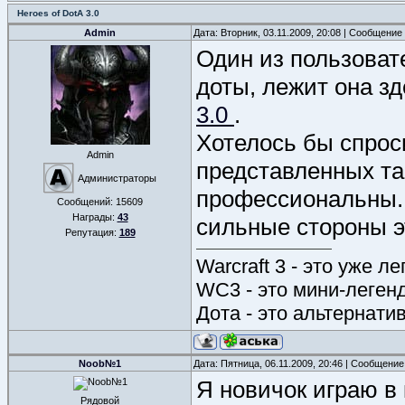
Heroes of DotA 3.0
Admin
Дата: Вторник, 03.11.2009, 20:08 | Сообщение
Один из пользоват
доты, лежит она зд
3.0
.
Хотелось бы спроси
Admin
представленных та
Администраторы
профессиональны.
Сообщений:
15609
Награды:
43
сильные стороны э
Репутация:
189
Warcraft 3 - это уже л
WC3 - это мини-леген
Дота - это альтернати
Noob№1
Дата: Пятница, 06.11.2009, 20:46 | Сообщени
Я новичок играю в 
Рядовой