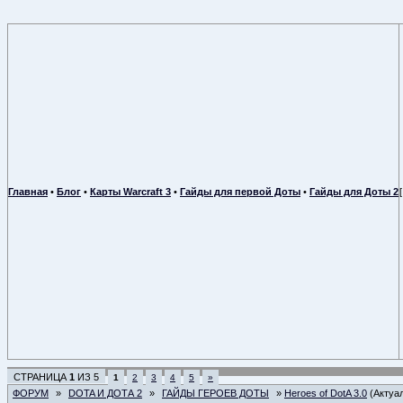
Главная
•
Блог
•
Карты Warcraft 3
•
Гайды для первой Доты
•
Гайды для Доты 2
СТРАНИЦА
1
ИЗ
5
1
2
3
4
5
»
ФОРУМ
»
DOTA И ДОТА 2
»
ГАЙДЫ ГЕРОЕВ ДОТЫ
»
Heroes of DotA 3.0
(Актуа