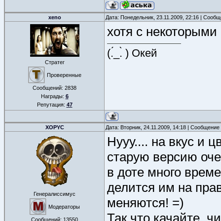
xeno
Дата: Понедельник, 23.11.2009, 22:16 | Сооб
хотя с некоторыми 
(.́_.̀ ) Окей
Стратег
Проверенные
Сообщений:
2838
Награды:
6
Репутация:
47
XOPYC
Дата: Вторник, 24.11.2009, 14:18 | Сообщение
Нууу.... на вкус и 
старую версию очен
в доте много време
делится им на прав
Генералиссимус
меняются! =)
Модераторы
Так что качайте, ч
Сообщений:
13550