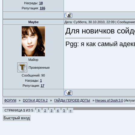
Награды:
18
Репутация:
155
Maybe
Дата: Суббота, 30.10.2010, 22:09 | Сообщени
Для новичков сойд
Pgg: я как самый адекв
Майор
Проверенные
Сообщений:
90
Награды:
1
Репутация:
17
ФОРУМ
»
DOTA И ДОТА 2
»
ГАЙДЫ ГЕРОЕВ ДОТЫ
»
Heroes of DotA 3.0
(Актуа
СТРАНИЦА
1
ИЗ
5
1
2
3
4
5
»