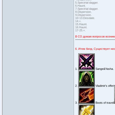
5.Spectrial dagger.
6.Haunt.
7.Spectrial dagger.
8.Dispersion.
9.Dispersion.
10-13.Desolate.
14.+.
15.Haunt.
16.Haunt.
17-25.+.
В СО думаю вопросов возникн
6. Итем билд. Существует нес
1.
Sange&Yasha.
2.
Vladimir's offeri
3.
Boots of travel/