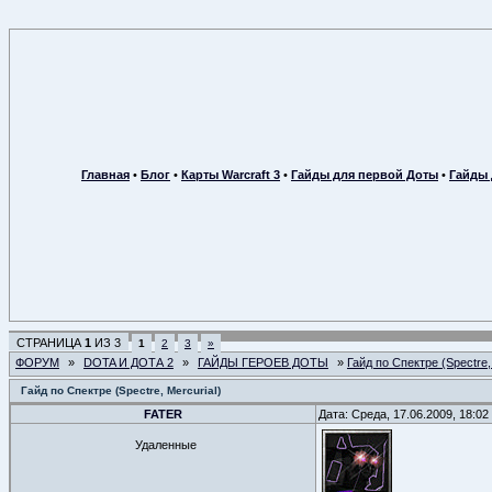
Главная
•
Блог
•
Карты Warcraft 3
•
Гайды для первой Доты
•
Гайды 
СТРАНИЦА
1
ИЗ
3
1
2
3
»
ФОРУМ
»
DOTA И ДОТА 2
»
ГАЙДЫ ГЕРОЕВ ДОТЫ
»
Гайд по Спектре (Spectre,
Гайд по Спектре (Spectre, Mercurial)
FATER
Дата: Среда, 17.06.2009, 18:0
Удаленные