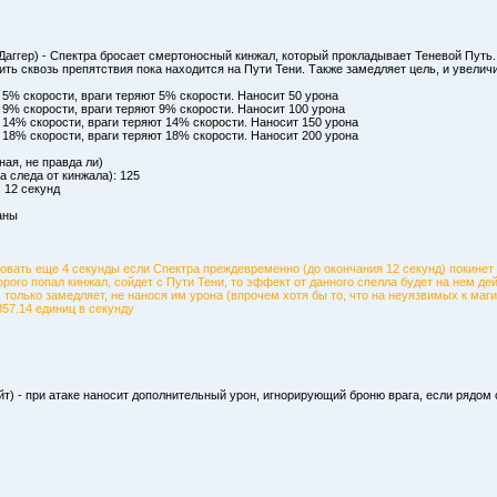
(Даггер) - Спектра бросает смертоносный кинжал, который прокладывает Теневой Путь.
ить сквозь препятствия пока находится на Пути Тени. Также замедляет цель, и увели
 5% скорости, враги теряют 5% скорости. Наносит 50 урона
 9% скорости, враги теряют 9% скорости. Наносит 100 урона
 14% скорости, враги теряют 14% скорости. Наносит 150 урона
 18% скорости, враги теряют 18% скорости. Наносит 200 урона
ная, не правда ли)
 следа от кинжала): 125
 12 секунд
аны
овать еще 4 секунды если Спектра преждевременно (до окончания 12 секунд) покинет 
торого попал кинжал, сойдет с Пути Тени, то эффект от данного спелла будет на нем де
 только замедляет, не нанося им урона (впрочем хотя бы то, что на неуязвимых к маг
857.14 единиц в секунду
йт) - при атаке наносит дополнительный урон, игнорирующий броню врага, если рядом 