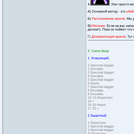
4.
.Ульт просто в
А) Основной метод - это
убий
Б)
Расположение врагов
. Мы 
В)
Убегание
. Если на вас напа
догонит). Пока он поймет что 
Г)
Дизореинтация врагов
. Тут
5. Скилл билд
1. Атакующий.
1.Spectrial dagger.
2.Desolate.
3.Spectrial dagger.
4.Desolate.
5.Spectrial dagger.
6.Haunt.
7.Spectrial dagger.
8.Desolate.
9.Desolate.
10-13.Dispersion.
14.+
15-16.Haunt.
17-25.+
2.Защитный.
1.Dispersion.
2.Spectrial dagger.
3.Spectrial dagger.
4.Dispersion.