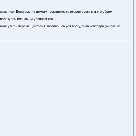
аем нож. Если ему не помогут союзники, то скорее всего мы его убьем.
 пользуясь планом А) убиваем его.
зайте ульт и перемещайтесь к зазевавшемуся врагу, типа кентавра (он вас не