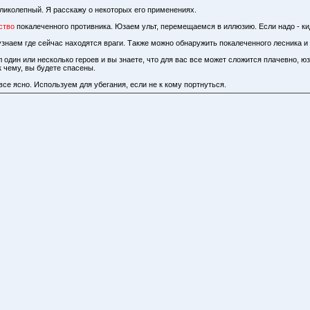
еликолепный. Я расскажу о некоторых его применениях.
ство
покалеченного противника. Юзаем ульт, перемещаемся в иллюзию. Если надо - кид
узнаем где сейчас находятся враги. Также можно обнаружить покалеченного лесника и
л один или несколько героев и вы знаете, что для вас все может сложится плачевно, ю
к чему, вы будете спасены.
 все ясно. Используем для убегания, если не к кому портнуться.