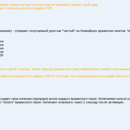
венно перед тем как Спектра (или ее иллюзия) нанесет свой удар
 нет союзных юнитов в радиусе 325.
еивание) - отражает получаемый урон как "чистый" на ближайших вражеских юнитов.
она
она
она
она
00
ится самой Спектре, таким образом данная пассивка эффективно снижает получаемы
собности наносится в радиусе 300 от Спектры. На остальной дальности действия спос
создает свои иллюзии (призраки) возле каждого вражеского героя. Иллюзиями нельзя 
о "своего" вражеского героя. Начинают атаковать через 1 секунду после активации.