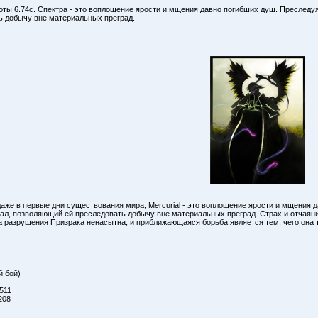
Доты 6.74с. Спектра - это воплощение ярости и мщения давно погибших душ. Преслед
ь добычу вне материальных преград.
даже в первые дни существования мира, Mercurial - это воплощение ярости и мщения
ал, позволяющий ей преследовать добычу вне материальных преград. Страх и отчаяние
 разрушения Призрака ненасытна, и приближающаяся борьба является тем, чего она т
й бой)
511
208