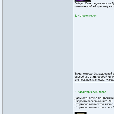
Гайд по Спектре для версии 
позволяющий ей преследоват
1. История героя
Тьма, которая была древней 
способна метать особый кинж
это невыносимая боль. Жажда
2. Характеристики героя
Дальность атаки: 128 (ближни
Скорость передвижения: 295
Стартовое количество жизни: 
Стартовое количество маны: 