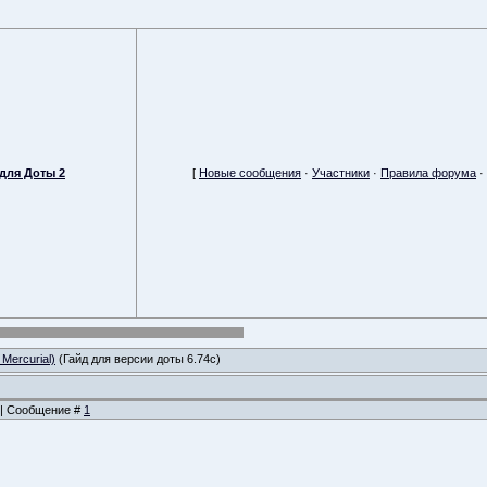
для Доты 2
[
Новые сообщения
·
Участники
·
Правила форума
·
 Mercurial)
(Гайд для версии доты 6.74с)
2 | Сообщение #
1