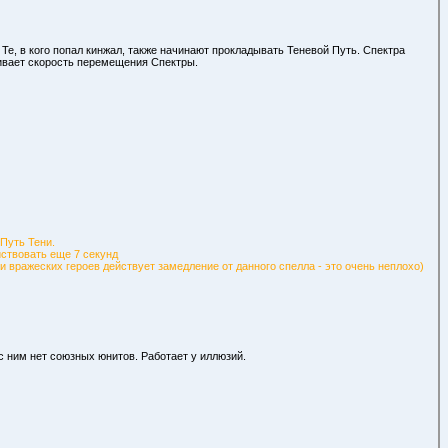
 Те, в кого попал кинжал, также начинают прокладывать Теневой Путь. Спектра
чивает скорость перемещения Спектры.
Путь Тени.
йствовать еще 7 секунд
ии вражеских героев действует замедление от данного спелла - это очень неплохо)
с ним нет союзных юнитов. Работает у иллюзий.