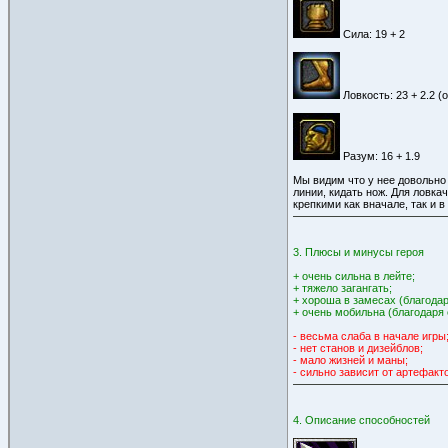
Сила: 19 + 2
Ловкость: 23 + 2.2 (
Разум: 16 + 1.9
Мы видим что у нее довольно 
линии, кидать нож. Для ловк
крепкими как вначале, так и в
3. Плюсы и минусы героя
+ очень сильна в лейте;
+ тяжело загангать;
+ хороша в замесах (благодар
+ очень мобильна (благодаря 
- весьма слаба в начале игры
- нет станов и дизейблов;
- мало жизней и маны;
- сильно зависит от артефакт
4. Описание способностей