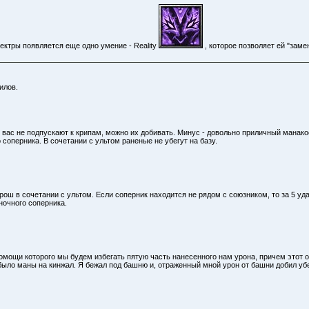
ектры появляется еще одно умение - Reality
, которое позволяет ей "заме
илов.
 вас не подпускают к крипам, можно их добивать. Минус - довольно приличный манакос
 соперника. В сочетании с ультом раненые не убегут на базу.
рош в сочетании с ультом. Если соперник находится не рядом с союзником, то за 5 уд
ночного соперника.
помощи которого мы будем избегать пятую часть нанесенного нам урона, причем этот 
 было маны на кинжал. Я бежал под башню и, отраженный мной урон от башни добил уб