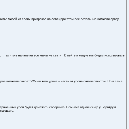
нить" любой из своих призраков на себя (при этом все остальные иллюзии сразу
т, так что в начале на все маны не хватит. В лейте и мидле мы будем использовать
аров иллюзия снесет 225 чистого урона + часть от урона самой спектры. Но и сама
отраженный урон будет дамажить соперника. Помню в одной из игр у Баратрум
егающего.