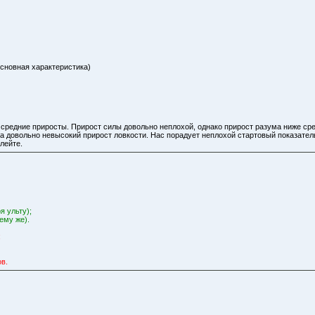
основная характеристика)
средние приросты. Прирост силы довольно неплохой, однако прирост разума ниже сред
ача довольно невысокий прирост ловкости. Нас порадует неплохой стартовый показате
 лейте.
я ульту);
ему же).
;
ов.