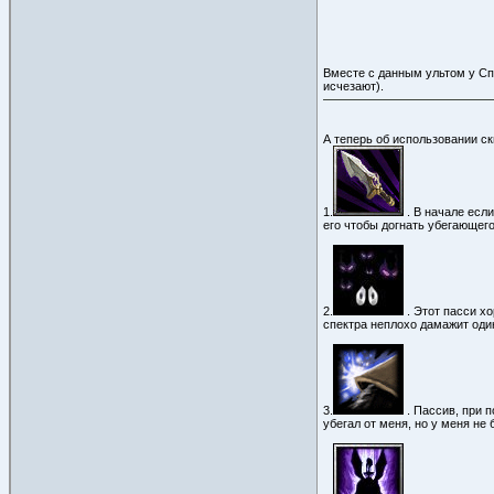
Вместе с данным ультом у Сп
исчезают).
А теперь об использовании ск
1.
. В начале если
его чтобы догнать убегающего
2.
. Этот пасси хо
спектра неплохо дамажит оди
3.
. Пассив, при 
убегал от меня, но у меня не