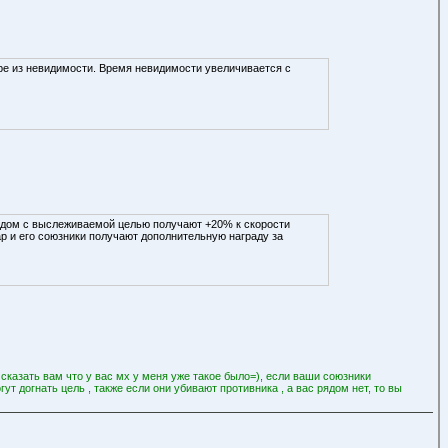
аре из невидимости. Время невидимости увеличивается с
 рядом с выслеживаемой целью получают +20% к скорости
ар и его союзники получают дополнительную награду за
т сказать вам что у вас мх у меня уже такое было=), если ваши союзники
ут догнать цель , также если они убивают противника , а вас рядом нет, то вы