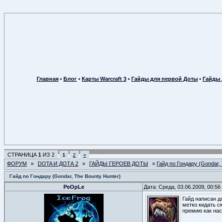
Главная
•
Блог
•
Карты Warcraft 3
•
Гайды для первой Доты
•
Гайды 
СТРАНИЦА
1
ИЗ
2
1
2
»
ФОРУМ
»
DOTA И ДОТА 2
»
ГАЙДЫ ГЕРОЕВ ДОТЫ
»
Гайд по Гондару (Gondar, 
Гайд по Гондару (Gondar, The Bounty Hunter)
PeOpLe
Дата: Среда, 03.06.2009, 00:5
Гайд написан д
метко кидать с
премию как нас