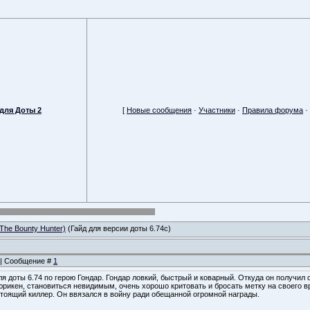
для Доты 2
[
Новые сообщения
·
Участники
·
Правила форума
·
The Bounty Hunter)
(Гайд для версии доты 6.74с)
6 | Сообщение #
1
ля доты 6.74 по герою Гондар. Гондар ловкий, быстрый и коварный. Откуда он получил с
юрикен, становиться невидимым, очень хорошо критовать и бросать метку на своего вр
тоящий киллер. Он ввязался в войну ради обещанной огромной награды.