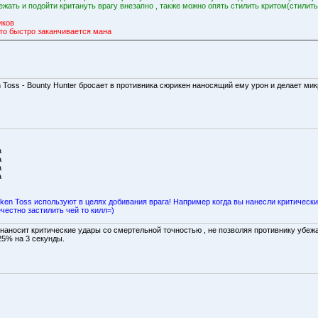
ать и подойти критануть врагу внезапно , также можно опять стилить критом(стилить
иков
, то быстро заканчивается мана
n Toss - Bounty Hunter бросает в противника сюрикен наносящий ему урон и делает ми
а
а
а
а
ken Toss используют в целях добивания врага! Например когда вы нанесли критически
честно застилить чей то килл=)
р наносит критические удары со смертельной точностью , не позволяя противнику убеж
25% на 3 секунды.