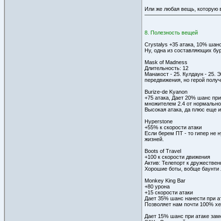
Или же любая вещь, которую в
8. Полезность вещей
Crystalys +35 атака, 10% шанс
Ну, одна из составляющих бур
Mask of Madness
Длительность: 12
Манакост - 25. Кулдаун - 25.
передвижения, но герой полу
Burize-de Kyanon
+75 атака, Дает 20% шанс при
множителем 2.4 от нормально
Высокая атака, да плюс еще и
Hyperstone
+55% к скорости атаки
Если берем ПТ - то гипер не 
жизней.
Boots of Travel
+100 к скорости движения
Актив: Телепорт к дружествен
Хорошие боты, вобще баунти л
Monkey King Bar
+80 урона
+15 скорости атаки
Дает 35% шанс нанести при ат
Позволяет нам почти 100% хер
Дает 15% шанс при атаке заме