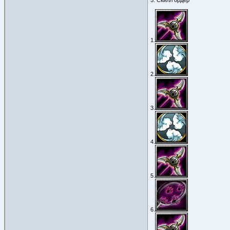
5. Скилл ордер
1.
2.
3.
4.
5.
6.