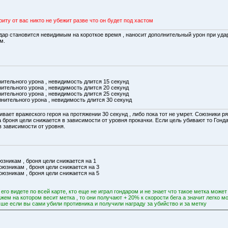
иту от вас никто не убежит разве что он будет под хастом
ндар становится невидимым на короткое время , наносит дополнительный урон при уд
м.
нительного урона , невидимость длится 15 секунд
нительного урона , невидимость длится 20 секунд
нительного урона , невидимость длится 25 секунд
лнительного урона , невидимость длится 30 секунд
ивает вражеского героя на протяжении 30 секунд , либо пока тот не умрет. Союзники
 броня цели снижается в зависимости от уровня прокачки. Если цель убивают то Гонд
в зависимости от уровня.
оюзникам , броня цели снижается на 1
союзникам , броня цели снижается на 3
союзникам , броня цели снижается на 5
 его видете по всей карте, кто еще не играл гондаром и не знает что такое метка може
ем на котором весит метка , то они получают + 20% к скорости бега а значит легко мог
чше если вы сами убили противника и получили награду за убийство и за метку