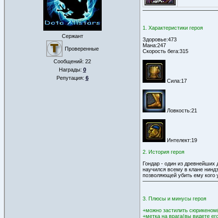
1. Характеристики героя
Сержант
Здоровье:473
Мана:247
Проверенные
Скорость бега:315
Сообщений:
22
Награды:
0
Репутация:
6
Сила:17
Ловкость:21
Интелект:19
2. История героя
Гондар - один из древнейших 
научился всему в клане ниндз
позволяющей убить ему кого у
3. Плюсы и минусы героя
+можно застилить сюрикеном(
+метка на врага(вы видете ег