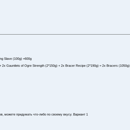
ing Slave (100g) =600g
g) + 2x Gauntlets of Ogre Strength (2*150g) + 2x Bracer Recipe (2*190g) = 2x Bracers (1050g)
ов, можете придумать что-либо по своему вкусу. Вариант 1