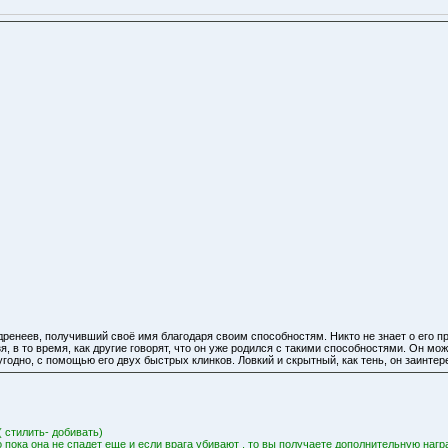
дренеев, получивший своё имя благодаря своим способностям. Никто не знает о его пр
я, в то время, как другие говорят, что он уже родился с такими способностями. Он м
годно, с помощью его двух быстрых клинков. Ловкий и скрытный, как тень, он заинте
 стилить- добивать)
о пока она не спадет еще и если врага убивают , то вы получаете дополнительную нагр