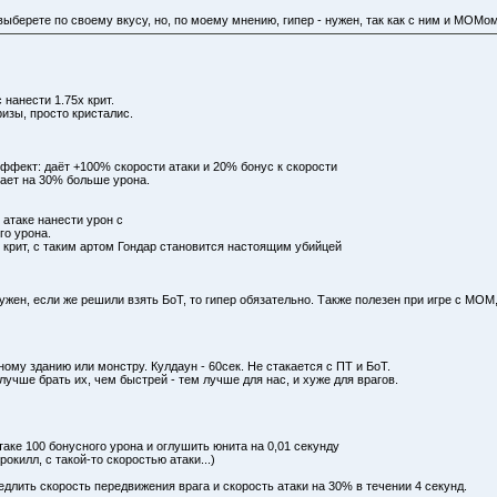
ыберете по своему вкусу, но, по моему мнению, гипер - нужен, так как с ним и МОМо
 нанести 1.75х крит.
изы, просто кристалис.
 Эффект: даёт +100% скорости атаки и 20% бонус к скорости
чает на 30% больше урона.
 атаке нанести урон с
го урона.
 крит, с таким артом Гондар становится настоящим убийцей
нужен, если же решили взять БоТ, то гипер обязательно. Также полезен при игре с МОМ
ному зданию или монстру. Кулдаун - 60сек. Не стакается с ПТ и БоТ.
учше брать их, чем быстрей - тем лучше для нас, и хуже для врагов.
аке 100 бонусного урона и оглушить юнита на 0,01 секунду
окилл, с такой-то скоростью атаки...)
длить скорость передвижения врага и скорость атаки на 30% в течении 4 секунд.