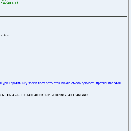
 - добивать)
кро баш
й урон противнику затем пару авто атак можно смело добивать противника этой
ать! При атаке Гондар наносит критические удары замедляя