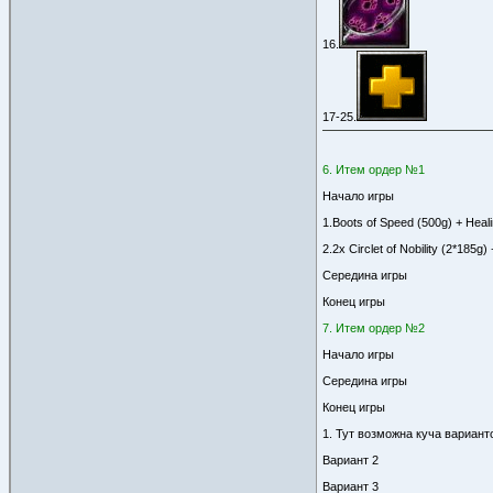
16.
17-25.
6. Итем ордер №1
Начало игры
1.Boots of Speed (500g) + Heal
2.2х Circlet of Nobility (2*185
Середина игры
Конец игры
7. Итем ордер №2
Начало игры
Середина игры
Конец игры
1. Тут возможна куча вариант
Вариант 2
Вариант 3