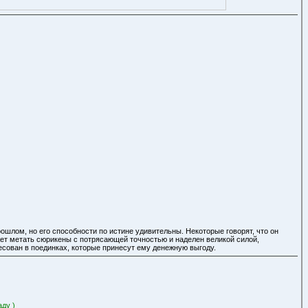
ошлом, но его способности по истине удивительны. Некоторые говорят, что он
ожет метать сюрикены с потрясающей точностью и наделен великой силой,
ресован в поединках, которые принесут ему денежную выгоду.
аду )