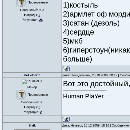
Проверенные
1)костыль
Сообщений:
993
2)армлет оф морди
Награды:
2
Репутация:
26
3)сатан (дезоль)
4)сердце
5)мкб
6)гиперстоун(никак
больше)
KoLoDeC3
Дата: Понедельник, 26.10.2009, 20:12 | Сооб
Вот это достойный
Майор
Human PlaYer
Проверенные
Сообщений:
98
Награды:
0
Репутация:
2
Sivik
Дата: Четверг, 10.12.2009, 18:16 | Сообщение