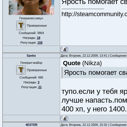
Ярость помогает с
http://steamcommunity.
Генералиссимус
Проверенные
Сообщений:
3864
Награды:
18
Репутация:
155
Sanko
Дата: Вторник, 22.12.2009, 13:41 | Сообщение
Quote
(
Nikza
)
Генерал-майор
Проверенные
Ярость помогает св
Сообщений:
496
Награды:
3
Репутация:
21
тупо.если у тебя я
лучше напасть.пом
400 хп, у него 140
4ESTER
Дата: Вторник, 22.12.2009, 15:32 | Сообщение