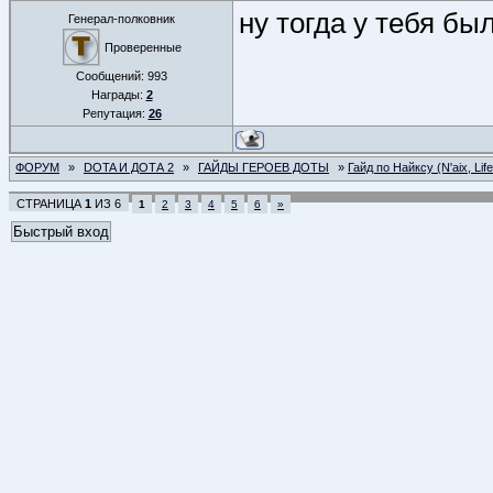
ну тогда у тебя был
Генерал-полковник
Проверенные
Сообщений:
993
Награды:
2
Репутация:
26
ФОРУМ
»
DOTA И ДОТА 2
»
ГАЙДЫ ГЕРОЕВ ДОТЫ
»
Гайд по Найксу (N'aix, Life
СТРАНИЦА
1
ИЗ
6
1
2
3
4
5
6
»