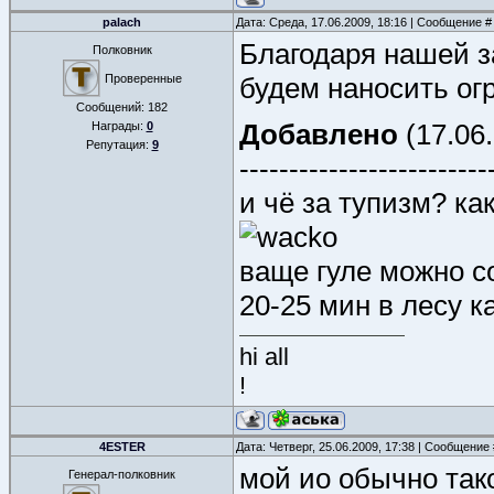
palach
Дата: Среда, 17.06.2009, 18:16 | Сообщение 
Благодаря нашей з
Полковник
Проверенные
будем наносить ог
Сообщений:
182
Добавлено
(17.06.
Награды:
0
Репутация:
9
-------------------------
и чё за тупизм? ка
ваще гуле можно со
20-25 мин в лесу 
hi all
!
4ESTER
Дата: Четверг, 25.06.2009, 17:38 | Сообщение
мой ио обычно так
Генерал-полковник