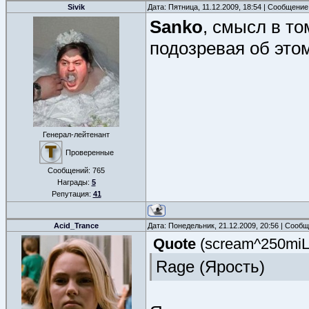
Sivik
Дата: Пятница, 11.12.2009, 18:54 | Сообщени
Sanko
, смысл в т
подозревая об это
Генерал-лейтенант
Проверенные
Сообщений:
765
Награды:
5
Репутация:
41
Acid_Trance
Дата: Понедельник, 21.12.2009, 20:56 | Сооб
Quote
(
scream^250mi
Rage (Ярость)