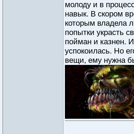
молоду и в процес
навык. В скором в
которым владела л
попытки украсть с
пойман и казнен. И
успокоилась. Но е
вещи, ему нужна бы