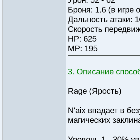
Урон: 52 - 62
Броня: 1.6 (в игре 
Дальность атаки: 
Скорость передвиж
HP: 625
MP: 195
3. Описание спосо
Rage (Ярость)
N'aix впадает в б
магических заклина
Уровень 1 - 30% у