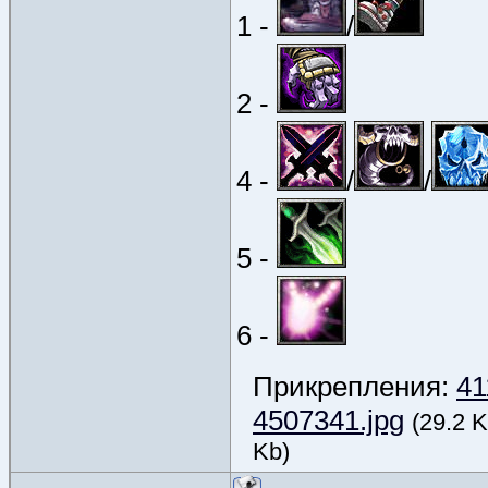
1 -
/
2 -
4 -
/
/
5 -
6 -
Прикрепления:
41
4507341.jpg
(29.2 K
Kb)