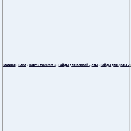
Главная
•
Блог
•
Карты Warcraft 3
•
Гайды для первой Доты
•
Гайды для Доты 2