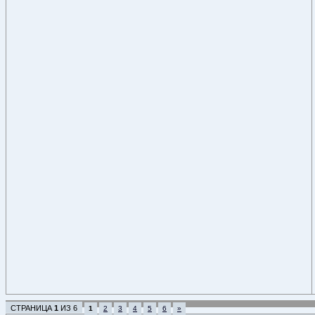
СТРАНИЦА
1
ИЗ
6
1
2
3
4
5
6
»