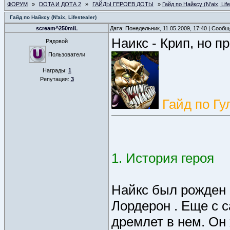
ФОРУМ
»
DOTA И ДОТА 2
»
ГАЙДЫ ГЕРОЕВ ДОТЫ
»
Гайд по Найксу (N'aix, Life
Гайд по Найксу (N'aix, Lifestealer)
scream^250miL
Дата: Понедельник, 11.05.2009, 17:40 | Сооб
Наикс - Крип, но п
Рядовой
Пользователи
Награды:
1
Репутация:
3
Гайд по Гу
1. История героя
Найкс был рожден 
Лордерон . Еще с с
дремлет в нем. Он 