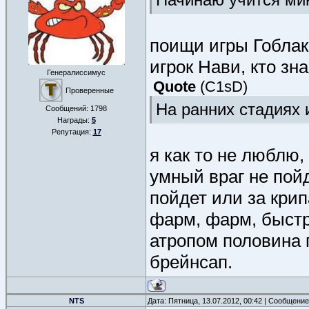
поищи игры Гоблак
игрок Нави, кто зн
Генералиссимус
Quote
(
C1sD
)
Проверенные
На ранних стадиях 
Сообщений:
1798
Награды:
5
Репутация:
17
я как то не люблю,
умный враг не пой
пойдет или за крип
фарм, фарм, быстре
атропом половина г
брейнсап.
NTS
Дата: Пятница, 13.07.2012, 00:42 | Сообщени