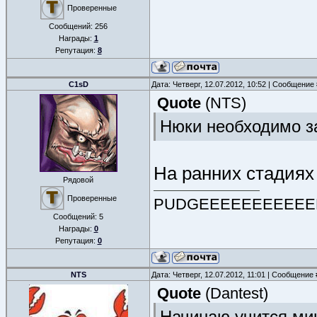
Проверенные
Сообщений:
256
Награды:
1
Репутация:
8
C1sD
Дата: Четверг, 12.07.2012, 10:52 | Сообщение
Quote
(
NTS
)
Нюки необходимо з
На ранних стадиях
Рядовой
Проверенные
PUDGEEEEEEEEEEE
Сообщений:
5
Награды:
0
Репутация:
0
NTS
Дата: Четверг, 12.07.2012, 11:01 | Сообщение
Quote
(
Dantest
)
Начинаю учится ми