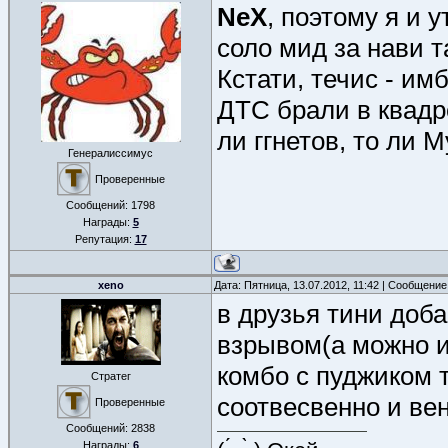
NeX
, поэтому я и 
соло мид за нави т
Кстати, течис - им
ДТС брали в квад
ли ггнетов, то ли 
Генералиссимус
Проверенные
Сообщений:
1798
Награды:
5
Репутация:
17
xeno
Дата: Пятница, 13.07.2012, 11:42 | Сообщени
в друзья тини доб
взрывом(а можно и
комбо с пуджиком 
Стратег
соотвесвенно и ве
Проверенные
Сообщений:
2838
Награды:
6