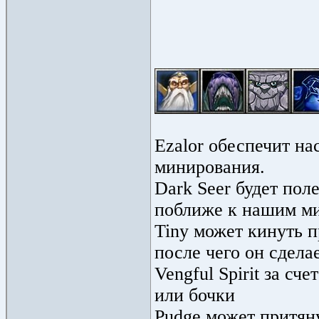
Ezalor обеспечит на
минирования.
Dark Seer будет пол
поближе к нашим м
Tiny может кинуть 
после чего он сдела
Vengful Spirit за с
или бочки
Pudge может притяну