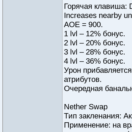
Горячая клавиша: 
Increases nearby un
AOE = 900.
1 lvl – 12% бонус.
2 lvl – 20% бонус.
3 lvl – 28% бонус.
4 lvl – 36% бонус.
Урон прибавляется 
атрибутов.
Очередная банальн
Nether Swap
Тип закленания: А
Применение: на вр