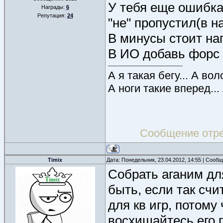
У тебя еще ошибка,
Награды:
6
Репутация:
24
"не" пропустил(в н
В минусы стоит нап
В ИО добавь форс
А я такая бегу... А во
А ноги такие вперед...
Сообщение отр
Timix
Дата: Понедельник, 23.04.2012, 14:55 | Сооб
Собрать аганим для
быть, если так счи
для кв игр, потому 
восхищайтесь его