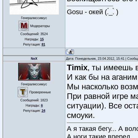
Gosu - окей (.́_.̀ )
Генералиссимус
Модераторы
Сообщений:
3524
Награды:
15
Репутация:
81
NeX
Дата: Понедельник, 23.04.2012, 15:41 | Сооб
Timix
, ты имеешь 
И как бы на агани
Мы насколько возм
Генералиссимус
Проверенные
При равной игре ма
Сообщений:
1823
ситуации). Все ос
Награды:
6
Репутация:
24
смоуки.
А я такая бегу... А во
А ноги такие вперед...