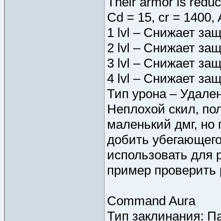
Their armor is redu
Cd = 15, cr = 1400,
1 lvl – Снижает защ
2 lvl – Снижает защ
3 lvl – Снижает защ
4 lvl – Снижает защ
Тип урона – Удален
Неплохой скил, пол
маленький дмг, но 
добить убегающего
использовать для р
пример проверить р
Command Aura
Тип заклинания: П