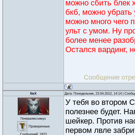
можно сбить блек 
бкб, можно убрать
можно много чего п
ульт с умом. Ну пр
более менее разоб
Остался вардинг, н
Сообщение отр
NeX
Дата: Понедельник, 23.04.2012, 14:14 | Сооб
У тебя во втором С
полезнее будет. На
шейкер. Против нас
Генералиссимус
Проверенные
первом лвле забрит
Сообщений:
1823