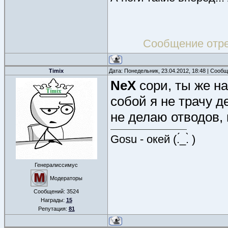
Сообщение отр
Timix
Дата: Понедельник, 23.04.2012, 18:48 | Сооб
NeX
сори, ты же на
собой я не трачу де
не делаю отводов, 
Gosu - окей (.́_.̀ )
Генералиссимус
Модераторы
Сообщений:
3524
Награды:
15
Репутация:
81