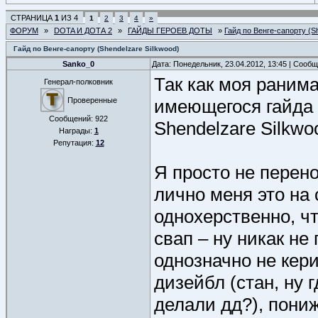
СТРАНИЦА
1
ИЗ
4
1
2
3
4
»
ФОРУМ
»
DOTA И ДОТА 2
»
ГАЙДЫ ГЕРОЕВ ДОТЫ
»
Гайд по Венге-сапорту (S
Гайд по Венге-сапорту (Shendelzare Silkwood)
Sanko_0
Дата: Понедельник, 23.04.2012, 13:45 | Сооб
Так как моя раним
Генерал-полковник
Проверенные
имеющегося гайда п
Сообщений:
922
Shendelzare Silkwo
Награды:
1
Репутация:
12
Я просто не перенош
лично меня это на 
однохерственно, чт
свап – ну никак н
однозначно не кери
дизейбл (стан, ну 
делали дд?), пони