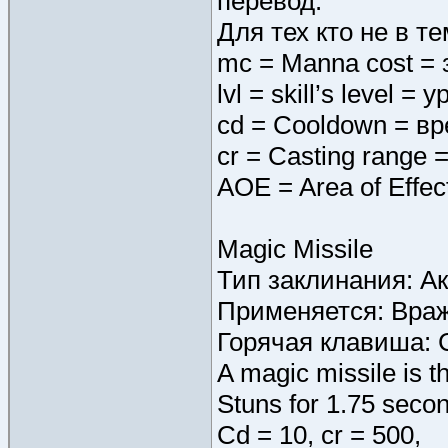
перевод.
Для тех кто не в т
mc = Manna cost =
lvl = skill’s level 
cd = Cooldown = в
cr = Casting range
AOE = Area of Effe
Magic Missile
Тип заклинания: А
Применяется: Враж
Горячая клавиша: 
A magic missile is 
Stuns for 1.75 seco
Cd = 10, cr = 500,