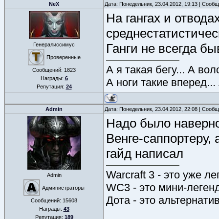
NeX
Дата: Понедельник, 23.04.2012, 19:13 | Сооб
На гангах и отвода
среднестатистичес
Ганги не всегда быв
Генералиссимус
Проверенные
А я такая бегу... А во
Сообщений:
1823
Награды:
6
А ноги такие вперед...
Репутация:
24
Admin
Дата: Понедельник, 23.04.2012, 22:08 | Сооб
Надо было наверно
Венге-саппортеру, 
гайд написал
Warcraft 3 - это уже л
Admin
WC3 - это мини-леген
Администраторы
Дота - это альтернати
Сообщений:
15608
Награды:
43
Репутация:
189