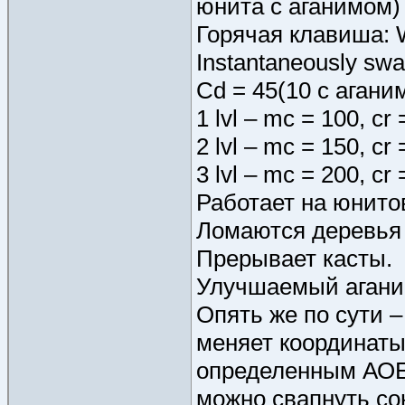
юнита с аганимом)
Горячая клавиша:
Instantaneously swap
Cd = 45(10 с агани
1 lvl – mc = 100, cr
2 lvl – mc = 150, cr
3 lvl – mc = 200, cr
Работает на юнито
Ломаются деревья
Прерывает касты.
Улучшаемый агани
Опять же по сути –
меняет координаты 
определенным АОЕ.
можно свапнуть сою