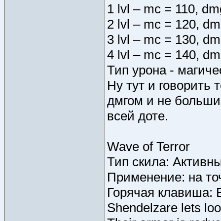
1 lvl – mc = 110, dm
2 lvl – mc = 120, dm
3 lvl – mc = 130, dm
4 lvl – mc = 140, dm
Тип урона - магиче
Ну тут и говорить 
дмгом и не больши
всей доте.
Wave of Terror
Тип скила: Активн
Применение: на то
Горячая клавиша: 
Shendelzare lets loo