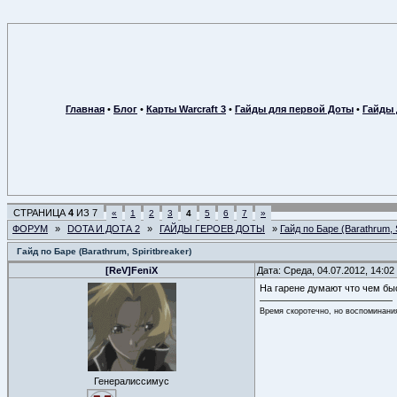
Главная
•
Блог
•
Карты Warcraft 3
•
Гайды для первой Доты
•
Гайды 
СТРАНИЦА
4
ИЗ
7
«
1
2
3
4
5
6
7
»
ФОРУМ
»
DOTA И ДОТА 2
»
ГАЙДЫ ГЕРОЕВ ДОТЫ
»
Гайд по Баре (Barathrum, S
Гайд по Баре (Barathrum, Spiritbreaker)
[ReV]FeniX
Дата: Среда, 04.07.2012, 14:0
На гарене думают что чем бы
Время скоротечно, но воспоминани
Генералиссимус