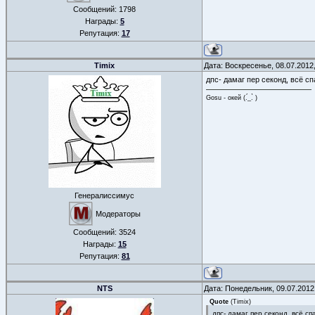
Сообщений:
1798
Награды:
5
Репутация:
17
Timix
Дата: Воскресенье, 08.07.2012
дпс- дамаг пер секонд, всё с
Gosu - окей (.́_.̀ )
Генералиссимус
Модераторы
Сообщений:
3524
Награды:
15
Репутация:
81
NTS
Дата: Понедельник, 09.07.2012
Quote
(
Timix
)
дпс- дамаг пер секонд, всё с