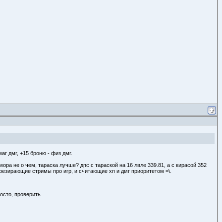
аг дмг, +15 броню - физ дмг.
мора не о чем, тараска лучше? дпс с тараской на 16 лвле 339.81, а с кирасой 352
резирающие стримы про игр, и считающие хп и дмг приоритетом =\.
росто, проверить