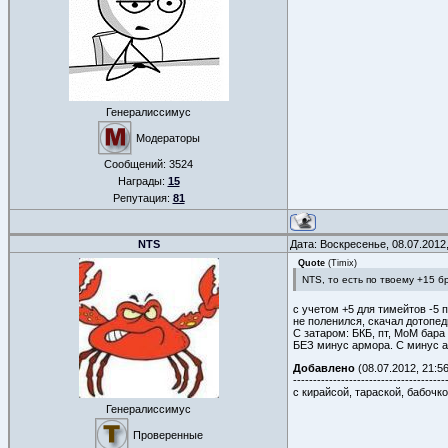
Генералиссимус
Модераторы
Сообщений:
3524
Награды:
15
Репутация:
81
NTS
Дата: Воскресенье, 08.07.2012
Quote
(
Timix
)
NTS, то есть по твоему +15 б
с учетом +5 для тимейтов -5 п
не поленился, скачал дотопед
С затаром: БКБ, пт, МоМ бара 
БЕЗ минус армора. С минус а
Добавлено
(08.07.2012, 21:56
--------------------------------------
с кирайсой, тараской, бабочк
Генералиссимус
Проверенные