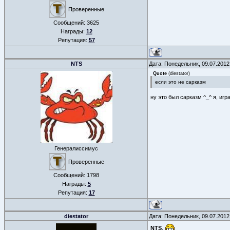
Проверенные
Сообщений:
3625
Награды:
12
Репутация:
57
NTS
Дата: Понедельник, 09.07.2012
Quote
(
diestator
)
если это не сарказм
ну это был сарказм ^_^ я, игр
Генералиссимус
Проверенные
Сообщений:
1798
Награды:
5
Репутация:
17
diestator
Дата: Понедельник, 09.07.2012
NTS
,