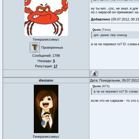
ну ты кеп...спс, не знал. я д
но с кирасой он принимает на
Добавлено
(09.07.2012, 00:19
--------------------------------------
Quote
(
Timix
)
дпс- дамаг пер секонд
Генералиссимус
а че не перевел то? D: слова 
Проверенные
Сообщений:
1798
Награды:
5
Репутация:
17
diestator
Дата: Понедельник, 09.07.2012
Quote
(
NTS
)
а че не перевел то? D: слова 
если это не сарказм - то это с
Генералиссимус