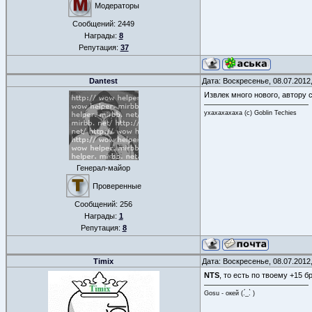
Модераторы
Сообщений:
2449
Награды:
8
Репутация:
37
Dantest
Дата: Воскресенье, 08.07.2012
Извлек много нового, автору 
ухахахахаха (с) Goblin Techies
Генерал-майор
Проверенные
Сообщений:
256
Награды:
1
Репутация:
8
Timix
Дата: Воскресенье, 08.07.2012
NTS
, то есть по твоему +15 
Gosu - окей (.́_.̀ )