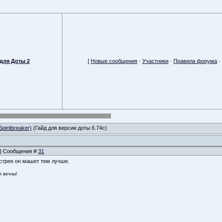
для Доты 2
[
Новые сообщения
·
Участники
·
Правила форума
·
piritbreaker)
(Гайд для версии доты 6.74с)
2 | Сообщение #
31
стрее он машет тем лучше.
я вечны!