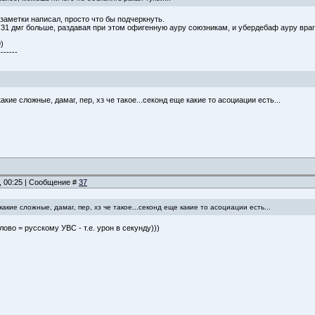
ля заметки написал, просто что бы подчеркнуть.
 31 дмг больше, раздавая при этом офигенную ауру союзникам, и убердебаф ауру враг
)
-------
какие сложные, дамаг, пер, хз че такое...секонд еще какие то асоциации есть...
, 00:25 | Сообщение #
37
какие сложные, дамаг, пер, хз че такое...секонд еще какие то асоциации есть...
лово = русскому УВС - т.е. урон в секунду)))