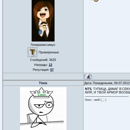
Генералиссимус
Проверенные
Сообщений:
3625
Награды:
12
Репутация:
57
Timix
Дата: Понедельник, 09.07.2012
NTS
, ТУПИЦА, ДАМАГ В СЕ
МЛЯ, И ТВОЙ АРМОР ВООБЩ
Gosu - окей (.́_.̀ )