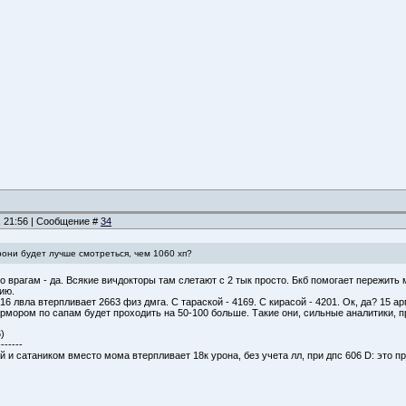
, 21:56 | Сообщение #
34
рони будет лучше смотреться, чем 1060 хп?
о врагам - да. Всякие вичдокторы там слетают с 2 тык просто. Бкб помогает пережить м
ию.
16 лвла втерпливает 2663 физ дмга. С тараской - 4169. С кирасой - 4201. Ок, да? 15 ар
рмором по сапам будет проходить на 50-100 больше. Такие они, сильные аналитики, п
)
-------
ой и сатаником вместо мома втерпливает 18к урона, без учета лл, при дпс 606 D: это п