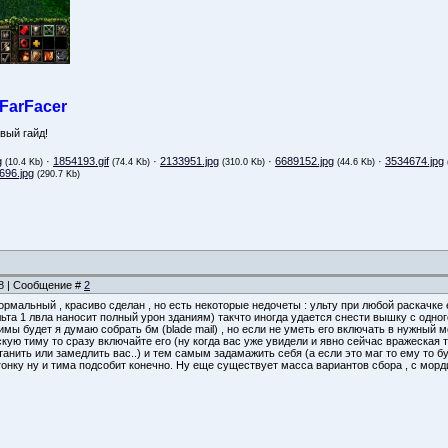
 FarFacer
вый гайд!
g
·
1854193.gif
·
2133951.jpg
·
6689152.jpg
·
3534674.jpg
(10.4 Kb)
(74.4 Kb)
(310.0 Kb)
(44.6 Kb)
696.jpg
(290.7 Kb)
48 | Сообщение #
2
ормальный , красиво сделан , но есть некоторые недочеты : ульту при любой раскачке 
ьта 1 лвла наносит полный урон зданиям) такчто иногда удается снести вышку с одного
имы будет я думаю собрать бм (blade mail) , но если не уметь его включать в нужный м
кую тиму то сразу включайте его (ну когда вас уже увидели и явно сейчас вражеская т
танить или замедлить вас..) и тем самым задамажить себя (а если это маг то ему то б
гонку ну и тима подсобит конечно. Ну еще существует масса вариантов сбора , с морди