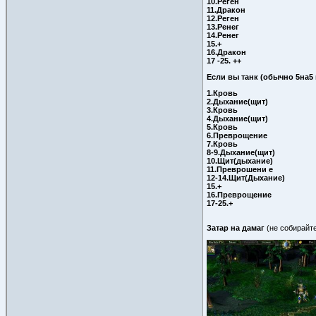
10.Реген
11.Дракон
12.Реген
13.Ренег
14.Ренег
15.+
16.Дракон
17 -25. ++
Если вы танк (обычно 5на5 
1.Кровь
2.Дыхание(щит)
3.Кровь
4.Дыхание(щит)
5.Кровь
6.Преврощение
7.Кровь
8-9.Дыхание(щит)
10.Щит(дыхание)
11.Преврошени е
12-14.Щит(Дыхание)
15.+
16.Преврощение
17-25.+
Затар на дамаг
(не собирайте