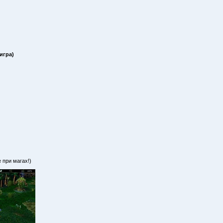
игра)
 при магах!)