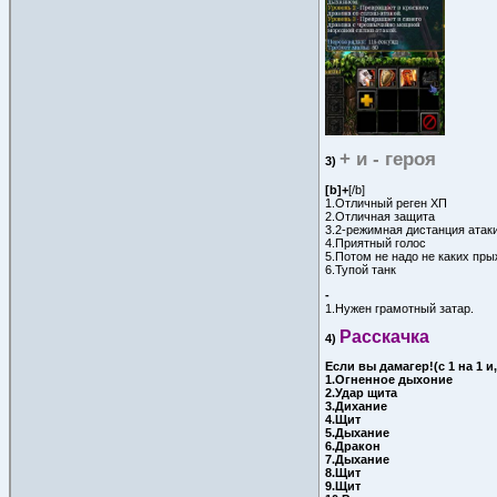
+ и - героя
3)
[b]+
[/b]
1.Отличный реген ХП
2.Отличная защита
3.2-режимная дистанция атак
4.Приятный голос
5.Потом не надо не каких пры
6.Тупой танк
-
1.Нужен грамотный затар.
Расскачка
4)
Если вы дамагер!(с 1 на 1 и,
1.Огненное дыхоние
2.Удар щита
3.Дихание
4.Щит
5.Дыхание
6.Дракон
7.Дыхание
8.Щит
9.Щит