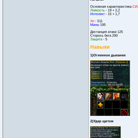
Основная характеристика
СИ
Ловкость
- 19 + 2,2
Интелект
- 15 + 1,7
Хп
- 511
Маны
195
Дистанция атаки 125
Сторось бега 290
Защита
- 5
Навыки
1)Огненное дыхание
2)Удар щитом