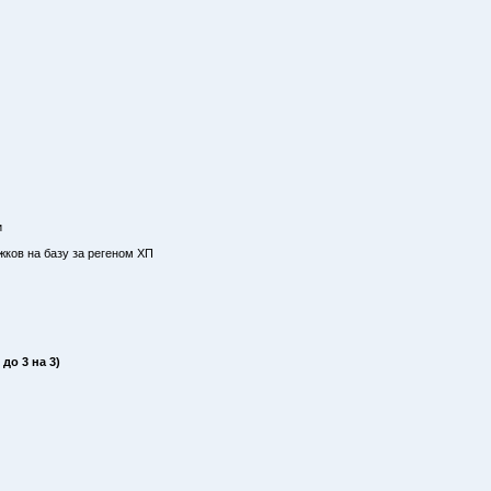
и
жков на базу за регеном ХП
 до 3 на 3)