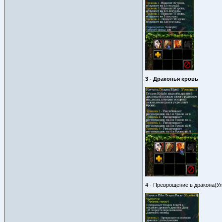
3 - Драконья кровь
4 - Преврощение в дракона(Ул