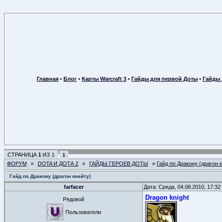
Главная
•
Блог
•
Карты Warcraft 3
•
Гайды для первой Доты
•
Гайды 
СТРАНИЦА
1
ИЗ
1
1
ФОРУМ
»
DOTA И ДОТА 2
»
ГАЙДЫ ГЕРОЕВ ДОТЫ
»
Гайд по Дракону (драгон 
Гайд по Дракону (драгон кнайту)
farfacer
Дата: Среда, 04.08.2010, 17:3
Dragon knight
Рядовой
Пользователи