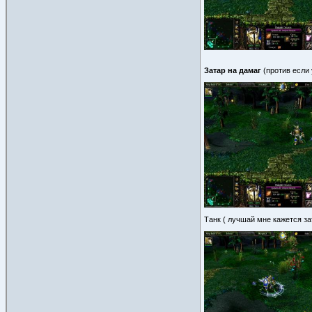
Затар на дамаг
(против если 
Танк ( лучшай мне кажется за