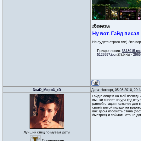
»Раскачка
Ну вот. Гайд писал
Не судите строго плз) Это пер
Прикрепления:
3313915.pn
5128857.jpg
·
2965
(278.0 Kb)
DeaD_Mopo3_xD
Дата: Четверг, 05.08.2010, 20:
Гайд в общем на мой взгляд н
вышки сносит на ура (яд от ул
ранней стадии полезнее для т
своей тимой позади на вражес
вас дабы избежать стана (зас
быстрее) и поймать стан в до
Лучший спец по мувам Доты
Проверенные