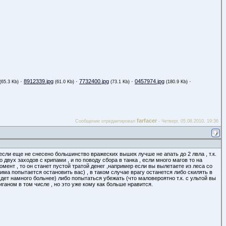
·
8912339.jpg
·
7732400.jpg
·
0457974.jpg
·
(65.3 Kb)
(61.0 Kb)
(73.1 Kb)
(180.9 Kb)
farfacer
Сообщение отредактировал
-
Четверг, 05.08.2010, 19:36
если еще не снесено большинство вражеских вышек лучше не апать до 2 лвла , т.к.
 двух заходов с крипами , и по поводу сбора в танка , если много магов то на
омент , то он станет пустой тратой денег ,например если вы вылетаете из леса со
има попытается остановить вас) , в таком случае врагу останется либо скилять в
удет намного больнее) либо попытаться убежать (что маловероятно т.к. с ультой вы
ганом в том числе , но это уже кому как больше нравится.