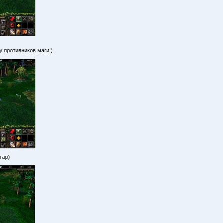
у противников маги!)
тар)