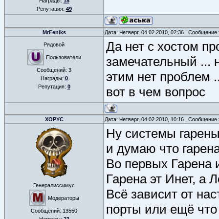
Награды:
18
Репутация:
49
MrFeniks
Дата: Четверг, 04.02.2010, 02:36 | Сообщение
Да нет с хостом пр
Рядовой
Пользователи
замечательный ... н
Сообщений:
3
этим нет проблем ..
Награды:
0
Репутация:
0
вот в чем вопрос
XOPYC
Дата: Четверг, 04.02.2010, 10:16 | Сообщение
Ну системы гарены 
и думаю что гарена
Во первых Гарена 
Гарена эт Инет, а Л
Генералиссимус
Всё зависит от нас
Модераторы
порты или ещё что 
Сообщений:
13550