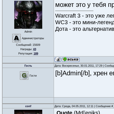
может это у тебя п
Warcraft 3 - это уже л
WC3 - это мини-леген
Дота - это альтернати
Admin
Администраторы
Сообщений:
15609
Награды:
43
Репутация:
189
Гость
Дата: Воскресенье, 30.01.2011, 17:29 | Сооб
[b]Admin[/b], хрен е
Гости
conf
Дата: Среда, 04.05.2011, 12:11 | Сообщение #
Quote
(
MrFeniks
)