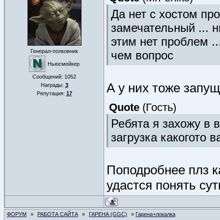
Да нет с хостом пр
замечательный ... ни
этим нет проблем ..
Генерал-полковник
чем вопрос
Ньюсмейкер
Сообщений:
1052
А у них тоже запущ
Награды:
3
Репутация:
17
Quote
(
Гость
)
Ребята я захожу в 
загрузка какогото в
Поподробнее плз к
удастся понять су
ФОРУМ
»
РАБОТА САЙТА
»
ГАРЕНА (GGC)
»
Гарена+локалка