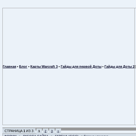
Главная
•
Блог
•
Карты Warcraft 3
•
Гайды для первой Доты
•
Гайды для Доты 2
СТРАНИЦА
1
ИЗ
3
1
2
3
»