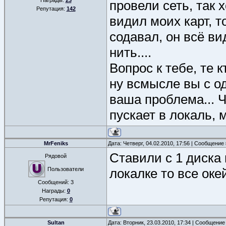
Награды:
23
провели сеть, так 
Репутация:
142
видил моих карт, то
содавал, он всё вид
нить....
Вопрос к тебе, те к
ну всмысле вы с од
ваша проблема... 
пускает в локаль, м
MrFeniks
Дата: Четверг, 04.02.2010, 17:56 | Сообщение
Ставили с 1 диска 
Рядовой
Пользователи
локалке то все окей 
Сообщений:
3
Награды:
0
Репутация:
0
Sultan
Дата: Вторник, 23.03.2010, 17:34 | Сообщение