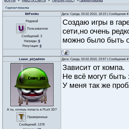
ФОРУМ
»
РАБОТА САЙТА
»
ГАРЕНА (GGC)
»
Гарена+локалка
Гарена+локалка
MrFeniks
Дата: Среда, 03.02.2010, 18:23 | Сообщение 
Создаю игры в гаре
Рядовой
Пользователи
сети,но очень редк
Сообщений:
3
можно было быть о
Награды:
0
Репутация:
0
Leave_plz)admin
Дата: Среда, 03.02.2010, 23:57 | Сообщение 
Зависит от компа.
Не всё могут быть
У меня так же проб
А ты, хочешь попасть в PLeX 3D?
Проверенные
Сообщений:
1378