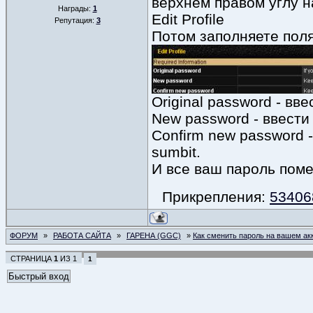
верхнем правом углу н
Награды:
1
Edit Profile
Репутация:
3
Потом заполняете поля
Original password - в
New password - ввести
Confirm new password 
sumbit.
И все ваш пароль поме
Прикрепления:
53406
ФОРУМ
»
РАБОТА САЙТА
»
ГАРЕНА (GGC)
»
Как сменить пароль на вашем ак
СТРАНИЦА
1
ИЗ
1
1