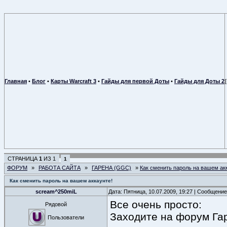
Главная
•
Блог
•
Карты Warcraft 3
•
Гайды для первой Доты
•
Гайды для Доты 2
СТРАНИЦА
1
ИЗ
1
1
ФОРУМ
»
РАБОТА САЙТА
»
ГАРЕНА (GGC)
»
Как сменить пароль на вашем ак
Как сменить пароль на вашем аккаунте!
scream^250miL
Дата: Пятница, 10.07.2009, 19:27 | Сообщени
Все очень просто:
Рядовой
Заходите на форум Гар
Пользователи