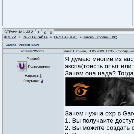
СТРАНИЦА
1
ИЗ
2
1
2
»
ФОРУМ
»
РАБОТА САЙТА
»
ГАРЕНА (GGC)
»
Garena - Уровни (EXP)
Garena - Уровни (EXP)
scream^250miL
Дата: Пятница, 01.05.2009, 17:35 | Сообщени
Я думаю многие из вас
Рядовой
экспа(тоесть опыт или 
Пользователи
Зачем она нада? Тогда 
Награды:
1
Репутация:
3
Зачем нужна exp в Ga
1. Вы получаите досту
2. Вы можите создать с