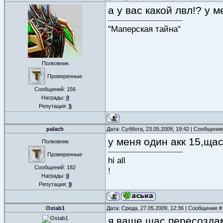
а у вас какой лвл!? у м
"Маперская тайна"
Полковник
Проверенные
Сообщений:
156
Награды:
0
Репутация:
5
palach
Дата: Суббота, 23.05.2009, 19:42 | Сообщени
у меня один акк 15,щас
Полковник
Проверенные
hi all
Сообщений:
182
!
Награды:
0
Репутация:
9
Ostab1
Дата: Среда, 27.05.2009, 12:36 | Сообщение 
я ваще щас пересоздам)