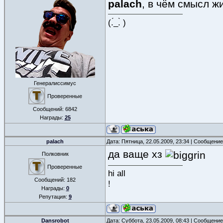
palach
, в чём смысл ж
(.́_.̀ )
Генералиссимус
Проверенные
Сообщений:
6842
Награды:
25
palach
Дата: Пятница, 22.05.2009, 23:34 | Сообщени
да ваще хз
Полковник
Проверенные
hi all
Сообщений:
182
!
Награды:
0
Репутация:
9
Dansrobot
Дата: Суббота, 23.05.2009, 08:43 | Сообщени