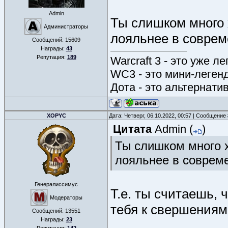
Admin
Ты слишком много 
Администраторы
лояльнее в соврем
Сообщений:
15609
Награды:
43
Репутация:
189
Warcraft 3 - это уже л
WC3 - это мини-леген
Дота - это альтернати
XOPYC
Дата: Четверг, 06.10.2022, 00:57 | Сообщение
Цитата
Admin
(
)
Ты слишком много х
лояльнее в соврем
Генералиссимус
Т.е. ты считаешь,
Модераторы
тебя к свершениям
Сообщений:
13551
Награды:
23