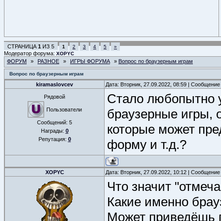
СТРАНИЦА
1
ИЗ
5
1
2
3
4
5
»
Модератор форума:
XOPYC
ФОРУМ
»
РАЗНОЕ
»
ИГРЫ ФОРУМА
»
Вопрос по браузерным играм
Вопрос по браузерным играм
kiramaslovcev
Дата: Вторник, 27.09.2022, 08:59 | Сообщение
Стало любопытно уз
Рядовой
Пользователи
браузерные игры, 
Сообщений:
5
которые может пре
Награды:
0
Репутация:
0
форму и т.д.?
XOPYC
Дата: Вторник, 27.09.2022, 10:12 | Сообщение
Что значит "отмеч
Какие именно бра
Может приведёшь