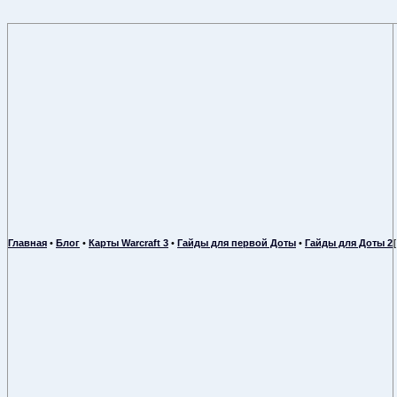
Главная
•
Блог
•
Карты Warcraft 3
•
Гайды для первой Доты
•
Гайды для Доты 2