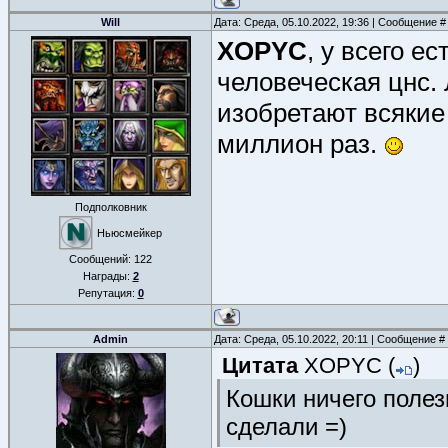
Will
Дата: Среда, 05.10.2022, 19:36 | Сообщение 
XOPYC
, у всего е
человеческая цнс. 
изобретают всякие
миллион раз.
Подполковник
Ньюсмейкер
Сообщений:
122
Награды:
2
Репутация:
0
Admin
Дата: Среда, 05.10.2022, 20:11 | Сообщение #
Цитата
XOPYC
(
)
Кошки ничего полез
сделали =)