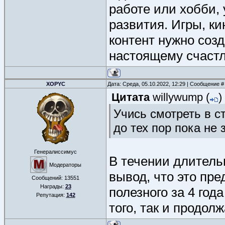
работе или хобби, 
развития. Игры, ки
контент нужно созд
настоящему счаст
XOPYC
Дата: Среда, 05.10.2022, 12:29 | Сообщение 
Цитата
willywump
(
)
Учись смотреть в с
до тех пор пока не 
Генералиссимус
В течении длитель
Модераторы
вывод, что это пр
Сообщений:
13551
Награды:
23
полезного за 4 год
Репутация:
142
того, так и продол