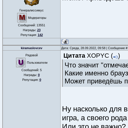
Генералиссимус
Модераторы
Сообщений:
13551
Награды:
23
Репутация:
142
kiramaslovcev
Дата: Среда, 28.09.2022, 09:58 | Сообщение 
Цитата
XOPYC
(
)
Рядовой
Пользователи
Что значит "отмеча
Сообщений:
5
Какие именно брау
Награды:
0
Может приведёшь 
Репутация:
0
Ну насколько для в
игра, а своего род
Или это не важно?