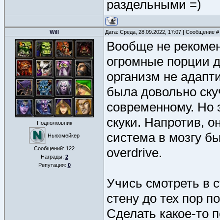
раздельными =)
Will
Дата: Среда, 28.09.2022, 17:07 | Сообщение 
Вообще не рекомен
огромные порции д
организм не адапт
была довольно ску
современному. Но э
скуки. Напротив, 
Подполковник
система в мозгу б
Ньюсмейкер
Сообщений:
122
overdrive.
Награды:
2
Репутация:
0
Учись смотреть в 
стену до тех пор п
Сделать какое-то п