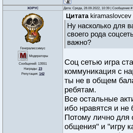
XOPYC
Дата: Среда, 28.09.2022, 10:39 | Сообщение 
Цитата
kiramaslovcev
Ну насколько для ва
своего рода соцсет
важно?
Генералиссимус
Модераторы
Соц сетью игра ст
Сообщений:
13551
Награды:
23
коммуникация с нар
Репутация:
142
ты не в общем бала
ребятам.
Все остальные акт
ибо нравятся и не 
Потому лично для 
общения" и "игру 