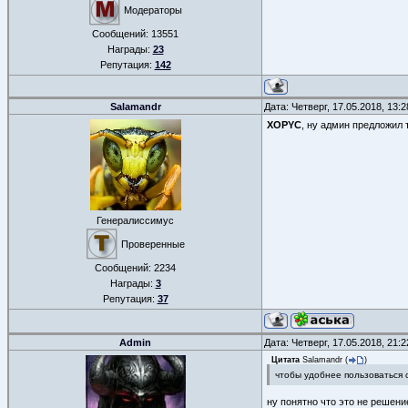
Модераторы
Сообщений:
13551
Награды:
23
Репутация:
142
Salamandr
Дата: Четверг, 17.05.2018, 13:
XOPYC
, ну админ предложил 
Генералиссимус
Проверенные
Сообщений:
2234
Награды:
3
Репутация:
37
Admin
Дата: Четверг, 17.05.2018, 21:
Цитата
Salamandr
(
)
чтобы удобнее пользоваться
ну понятно что это не решен