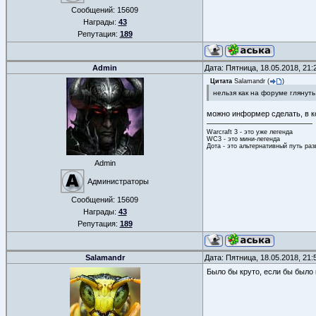
Сообщений:
15609
Награды:
43
Репутация:
189
Admin
Дата: Пятница, 18.05.2018, 21
Цитата
Salamandr
(
)
нельзя как на форуме глянут
можно информер сделать, в 
Warcraft 3 - это уже легенда
WC3 - это мини-легенда
Дота - это альтернативный путь ра
Admin
Администраторы
Сообщений:
15609
Награды:
43
Репутация:
189
Salamandr
Дата: Пятница, 18.05.2018, 21
Было бы круто, если бы было