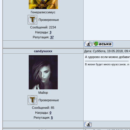
Генералиссимус
Проверенные
Сообщений:
2234
Награды:
3
Репутация:
37
candysuxxx
Дата: Суббота, 19.05.2018, 09
А здорово если можно добавит
В жизни будет много круассанов, и
Майор
Проверенные
Сообщений:
85
Награды:
0
Репутация:
5