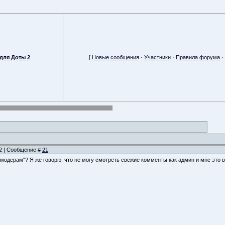
для Доты 2
[
Новые сообщения
·
Участники
·
Правила форума
·
52 | Сообщение #
21
 модерам"? Я же говорю, что не могу смотреть свежие комменты как админ и мне это вс