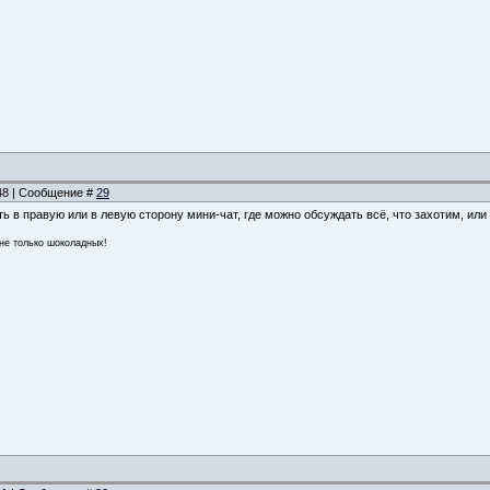
:48 | Сообщение #
29
ь в правую или в левую сторону мини-чат, где можно обсуждать всё, что захотим, или
 не только шоколадных!