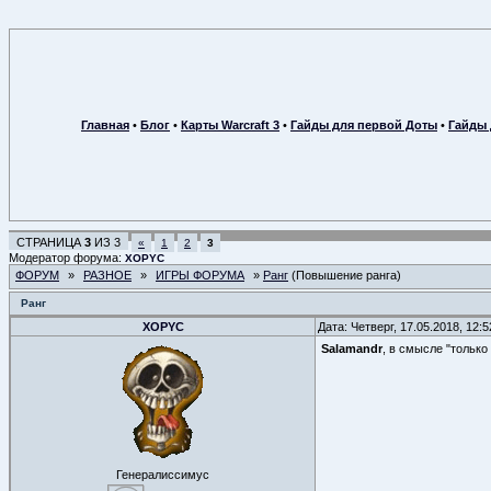
Главная
•
Блог
•
Карты Warcraft 3
•
Гайды для первой Доты
•
Гайды 
СТРАНИЦА
3
ИЗ
3
«
1
2
3
Модератор форума:
XOPYC
ФОРУМ
»
РАЗНОЕ
»
ИГРЫ ФОРУМА
»
Ранг
(Повышение ранга)
Ранг
XOPYC
Дата: Четверг, 17.05.2018, 12:
Salamandr
, в смысле "только
Генералиссимус