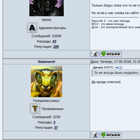
Только Хорус пока что то не 
Ну если у нас снова на сайте
Admin
Warcraft 3 - это уже легенда
WC3 - это мини-легенда
Дота - это альтернативный путь ра
Администраторы
Сообщений:
15609
Награды:
43
Репутация:
189
Salamandr
Дата: Четверг, 17.05.2018, 21:
Цитата
XOPYC
(
)
То же всегда было неудобно,
Да вроде ответил)
Генералиссимус
Проверенные
Сообщений:
2234
Награды:
3
Репутация:
37