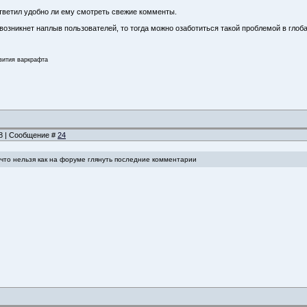
ответил удобно ли ему смотреть свежие комменты.
 возникнет наплыв пользователей, то тогда можно озаботиться такой проблемой в гло
звития варкрафта
28 | Сообщение #
24
 что нельзя как на форуме глянуть последние комментарии