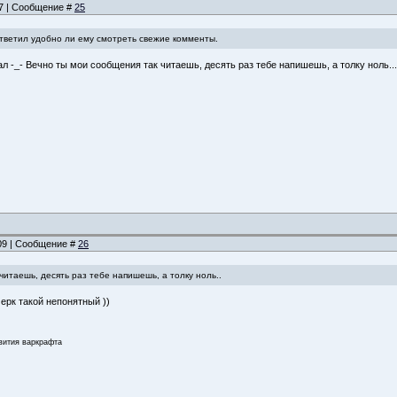
07 | Сообщение #
25
 ответил удобно ли ему смотреть свежие комменты.
 -_- Вечно ты мои сообщения так читаешь, десять раз тебе напишешь, а толку ноль...
:09 | Сообщение #
26
итаешь, десять раз тебе напишешь, а толку ноль..
черк такой непонятный ))
звития варкрафта