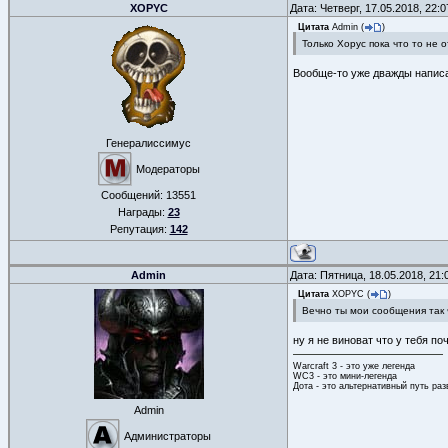
XOPYC
Дата: Четверг, 17.05.2018, 22:
Цитата
Admin
(
)
Только Хорус пока что то не
Вообще-то уже дважды написал
Генералиссимус
Модераторы
Сообщений:
13551
Награды:
23
Репутация:
142
Admin
Дата: Пятница, 18.05.2018, 21
Цитата
XOPYC
(
)
Вечно ты мои сообщения так ч
ну я не виноват что у тебя по
Warcraft 3 - это уже легенда
WC3 - это мини-легенда
Дота - это альтернативный путь ра
Admin
Администраторы