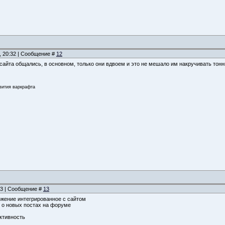
, 20:32 | Сообщение #
12
 сайта общались, в основном, только они вдвоем и это не мешало им накручивать тон
звития варкрафта
:03 | Сообщение #
13
жение интегрированное с сайтом
 о новых постах на форуме
ктивность