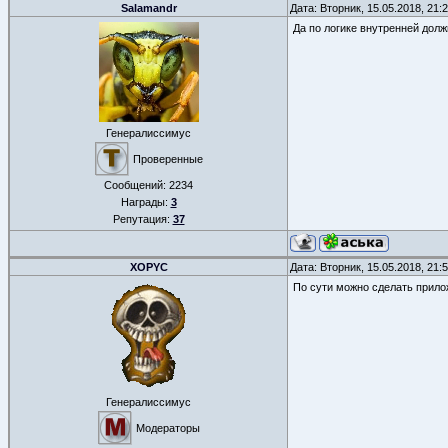
Salamandr
Дата: Вторник, 15.05.2018, 21
Да по логике внутренней долж
Генералиссимус
Проверенные
Сообщений:
2234
Награды:
3
Репутация:
37
XOPYC
Дата: Вторник, 15.05.2018, 21
По сути можно сделать прило
Генералиссимус
Модераторы