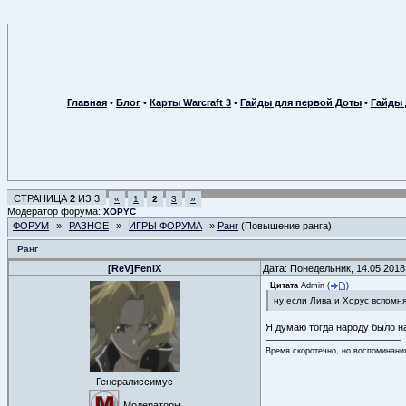
Главная
•
Блог
•
Карты Warcraft 3
•
Гайды для первой Доты
•
Гайды 
СТРАНИЦА
2
ИЗ
3
«
1
2
3
»
Модератор форума:
XOPYC
ФОРУМ
»
РАЗНОЕ
»
ИГРЫ ФОРУМА
»
Ранг
(Повышение ранга)
Ранг
[ReV]FeniX
Дата: Понедельник, 14.05.2018
Цитата
Admin
(
)
ну если Лива и Хорус вспомня
Я думаю тогда народу было н
Время скоротечно, но воспоминани
Генералиссимус
Модераторы