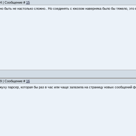
:24 | Сообщение #
15
но быть не настолько сложно.. Но соединять с юкозом наверняка было бы тяжело, это 
:59 | Сообщение #
16
жуху парсер, которая бы раз в час или чаще залазила на страницу новых сообщений ф