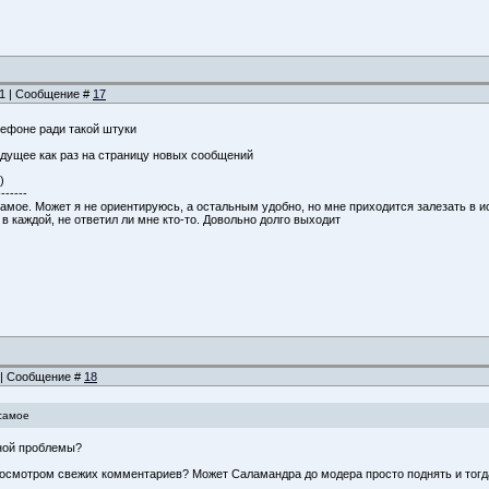
:11 | Сообщение #
17
лефоне ради такой штуки
дущее как раз на страницу новых сообщений
)
-------
самое. Может я не ориентируюсь, а остальным удобно, но мне приходится залезать в
 в каждой, не ответил ли мне кто-то. Довольно долго выходит
8 | Сообщение #
18
самое
нной проблемы?
с просмотром свежих комментариев? Может Саламандра до модера просто поднять и тог