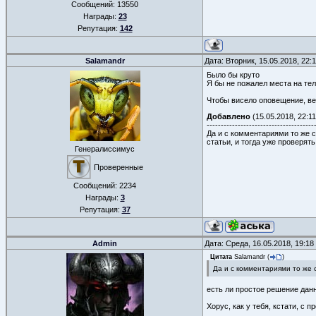
Сообщений:
13550
Награды:
23
Репутация:
142
Salamandr
Дата: Вторник, 15.05.2018, 22
Было бы круто
Я бы не пожалел места на те
Чтобы висело оповещение, ве
Добавлено
(15.05.2018, 22:11
--------------------------------------
Да и с комментариями то же 
статьи, и тогда уже проверять
Генералиссимус
Проверенные
Сообщений:
2234
Награды:
3
Репутация:
37
Admin
Дата: Среда, 16.05.2018, 19:1
Цитата
Salamandr
(
)
Да и с комментариями то же 
есть ли простое решение да
Хорус, как у тебя, кстати, 