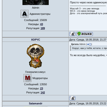
Просто через мою админскую 
Admin
Warcraft 3 - это уже легенда
WC3 - это мини-легенда
Дота - это альтернативный путь ра
Администраторы
Сообщений:
15609
Награды:
43
Репутация:
189
XOPYC
Дата: Среда, 16.05.2018, 21:2
Цитата
Admin
(
)
Хорус, как у тебя, кстати, с
То же всегда было неудобно,
Генералиссимус
Модераторы
Сообщений:
13550
Награды:
23
Репутация:
142
Salamandr
Дата: Среда, 16.05.2018, 23:2