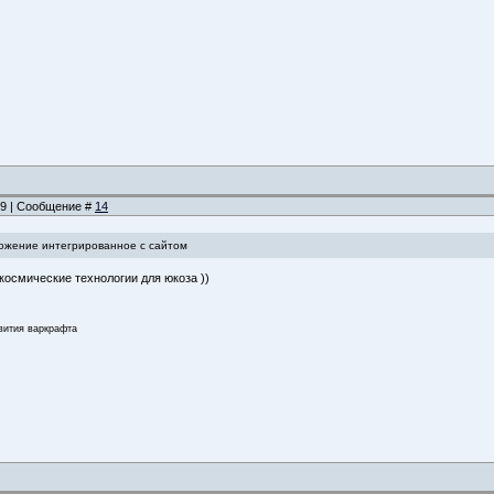
:59 | Сообщение #
14
ожение интегрированное с сайтом
 космические технологии для юкоза ))
звития варкрафта