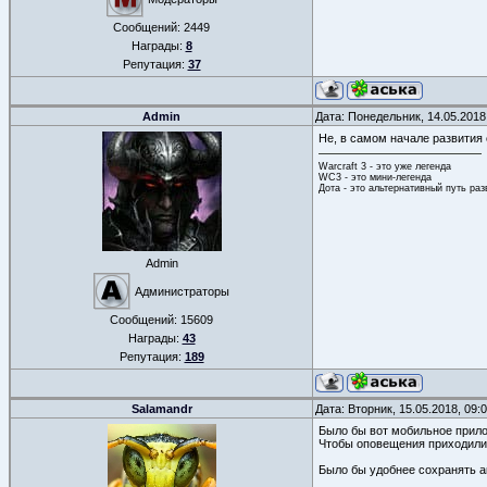
Сообщений:
2449
Награды:
8
Репутация:
37
Admin
Дата: Понедельник, 14.05.2018
Не, в самом начале развития
Warcraft 3 - это уже легенда
WC3 - это мини-легенда
Дота - это альтернативный путь ра
Admin
Администраторы
Сообщений:
15609
Награды:
43
Репутация:
189
Salamandr
Дата: Вторник, 15.05.2018, 09
Было бы вот мобильное прило
Чтобы оповещения приходили
Было бы удобнее сохранять а