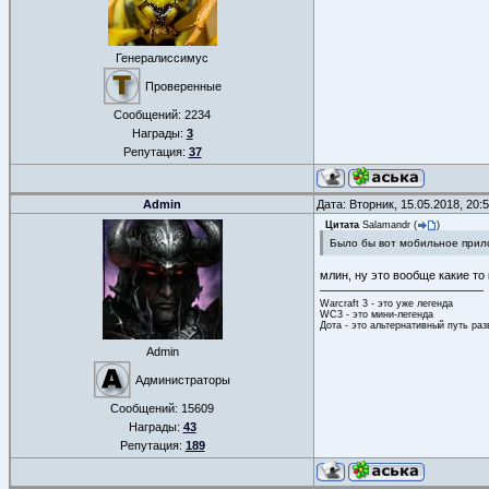
Генералиссимус
Проверенные
Сообщений:
2234
Награды:
3
Репутация:
37
Admin
Дата: Вторник, 15.05.2018, 20
Цитата
Salamandr
(
)
Было бы вот мобильное прил
млин, ну это вообще какие то
Warcraft 3 - это уже легенда
WC3 - это мини-легенда
Дота - это альтернативный путь ра
Admin
Администраторы
Сообщений:
15609
Награды:
43
Репутация:
189