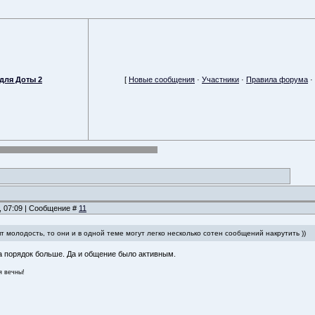
для Доты 2
[
Новые сообщения
·
Участники
·
Правила форума
·
, 07:09 | Сообщение #
11
т молодость, то они и в одной теме могут легко несколько сотен сообщений накрутить ))
а порядок больше. Да и общение было активным.
я вечны!