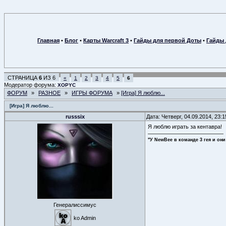
Главная
•
Блог
•
Карты Warcraft 3
•
Гайды для первой Доты
•
Гайды 
СТРАНИЦА
6
ИЗ
6
«
1
2
3
4
5
6
Модератор форума:
XOPYC
ФОРУМ
»
РАЗНОЕ
»
ИГРЫ ФОРУМА
»
[Игра] Я люблю...
[Игра] Я люблю...
russsix
Дата: Четверг, 04.09.2014, 23:
Я люблю играть за кентавра!
"У NewBee в команде 3 гея и они
Генералиссимус
ko Admin