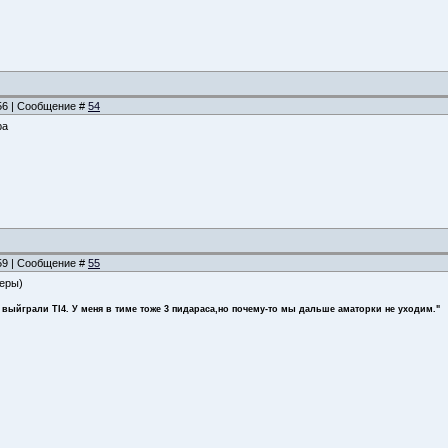
:56 | Сообщение #
54
ра
:59 | Сообщение #
55
неры)
 выйграли TI4. У меня в тиме тоже 3 пидараса,но почему-то мы дальше аматорки не уходим."