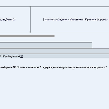
для Доты 2
[
Новые сообщения
·
Участники
·
Правила форума
·
15 | Сообщение #
51
 выйграли TI4. У меня в тиме тоже 3 пидараса,но почему-то мы дальше аматорки не уходим."