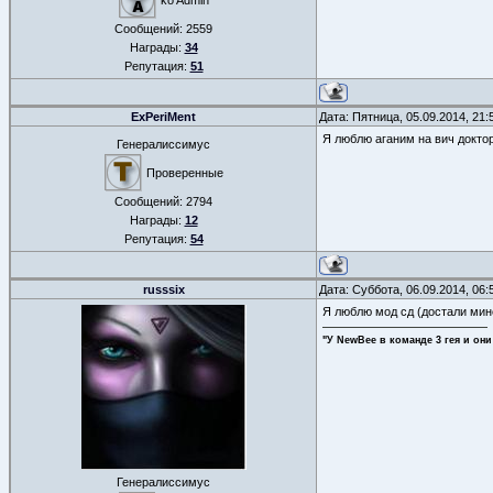
ko Admin
Сообщений:
2559
Награды:
34
Репутация:
51
ExPeriMent
Дата: Пятница, 05.09.2014, 21
Я люблю аганим на вич докто
Генералиссимус
Проверенные
Сообщений:
2794
Награды:
12
Репутация:
54
russsix
Дата: Суббота, 06.09.2014, 06
Я люблю мод сд (достали ми
"У NewBee в команде 3 гея и они
Генералиссимус