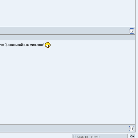
цию бронепикейных жилетов!