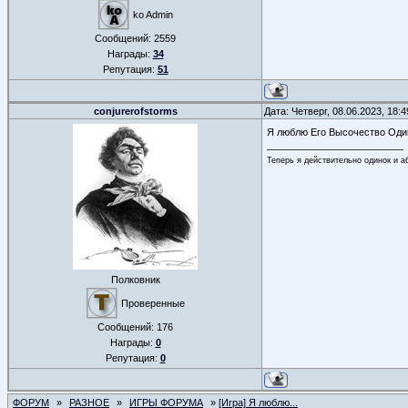
ko Admin
Сообщений:
2559
Награды:
34
Репутация:
51
conjurerofstorms
Дата: Четверг, 08.06.2023, 18:
Я люблю Его Высочество Один
Теперь я действительно одинок и а
Полковник
Проверенные
Сообщений:
176
Награды:
0
Репутация:
0
ФОРУМ
»
РАЗНОЕ
»
ИГРЫ ФОРУМА
»
[Игра] Я люблю...