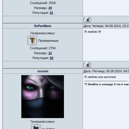
Сообщений:
2559
Награды:
34
Репутация:
51
ExPeriMent
Дата: Четверг, 04.09.2014, 23:
Я люблю !ff
Генералиссимус
Проверенные
Сообщений:
2794
Награды:
12
Репутация:
54
russsix
Дата: Пятница, 05.09.2014, 00
Я люблю изи каточки!
"У NewBee в команде 3 гея и они
Генералиссимус