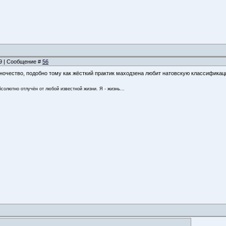
49 | Сообщение #
56
очество, подобно тому как жёсткий практик маходзена любит натовскую классифика
бсолютно отлучён от любой известной жизни. Я - жизнь...