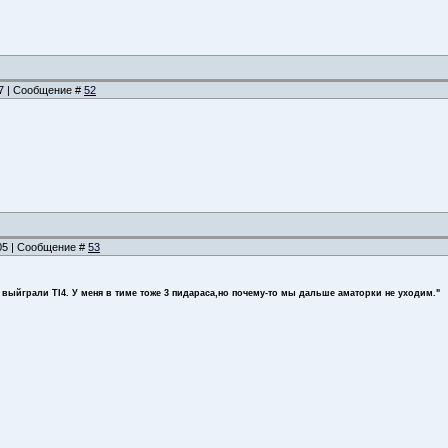
37 | Сообщение #
52
:05 | Сообщение #
53
 выйграли TI4. У меня в тиме тоже 3 пидараса,но почему-то мы дальше аматорки не уходим."