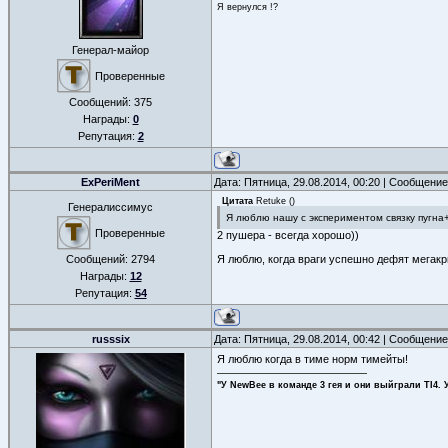
Я вернулся !?
Генерал-майор
Проверенные
Сообщений:
375
Награды:
0
Репутация:
2
ExPeriMent
Дата: Пятница, 29.08.2014, 00:20 | Сообщени
Цитата
Retuke
(
)
Генералиссимус
Я люблю нашу с экспериментом связку пугна
Проверенные
2 пушера - всегда хорошо))
Сообщений:
2794
Я люблю, когда враги успешно дефят мегак
Награды:
12
Репутация:
54
russsix
Дата: Пятница, 29.08.2014, 00:42 | Сообщени
Я люблю когда в тиме норм тимейты!
"У NewBee в команде 3 гея и они выйграли TI4. 