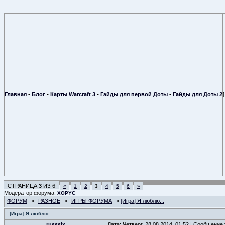
Главная
•
Блог
•
Карты Warcraft 3
•
Гайды для первой Доты
•
Гайды для Доты 2
СТРАНИЦА
3
ИЗ
6
«
1
2
3
4
5
6
»
Модератор форума:
XOPYC
ФОРУМ
»
РАЗНОЕ
»
ИГРЫ ФОРУМА
»
[Игра] Я люблю...
[Игра] Я люблю...
russsix
Дата: Четверг, 28.08.2014, 01:52 | Сообщение