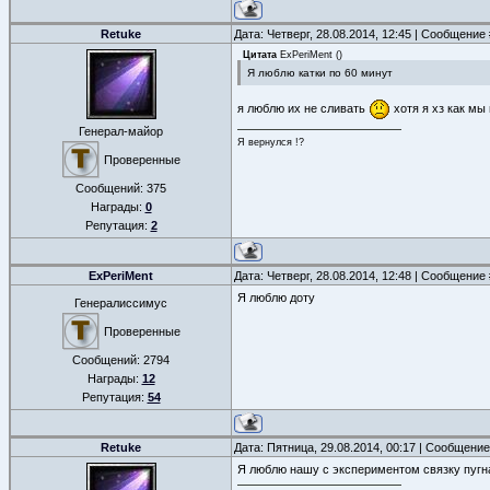
Retuke
Дата: Четверг, 28.08.2014, 12:45 | Сообщение
Цитата
ExPeriMent
(
)
Я люблю катки по 60 минут
я люблю их не сливать
хотя я хз как мы 
Генерал-майор
Я вернулся !?
Проверенные
Сообщений:
375
Награды:
0
Репутация:
2
ExPeriMent
Дата: Четверг, 28.08.2014, 12:48 | Сообщение
Я люблю доту
Генералиссимус
Проверенные
Сообщений:
2794
Награды:
12
Репутация:
54
Retuke
Дата: Пятница, 29.08.2014, 00:17 | Сообщени
Я люблю нашу с экспериментом связку пугн