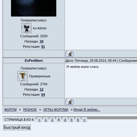
Генералиссимус
ko Admin
Сообщений:
2559
Награды:
34
Репутация:
51
ExPeriMent
Дата: Пятница, 29.08.2014, 00:44 | Сообщени
Я люблю мало спать
Генералиссимус
Проверенные
Сообщений:
2794
Награды:
12
Репутация:
54
ФОРУМ
»
РАЗНОЕ
»
ИГРЫ ФОРУМА
»
[Игра] Я люблю...
СТРАНИЦА
3
ИЗ
6
«
1
2
3
4
5
6
»