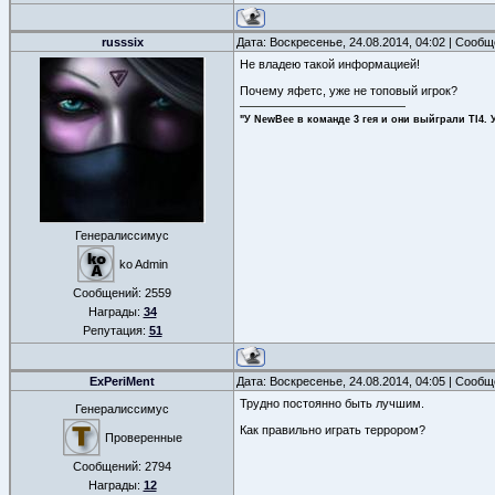
russsix
Дата: Воскресенье, 24.08.2014, 04:02 | Сооб
Не владею такой информацией!
Почему яфетс, уже не топовый игрок?
"У NewBee в команде 3 гея и они выйграли TI4. 
Генералиссимус
ko Admin
Сообщений:
2559
Награды:
34
Репутация:
51
ExPeriMent
Дата: Воскресенье, 24.08.2014, 04:05 | Сооб
Трудно постоянно быть лучшим.
Генералиссимус
Как правильно играть террором?
Проверенные
Сообщений:
2794
Награды:
12