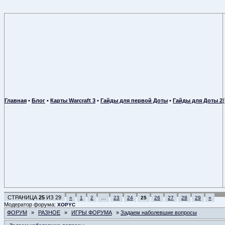
Главная
•
Блог
•
Карты Warcraft 3
•
Гайды для первой Доты
•
Гайды для Доты 2
СТРАНИЦА
25
ИЗ
29
«
1
2
…
23
24
25
26
27
28
29
»
Модератор форума:
XOPYC
ФОРУМ
»
РАЗНОЕ
»
ИГРЫ ФОРУМА
»
Задаем наболевшие вопросы