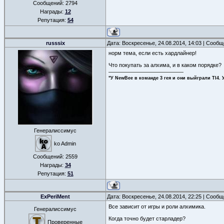
Сообщений:
2794
Награды:
12
Репутация:
54
russsix
Дата: Воскресенье, 24.08.2014, 14:03 | Сооб
норм тема, если есть хардлайнер!
Что покупать за алхима, и в каком порядке?
"У NewBee в команде 3 гея и они выйграли TI4. 
Генералиссимус
ko Admin
Сообщений:
2559
Награды:
34
Репутация:
51
ExPeriMent
Дата: Воскресенье, 24.08.2014, 22:25 | Сооб
Все зависит от игры и роли алхимика.
Генералиссимус
Когда точно будет старладер?
Проверенные