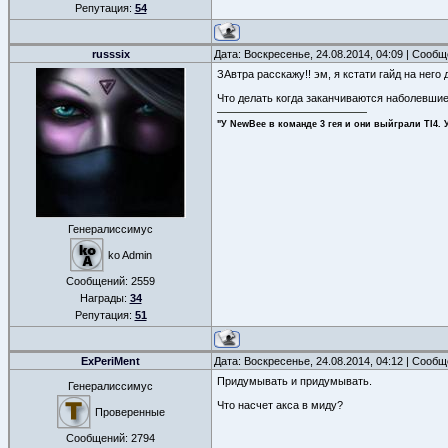
Репутация:
54
russsix
Дата: Воскресенье, 24.08.2014, 04:09 | Сооб
ЗАвтра расскажу!! эм, я кстати гайд на нег
Что делать когда заканчиваются наболевши
"У NewBee в команде 3 гея и они выйграли TI4. 
Генералиссимус
ko Admin
Сообщений:
2559
Награды:
34
Репутация:
51
ExPeriMent
Дата: Воскресенье, 24.08.2014, 04:12 | Сооб
Придумывать и придумывать.
Генералиссимус
Что насчет акса в миду?
Проверенные
Сообщений:
2794