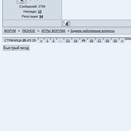
Сообщений:
2794
Награды:
12
Репутация:
54
ФОРУМ
»
РАЗНОЕ
»
ИГРЫ ФОРУМА
»
Задаем наболевшие вопросы
СТРАНИЦА
25
ИЗ
29
«
1
2
…
23
24
25
26
27
28
29
»