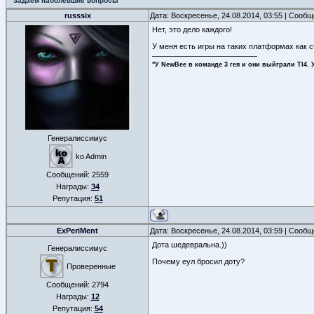
Задаем наболевшие вопросы
russsix
Дата: Воскресенье, 24.08.2014, 03:55 | Сооб
Нет, это дело каждого!
У меня есть игры на таких платформах как ст
"У NewBee в команде 3 гея и они выйграли TI4. 
Генералиссимус
ko Admin
Сообщений:
2559
Награды:
34
Репутация:
51
ExPeriMent
Дата: Воскресенье, 24.08.2014, 03:59 | Сооб
Дота шедевральна.))
Генералиссимус
Почему еул бросил доту?
Проверенные
Сообщений:
2794
Награды:
12
Репутация:
54