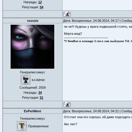
Награды:
12
Репутация:
54
russsix
Дата: Воскресенье, 24.08.2014, 04:17 | Сооб
не ок!!! будешь у врага подвышкой стоять, к
Морта мид?
"У NewBee в команде 3 гея и они выйграли TI4. 
Генералиссимус
ko Admin
Сообщений:
2559
Награды:
34
Репутация:
51
ExPeriMent
Дата: Воскресенье, 24.08.2014, 04:21 | Сооб
Отстоит она его хорошо, ей даже подходить к
Генералиссимус
Акс лес?
Проверенные