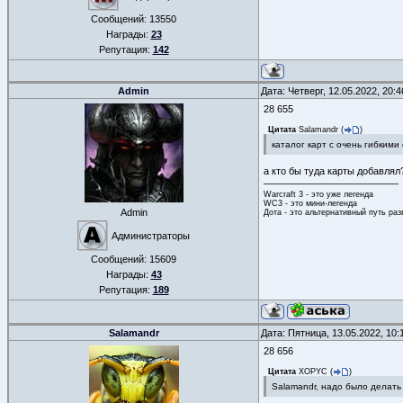
Сообщений:
13550
Награды:
23
Репутация:
142
Admin
Дата: Четверг, 12.05.2022, 20:
28 655
Цитата
Salamandr
(
)
каталог карт с очень гибким
а кто бы туда карты добавлял
Warcraft 3 - это уже легенда
WC3 - это мини-легенда
Admin
Дота - это альтернативный путь ра
Администраторы
Сообщений:
15609
Награды:
43
Репутация:
189
Salamandr
Дата: Пятница, 13.05.2022, 10
28 656
Цитата
XOPYC
(
)
Salamandr, надо было делать