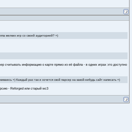
лпа мелких игр со своей аудиторией? =)
ер считывать информацию о карте прямо из её файла - в одних играх это доступно
киваюсь =) Каждый раз так и хочется свой парсер на какой-нибудь сайт написать =)
рсию - Reforged или старый wc3