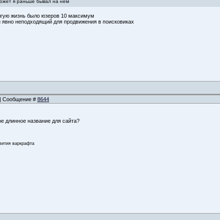
Может я раньше бывал на нем
олгую жизнь было юзеров 10 максимум
и явно неподходящий для продвижения в поисковиках
5 | Сообщение #
8644
е длинное название для сайта?
звития варкрафта