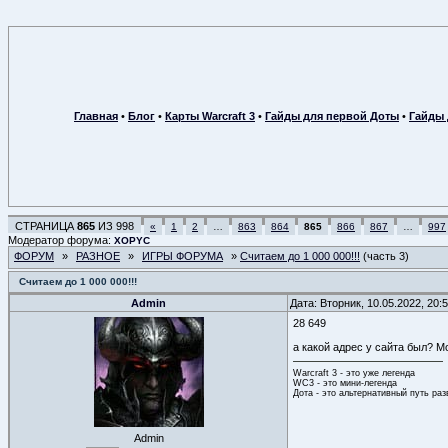
Главная
•
Блог
•
Карты Warcraft 3
•
Гайды для первой Доты
•
Гайды 
СТРАНИЦА
865
ИЗ
998
«
1
2
…
863
864
865
866
867
…
997
Модератор форума:
XOPYC
ФОРУМ
»
РАЗНОЕ
»
ИГРЫ ФОРУМА
»
Считаем до 1 000 000!!!
(часть 3)
Считаем до 1 000 000!!!
Admin
Дата: Вторник, 10.05.2022, 20
28 649
а какой адрес у сайта был? 
Warcraft 3 - это уже легенда
WC3 - это мини-легенда
Дота - это альтернативный путь ра
Admin