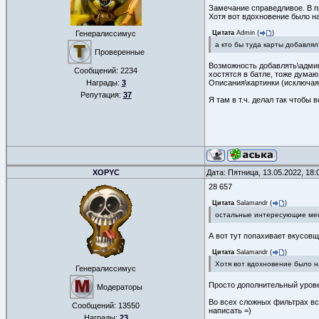
Замечание справедливое. В п
Хотя вот вдохновение было н
Генералиссимус
Цитата
Admin
(
)
а кто бы туда карты добавлял
Проверенные
Возможность добавлять\админ
Сообщений:
2234
хостятся в батле, тоже дума
Награды:
3
Описания\картинки (исключая 
Репутация:
37
Я там в т.ч. делал так чтобы
XOPYC
Дата: Пятница, 13.05.2022, 18
28 657
Цитата
Salamandr
(
)
остальные интересующие мен
А вот тут попахивает вкусовщ
Цитата
Salamandr
(
)
Хотя вот вдохновение было н
Генералиссимус
Просто дополнительный урове
Модераторы
Во всех сложных фильтрах все
Сообщений:
13550
написать =)
Награды:
23