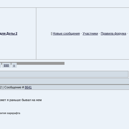
для Доты 2
[
Новые сообщения
·
Участники
·
Правила форума
·
998
»
:52 | Сообщение #
8641
Может я раньше бывал на нем
звития варкрафта