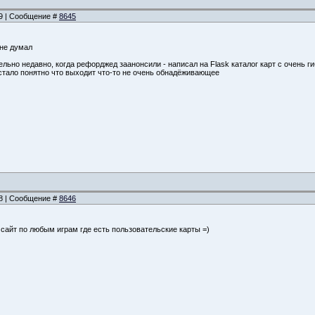
29 | Сообщение #
8645
 не думал
льно недавно, когда рефорджед заанонсили - написал на Flask каталог карт с очень 
 стало понятно что выходит что-то не очень обнадёживающее
48 | Сообщение #
8646
 сайт по любым играм где есть пользовательские карты =)