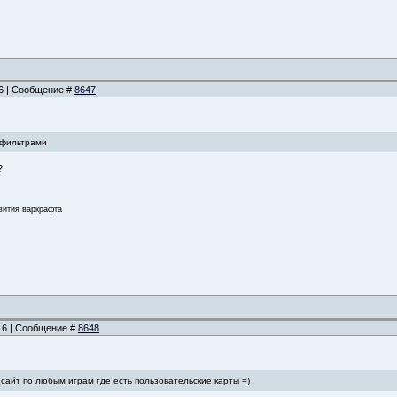
46 | Сообщение #
8647
и фильтрами
?
звития варкрафта
:16 | Сообщение #
8648
 сайт по любым играм где есть пользовательские карты =)