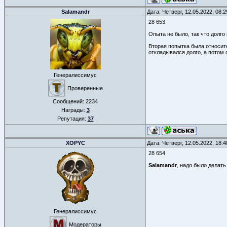
Salamandr
Дата: Четверг, 12.05.2022, 08:
28 653
Опыта не было, так что долго
Вторая попытка была относите
откладывался долго, а потом
Генералиссимус
Проверенные
Сообщений:
2234
Награды:
3
Репутация:
37
XOPYC
Дата: Четверг, 12.05.2022, 18:
28 654
Salamandr
, надо было делать
Генералиссимус
Модераторы