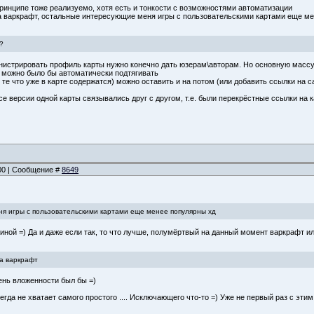
ринципе тоже реализуемо, хотя есть и тонкости с возможностями автоматизации
а варкрафт, остальные интересующие меня игры с пользовательскими картами еще м
?
истрировать профиль карты нужно конечно дать юзерам\авторам. Но основную массу м
ю можно было бы автоматически подтягивать
те что уже в карте содержатся) можно оставить и на потом (или добавить ссылки на с
 все версии одной карты связывались друг с другом, т.е. были перекрёстные ссылки 
:00 | Сообщение #
8649
я игры с пользовательскими картами еще менее популярны хд
иной =) Да и даже если так, то что лучше, полумёртвый на данный момент варкрафт ил
а варкрафт
нь вложенности был бы =)
гда не хватает самого простого .... Исключающего что-то =) Уже не первый раз с этим