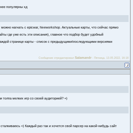
енее популярны хд
ожно нагнать с epicwar, hiveworkshop. Актуальные карты, что сейчас прямо
айты где уже есть эти описания), главное что подбор будет удобный
на каждой странице карты - список с предыдущими\последующими версиями
Salamandr
Сообщение отредактировал
-
Пятница, 13.05.2022, 16:18
и толпа мелких игр со своей аудиторией? =)
 сталкиваюсь =) Каждый раз так и хочется свой парсер на какой-нибудь сайт