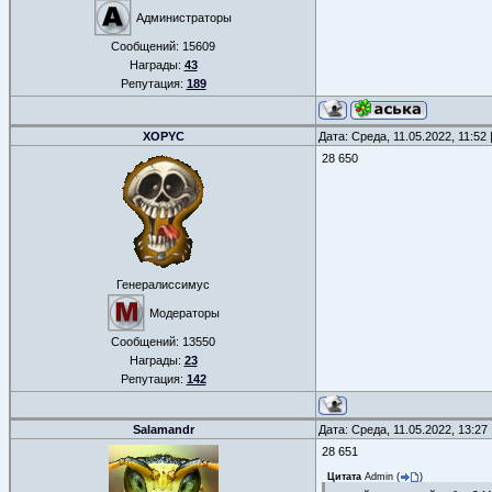
Администраторы
Сообщений:
15609
Награды:
43
Репутация:
189
XOPYC
Дата: Среда, 11.05.2022, 11:5
28 650
Генералиссимус
Модераторы
Сообщений:
13550
Награды:
23
Репутация:
142
Salamandr
Дата: Среда, 11.05.2022, 13:2
28 651
Цитата
Admin
(
)