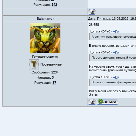
Репутация:
142
Salamandr
Дата: Пятница, 13.05.2022, 19
28 658
Цитата
XOPYC
(
)
А вот тут попахивает вкусовщ
В плане перспектив развития
Цитата
XOPYC
(
)
Генералиссимус
Просто дополнительный уров
Проверенные
На уровне структуры - да, а 
может быть (разными путями),
Сообщений:
2234
Награды:
3
Цитата
XOPYC
(
)
Во всех сложных фильтрах все
Репутация:
37
Вот у меня как раз были иск
Эх эх
ФОРУМ
»
РАЗНОЕ
»
ИГРЫ ФОРУМА
»
Считаем до 1 000 000!!!
(часть 3)
СТРАНИЦА
865
ИЗ
998
«
1
2
…
863
864
865
866
867
…
997