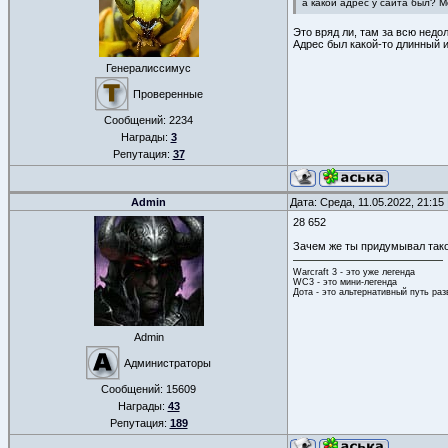
а какой адрес у сайта был? 
Это вряд ли, там за всю нед
Адрес был какой-то длинный 
Генералиссимус
Проверенные
Сообщений:
2234
Награды:
3
Репутация:
37
Admin
Дата: Среда, 11.05.2022, 21:1
28 652
Зачем же ты придумывал тако
Warcraft 3 - это уже легенда
WC3 - это мини-легенда
Дота - это альтернативный путь ра
Admin
Администраторы
Сообщений:
15609
Награды:
43
Репутация:
189