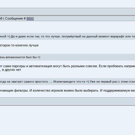
:58 | Сообщение #
8650
иной =) Да и даже если так, то что лучше, полумёртвый на данный момент варкрафт или то
 второе-то конечно лучше
ень вложенности был бы =)
вот сами парсеры и автоматизация могут быть разными совсем. Если пробовать наприм
 в других нет
гда не хватает самого простого .... Исключающего что-то =) Уже не первый раз с этим стал
лючающие фильтры. И количество игроков можно было выбирать. И поддерживаемую ве
998
»