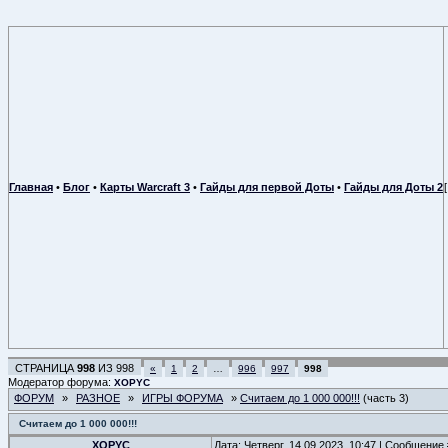
Главная
•
Блог
•
Карты Warcraft 3
•
Гайды для первой Доты
•
Гайды для Доты 2
СТРАНИЦА
998
ИЗ
998
«
1
2
…
996
997
998
Модератор форума:
XOPYC
ФОРУМ
»
РАЗНОЕ
»
ИГРЫ ФОРУМА
»
Считаем до 1 000 000!!!
(часть 3)
Считаем до 1 000 000!!!
XOPYC
Дата: Четверг, 14.09.2023, 10:47 | Сообщение