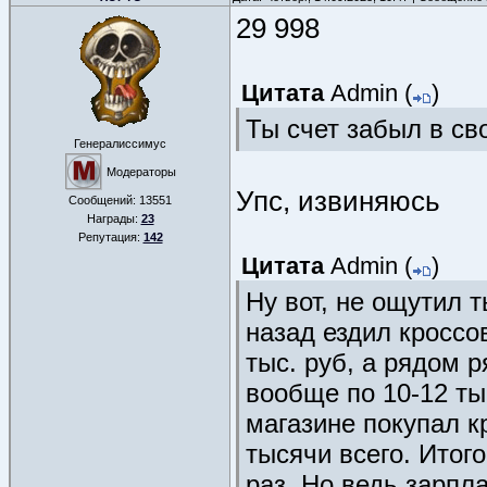
29 998
Цитата
Admin
(
)
Ты счет забыл в св
Генералиссимус
Модераторы
Упс, извиняюсь
Сообщений:
13551
Награды:
23
Репутация:
142
Цитата
Admin
(
)
Ну вот, не ощутил 
назад ездил кроссо
тыс. руб, а рядом р
вообще по 10-12 тыс
магазине покупал к
тысячи всего. Итого 
раз. Но ведь зарпла