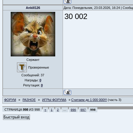
Ankill126
Дата: Понедельник, 23.03.2026, 16:24 | Сооб
30 002
Сержант
Проверенные
Сообщений:
37
Награды:
0
Репутация:
0
ФОРУМ
»
РАЗНОЕ
»
ИГРЫ ФОРУМА
»
Считаем до 1 000 000!!!
(часть 3)
СТРАНИЦА
998
ИЗ
998
«
1
2
…
996
997
998