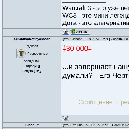
Warcraft 3 - это уже л
WC3 - это мини-леген
Дота - это альтернати
adrianthedestinychosen
Дата: Четверг, 14.09.2023, 22:21 | Сообщение
⸸30 000⸸
Рядовой
Проверенные
Сообщений:
1
...и завершает наш
Награды:
0
Репутация:
0
думали? - Его Чер
Сообщение отре
BloodElf
Дата: Пятница, 25.07.2025, 19:29 | Сообщени