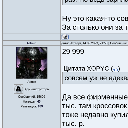
Ну это какая-то со
За столько они за 
Admin
Дата: Четверг, 14.09.2023, 21:58 | Сообщение
29 999
Цитата
XOPYC
(
)
совсем уж не адекв
Admin
Администраторы
Да все фирменные 
Сообщений:
15609
Награды:
43
тыс. там кроссовок
Репутация:
189
тоже недавно купи
тыс. р.