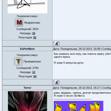
Генералиссимус
Модераторы
Сообщений:
3524
Награды:
15
Репутация:
81
ExPeriMent
Дата: Понедельник, 28.10.2013, 16:09 | Сооб
Как умирать всю игру, как помочь врагу убит
Генералиссимус
одного врага.
Проверенные
Я знаю 5 минусов доты
Сообщений:
2794
Награды:
12
Репутация:
54
Terror
Дата: Понедельник, 28.10.2013, 16:17 | Сооб
раки, фидеры, гарена, долгая продолжительн
Я знаю 5 песен Skrillex'а