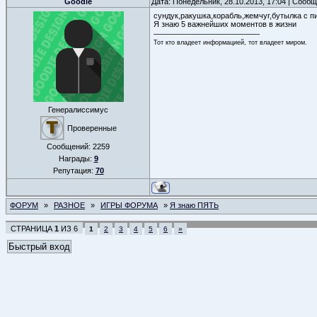
Goodie
Дата: Понедельник, 28.10.2013, 17:04 | Сооб
сундук,ракушка,корабль,жемчуг,бутылка с 
Я знаю 5 важнейших моментов в жизни
Тот кто владеет информацией, тот владеет миром.
Генералиссимус
Проверенные
Сообщений:
2259
Награды:
9
Репутация:
70
ФОРУМ
»
РАЗНОЕ
»
ИГРЫ ФОРУМА
»
Я знаю ПЯТЬ
СТРАНИЦА
1
ИЗ
6
1
2
3
4
5
6
»