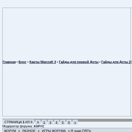
Главная
•
Блог
•
Карты Warcraft 3
•
Гайды для первой Доты
•
Гайды для Доты 2
СТРАНИЦА
1
ИЗ
6
1
2
3
4
5
6
»
Модератор форума:
XOPYC
ФОРУМ
»
РАЗНОЕ
»
ИГРЫ ФОРУМА
»
Я знаю ПЯТЬ