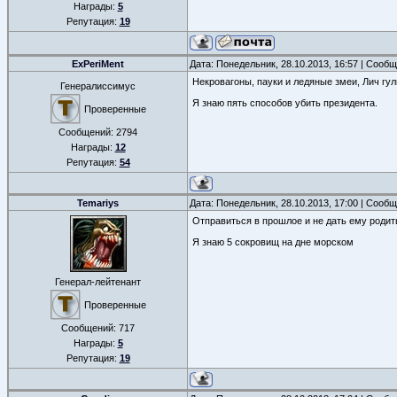
Награды:
5
Репутация:
19
ExPeriMent
Дата: Понедельник, 28.10.2013, 16:57 | Сооб
Некровагоны, пауки и ледяные змеи, Лич гул
Генералиссимус
Я знаю пять способов убить президента.
Проверенные
Сообщений:
2794
Награды:
12
Репутация:
54
Temariys
Дата: Понедельник, 28.10.2013, 17:00 | Сооб
Отправиться в прошлое и не дать ему родит
Я знаю 5 сокровищ на дне морском
Генерал-лейтенант
Проверенные
Сообщений:
717
Награды:
5
Репутация:
19