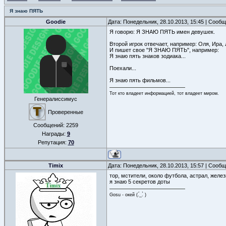
Я знаю ПЯТЬ
Goodie
Дата: Понедельник, 28.10.2013, 15:45 | Сооб
Я говорю: Я ЗНАЮ ПЯТЬ имен девушек.
Второй игрок отвечает, например: Оля, Ира,
И пишет свое "Я ЗНАЮ ПЯТЬ", например:
Я знаю пять знаков зодиака...
Поехали...
Я знаю пять фильмов...
Тот кто владеет информацией, тот владеет миром.
Генералиссимус
Проверенные
Сообщений:
2259
Награды:
9
Репутация:
70
Timix
Дата: Понедельник, 28.10.2013, 15:57 | Сооб
тор, мстители, около футбола, астрал, желе
я знаю 5 секретов доты
Gosu - окей (.́_.̀ )