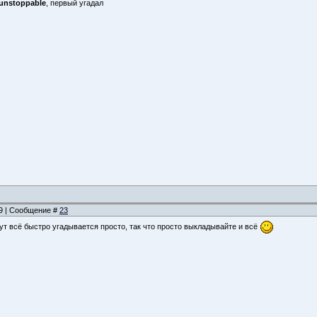
unstoppable
, первый угадал
39 | Сообщение #
23
Тут всё быстро угадывается просто, так что просто выкладывайте и всё