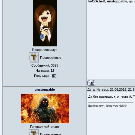
kyCOcheK
,
unstoppable
, да,
Генералиссимус
Проверенные
Сообщений:
3625
Награды:
12
Репутация:
57
unstoppable
Дата: Четверг, 21.06.2012, 21:
Да без разницы, кто первый. 
Burning now I bring you Hell!©
Генерал-лейтенант
Проверенные