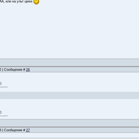
 АА, или на ульт цмки
42 | Сообщение #
26
)
-------
)
-------
48 | Сообщение #
27