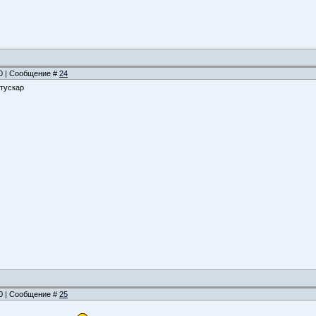
40 | Сообщение #
24
 тускар
40 | Сообщение #
25