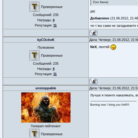
Сон бана)
Проверенные
да)
Сообщений:
235
Добавлено
(21.06.2012, 21:48
Награды:
4
--------------------------------------
Репутация:
11
че-т вы сами не загадываете 
kyCOcheK
Дата: Четверг, 21.06.2012, 21:
NeX
, лентяй
Полковник
Проверенные
Сообщений:
235
Награды:
4
Репутация:
11
unstoppable
Дата: Четверг, 21.06.2012, 21:
Лучше я пеинте накалякать, в
Burning now I bring you Hell!©
Генерал-лейтенант
Проверенные