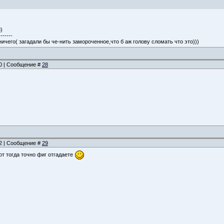
)
-------
ничего( загадали бы че-нить замороченное,что б аж голову сломать что это)))
50 | Сообщение #
28
52 | Сообщение #
29
от тогда точно фиг отгадаете