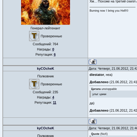
Хм... Похоже на третий скилл
Burning now I bring you Hell!©
Генерал-лейтенант
Проверенные
Сообщений:
764
Награды:
0
Репутация:
6
kyCOcheK
Дата: Четверг, 21.06.2012, 21:
diestator
, неа)
Полковник
Добавлено
(21.06.2012, 21:41
Проверенные
--------------------------------------
Цитата
unstoppable
Сообщений:
235
ульт цмки
Награды:
4
Репутация:
11
да)
Добавлено
(21.06.2012, 21:42
--------------------------------------
kyCOcheK
Дата: Четверг, 21.06.2012, 21:
Quote
(
NeX
)
Полковник