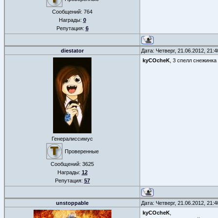
Сообщений:
764
Награды:
0
Репутация:
6
diestator
Дата: Четверг, 21.06.2012, 21:
kyCOcheK
, 3 спелл снежинка
Генералиссимус
Проверенные
Сообщений:
3625
Награды:
12
Репутация:
57
unstoppable
Дата: Четверг, 21.06.2012, 21:
kyCOcheK
,