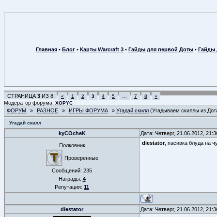
Главная
•
Блог
•
Карты Warcraft 3
•
Гайды для первой Доты
•
Гайды 
СТРАНИЦА
3
ИЗ
8
«
1
2
3
4
5
…
7
8
»
Модератор форума:
XOPYC
ФОРУМ
»
РАЗНОЕ
»
ИГРЫ ФОРУМА
»
Угадай скилл
(Угадываем скиллы из Дот
Угадай скилл
kyCOcheK
Дата: Четверг, 21.06.2012, 21:
diestator
, пасивка блуда на ч
Полковник
Проверенные
Сообщений:
235
Награды:
4
Репутация:
11
diestator
Дата: Четверг, 21.06.2012, 21: