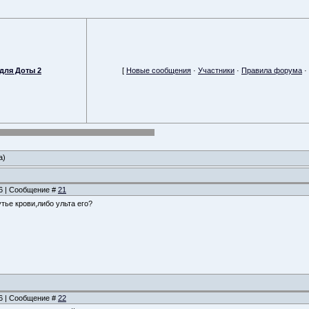
для Доты 2
[
Новые сообщения
·
Участники
·
Правила форума
·
а)
36 | Сообщение #
21
утье крови,либо ульта его?
36 | Сообщение #
22