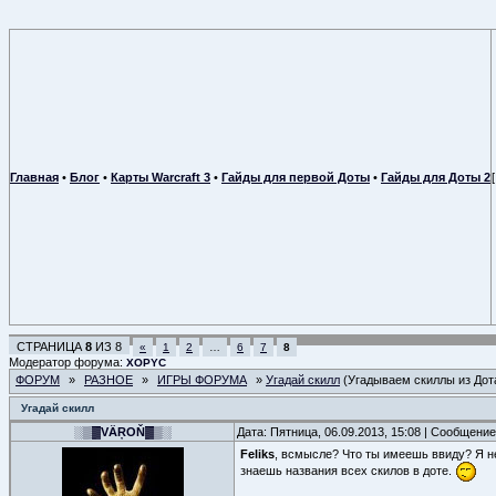
Главная
•
Блог
•
Карты Warcraft 3
•
Гайды для первой Доты
•
Гайды для Доты 2
СТРАНИЦА
8
ИЗ
8
«
1
2
…
6
7
8
Модератор форума:
XOPYC
ФОРУМ
»
РАЗНОЕ
»
ИГРЫ ФОРУМА
»
Угадай скилл
(Угадываем скиллы из Дот
Угадай скилл
░▒▓VÄŖOŇ▓▒░
Дата: Пятница, 06.09.2013, 15:08 | Сообщени
Feliks
, всмысле? Что ты имеешь ввиду? Я не
знаешь названия всех скилов в доте.