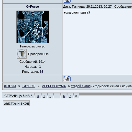
G-Forse
Дата: Пятница, 29.11.2013, 20:27 | Сообщени
колд снап, шива?
Генералиссимус
Проверенные
Сообщений:
1914
Награды:
1
Репутация:
36
ФОРУМ
»
РАЗНОЕ
»
ИГРЫ ФОРУМА
»
Угадай скилл
(Угадываем скиллы из Дот
СТРАНИЦА
8
ИЗ
8
«
1
2
…
6
7
8