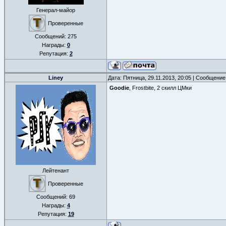
Генерал-майор
Проверенные
Сообщений:
275
Награды:
0
Репутация:
2
Liney
Дата: Пятница, 29.11.2013, 20:05 | Сообщени
Goodie
, Frostbite, 2 скилл ЦМки
Лейтенант
Проверенные
Сообщений:
69
Награды:
4
Репутация:
19