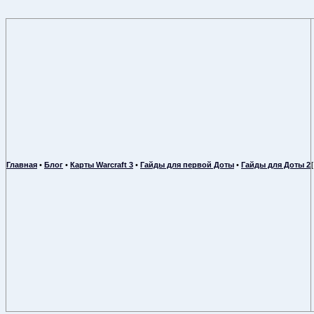
Главная
•
Блог
•
Карты Warcraft 3
•
Гайды для первой Доты
•
Гайды для Доты 2