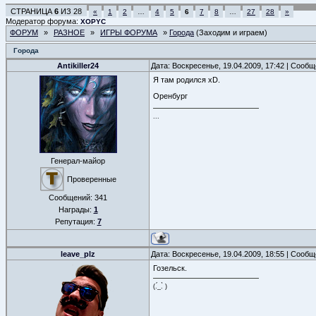
СТРАНИЦА
6
ИЗ
28
«
1
2
…
4
5
6
7
8
…
27
28
»
Модератор форума:
XOPYC
ФОРУМ
»
РАЗНОЕ
»
ИГРЫ ФОРУМА
»
Города
(Заходим и играем)
Города
Antikiller24
Дата: Воскресенье, 19.04.2009, 17:42 | Сооб
Я там родился xD.
Оренбург
...
Генерал-майор
Проверенные
Сообщений:
341
Награды:
1
Репутация:
7
leave_plz
Дата: Воскресенье, 19.04.2009, 18:55 | Сооб
Гозельск.
(.́_.̀ )