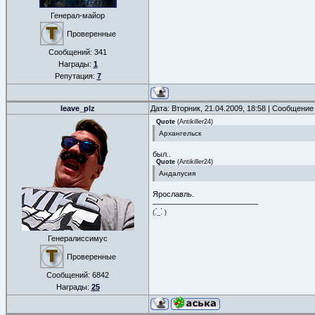
Генерал-майор
Проверенные
Сообщений:
341
Награды:
1
Репутация:
7
leave_plz
Дата: Вторник, 21.04.2009, 18:58 | Сообщение
Quote
(
Antikiller24
)
Архангельск
был..
Quote
(
Antikiller24
)
Андалусия
Ярославль.
(.́_.̀ )
Генералиссимус
Проверенные
Сообщений:
6842
Награды:
25