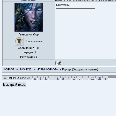
(З)Алупка
...
Генерал-майор
Проверенные
Сообщений:
341
Награды:
1
Репутация:
7
ФОРУМ
»
РАЗНОЕ
»
ИГРЫ ФОРУМА
»
Города
(Заходим и играем)
СТРАНИЦА
6
ИЗ
28
«
1
2
…
4
5
6
7
8
…
27
28
»