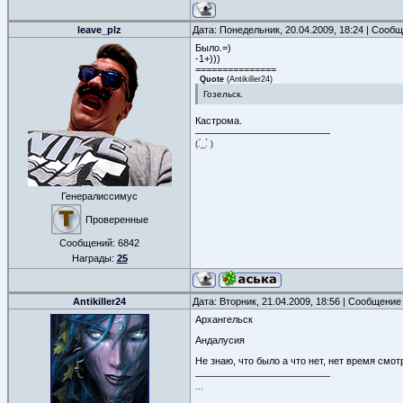
leave_plz
Дата: Понедельник, 20.04.2009, 18:24 | Сооб
Было.=)
-1+)))
===============
Quote
(
Antikiller24
)
Гозельск.
Кастрома.
(.́_.̀ )
Генералиссимус
Проверенные
Сообщений:
6842
Награды:
25
Antikiller24
Дата: Вторник, 21.04.2009, 18:56 | Сообщение
Архангельск
Андалусия
Не знаю, что было а что нет, нет время смот
...