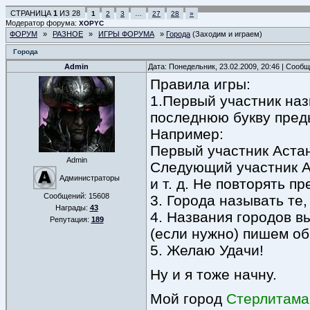
СТРАНИЦА
1
ИЗ
28
1
2
3
…
27
28
»
Модератор форума:
XOPYC
ФОРУМ
»
РАЗНОЕ
»
ИГРЫ ФОРУМА
»
Города
(Заходим и играем)
Города
Admin
Дата: Понедельник, 23.02.2009, 20:46 | Сооб
Правила игры:
1.Первый участник наз
последнюю букву пред
Например:
Первый участник Аста
Admin
Следующий участник А
Администраторы
и т. д. Не повторять п
Сообщений:
15608
3. Города называть те
Награды:
43
4. Названия городов в
Репутация:
189
(если нужно) пишем о
5. Желаю Удачи!
Ну и я тоже начну.
Мой город
Стерлитама