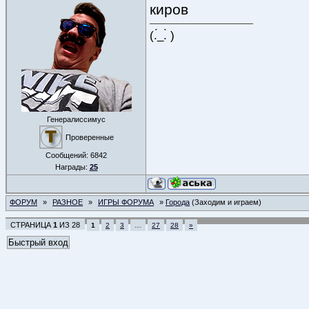
киров
(.́_.̀ )
Генералиссимус
Проверенные
Сообщений:
6842
Награды:
25
ФОРУМ
»
РАЗНОЕ
»
ИГРЫ ФОРУМА
»
Города
(Заходим и играем)
СТРАНИЦА
1
ИЗ
28
1
2
3
…
27
28
»