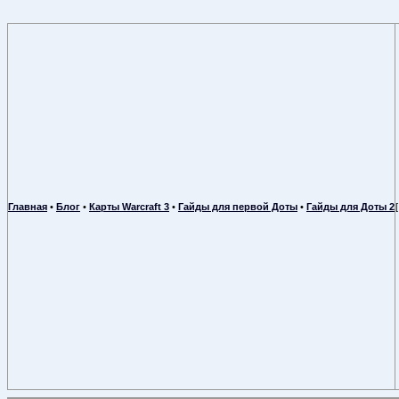
Главная
•
Блог
•
Карты Warcraft 3
•
Гайды для первой Доты
•
Гайды для Доты 2