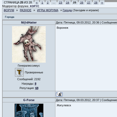
СТРАНИЦА
25
ИЗ
28
«
1
2
…
23
24
25
26
27
28
»
Модератор форума:
XOPYC
ФОРУМ
»
РАЗНОЕ
»
ИГРЫ ФОРУМА
»
Города
(Заходим и играем)
Города
M@dHatter
Дата: Пятница, 09.03.2012, 20:36 | Сообщени
Воронеж
Генералиссимус
Проверенные
Сообщений:
2192
Награды:
8
Репутация:
68
G-Forse
Дата: Пятница, 09.03.2012, 20:37 | Сообщени
Жигулевск