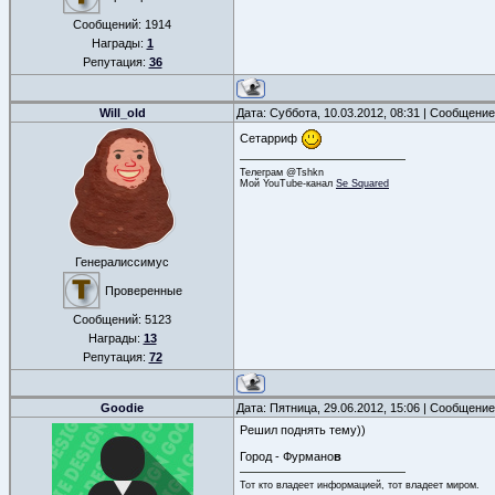
Сообщений:
1914
Награды:
1
Репутация:
36
Will_old
Дата: Суббота, 10.03.2012, 08:31 | Сообщени
Сетарриф
Телеграм @Tshkn
Мой YouTube-канал
Se Squared
Генералиссимус
Проверенные
Сообщений:
5123
Награды:
13
Репутация:
72
Goodie
Дата: Пятница, 29.06.2012, 15:06 | Сообщени
Решил поднять тему))
Город - Фурмано
в
Тот кто владеет информацией, тот владеет миром.