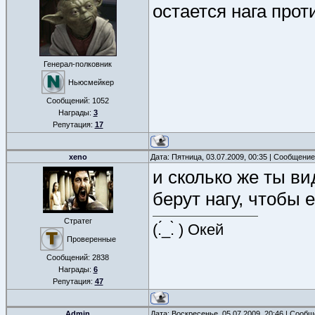
остается нага прот
Генерал-полковник
Ньюсмейкер
Сообщений:
1052
Награды:
3
Репутация:
17
xeno
Дата: Пятница, 03.07.2009, 00:35 | Сообщени
и сколько же ты ви
берут нагу, чтобы
Стратег
(.́_.̀ ) Окей
Проверенные
Сообщений:
2838
Награды:
6
Репутация:
47
Admin
Дата: Воскресенье, 05.07.2009, 20:46 | Сооб