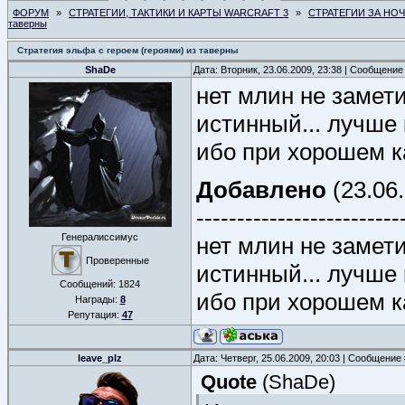
ФОРУМ
»
СТРАТЕГИИ, ТАКТИКИ И КАРТЫ WARCRAFT 3
»
СТРАТЕГИИ ЗА НО
таверны
Стратегия эльфа с героем (героями) из таверны
ShaDe
Дата: Вторник, 23.06.2009, 23:38 | Сообщение
нет млин не замети
истинный... лучше
ибо при хорошем к
Добавлено
(23.06.
-------------------------
Генералиссимус
нет млин не замети
Проверенные
истинный... лучше
Сообщений:
1824
ибо при хорошем к
Награды:
8
Репутация:
47
leave_plz
Дата: Четверг, 25.06.2009, 20:03 | Сообщение
Quote
(
ShaDe
)