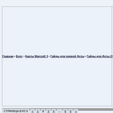
Главная
•
Блог
•
Карты Warcraft 3
•
Гайды для первой Доты
•
Гайды для Доты 2
СТРАНИЦА
2
ИЗ
9
«
1
2
3
4
…
8
9
»