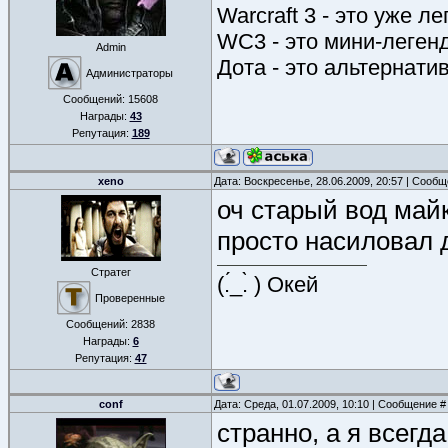
Warcraft 3 - это уже л
WC3 - это мини-леген
Admin
Дота - это альтернати
Администраторы
Сообщений:
15608
Награды:
43
Репутация:
189
xeno
Дата: Воскресенье, 28.06.2009, 20:57 | Сооб
оч старый вод майк
просто насиловал 
Стратег
(.́_.̀ ) Окей
Проверенные
Сообщений:
2838
Награды:
6
Репутация:
47
conf
Дата: Среда, 01.07.2009, 10:10 | Сообщение 
странно, а я всегд