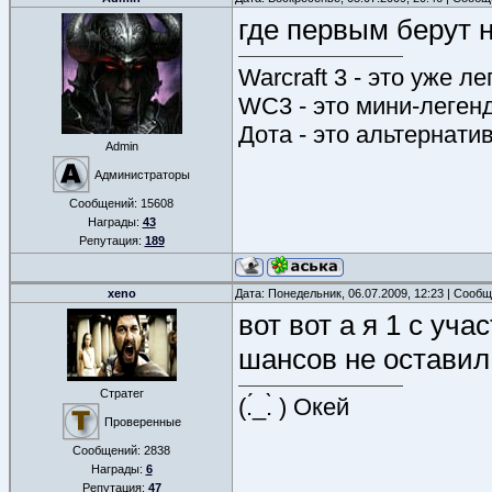
где первым берут 
Warcraft 3 - это уже л
WC3 - это мини-леген
Дота - это альтернати
Admin
Администраторы
Сообщений:
15608
Награды:
43
Репутация:
189
xeno
Дата: Понедельник, 06.07.2009, 12:23 | Сооб
вот вот а я 1 с уч
шансов не оставил 
Стратег
(.́_.̀ ) Окей
Проверенные
Сообщений:
2838
Награды:
6
Репутация:
47